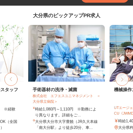
大分県のピックアップPR求人
務スタッフ
手術器材の洗浄・滅菌
機械操作
株式会社 エフエスユニマネジメント ＜
大分県立病院＞
UTエージェ
以上 ※経験
時給1,080円～1,110円 ※勤務によ
CU《JWMD1
り異なります。詳細をご...
時給1,4
OK（全国
大分県大分市大字豊饒（JR久大本線
し）
「南大分駅」より徒歩20分、車...
大分県