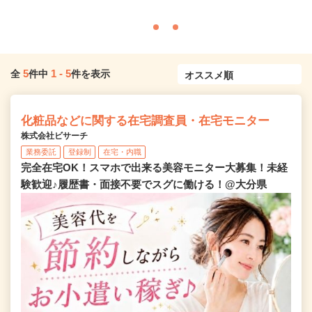
5
1
-
5
全
件中
件を表示
化粧品などに関する在宅調査員・在宅モニター
株式会社ビサーチ
業務委託
登録制
在宅・内職
完全在宅OK！スマホで出来る美容モニター大募集！未経
験歓迎♪履歴書・面接不要でスグに働ける！@大分県