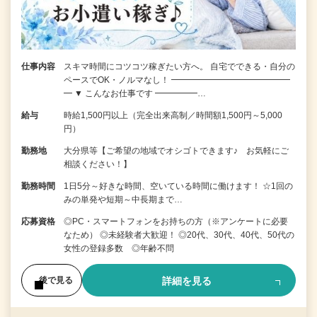
仕事内容
スキマ時間にコツコツ稼ぎたい方へ。 自宅でできる・自分の
ペースでOK・ノルマなし！ ━━━━━━━━━━━━━━
━ ▼ こんなお仕事です ━━━━━…
給与
時給1,500円以上（完全出来高制／時間額1,500円～5,000
円）
勤務地
大分県等【ご希望の地域でオシゴトできます♪ お気軽にご
相談ください！】
勤務時間
1日5分～好きな時間、空いている時間に働けます！ ☆1回の
みの単発や短期～中長期まで…
応募資格
◎PC・スマートフォンをお持ちの方（※アンケートに必要
なため） ◎未経験者大歓迎！ ◎20代、30代、40代、50代の
女性の登録多数 ◎年齢不問
詳細を見る
後で見る