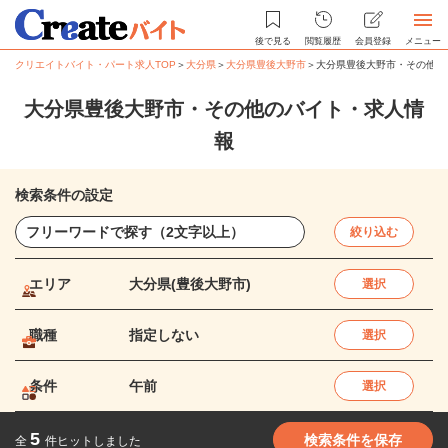
後で見る
閲覧履歴
会員登録
メニュー
クリエイトバイト・パート求人TOP
＞
大分県
＞
大分県豊後大野市
＞
大分県豊後大野市・その他の
大分県豊後大野市・その他のバイト・求人情
報
検索条件の設定
絞り込む
エリア
大分県(豊後大野市)
選択
職種
指定しない
選択
条件
午前
選択
5
検索条件を保存
全
件ヒットしました