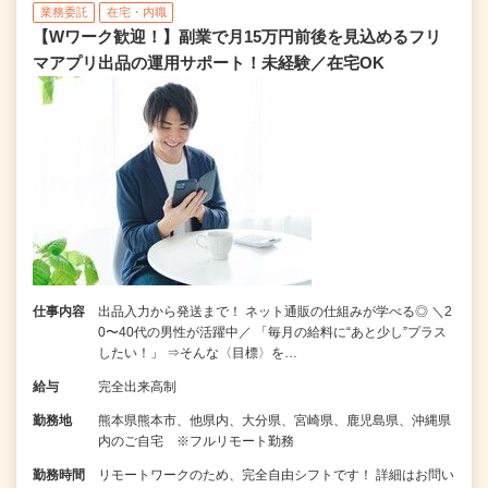
業務委託
在宅・内職
【Wワーク歓迎！】副業で月15万円前後を見込めるフリ
マアプリ出品の運用サポート！未経験／在宅OK
仕事内容
出品入力から発送まで！ ネット通販の仕組みが学べる◎ ＼2
0〜40代の男性が活躍中／ 「毎月の給料に“あと少し”プラス
したい！」 ⇒そんな〈目標〉を…
給与
完全出来高制
勤務地
熊本県熊本市、他県内、大分県、宮崎県、鹿児島県、沖縄県
内のご自宅 ※フルリモート勤務
勤務時間
リモートワークのため、完全自由シフトです！ 詳細はお問い