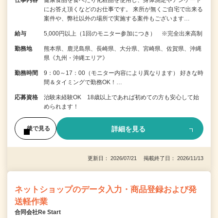
にお答え頂くなどのお仕事です。 来所が無くご自宅で出来る
案件や、弊社以外の場所で実施する案件もございます…
給与
5,000円以上（1回のモニター参加につき） ※完全出来高制
勤務地
熊本県、鹿児島県、長崎県、大分県、宮崎県、佐賀県、沖縄
県《九州・沖縄エリア》
勤務時間
9：00～17：00（モニター内容により異なります） 好きな時
間＆タイミングで勤務OK！…
応募資格
治験未経験OK 18歳以上であれば初めての方も安心して始
められます！
詳細を見る
後で見る
更新日： 2026/07/21 掲載終了日： 2026/11/13
ネットショップのデータ入力・商品登録および発
送軽作業
合同会社Re Start