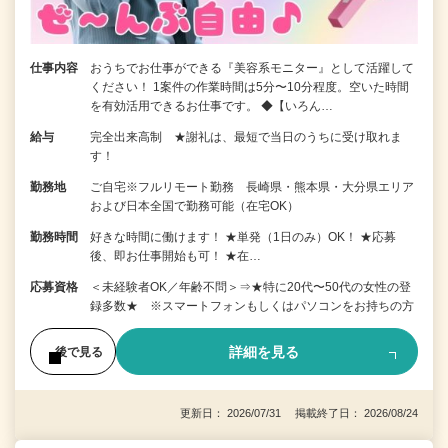
仕事内容
おうちでお仕事ができる『美容系モニター』として活躍して
ください！ 1案件の作業時間は5分〜10分程度。空いた時間
を有効活用できるお仕事です。 ◆【いろん…
給与
完全出来高制 ★謝礼は、最短で当日のうちに受け取れま
す！
勤務地
ご自宅※フルリモート勤務 長崎県・熊本県・大分県エリア
および日本全国で勤務可能（在宅OK）
勤務時間
好きな時間に働けます！ ★単発（1日のみ）OK！ ★応募
後、即お仕事開始も可！ ★在…
応募資格
＜未経験者OK／年齢不問＞⇒★特に20代〜50代の女性の登
録多数★ ※スマートフォンもしくはパソコンをお持ちの方
詳細を見る
後で見る
更新日： 2026/07/31 掲載終了日： 2026/08/24