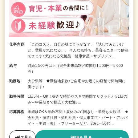
仕事内容
「このコスメ、自分の肌に合うかな？」「試してみたいけ
ど、費用が気になる…」 そんな気持ち、美容モニターで解決
できます♪ 気になる化粧品・健康食品・サプリメン…
給与
時給1,500円以上（完全出来高制／時間額1,500円～5,000
円）
勤務地
大分県等 ◆勤務地多数♪ご自宅やお近くの店舗で間時間に
働けます♪
勤務時間
1日5分～OK！好きな時間やスキマ時間でサクッと♪ ☆1日の
み～中長期まで幅広く大歓迎♪…
応募資格
未経験OK＆年齢不問！夏休みの1回きり・単発も大歓迎！ ★
会社員・派遣社員・契約社員・個人事業主・パート・アルバ
イト・主婦（夫）・フリーターなど、20代～50代…
詳細を見る
後で見る