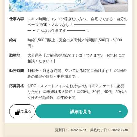
仕事内容
スキマ時間にコツコツ稼ぎたい方へ。 自宅でできる・自分の
ペースでOK・ノルマなし！ ━━━━━━━━━━━━━━
━ ▼ こんなお仕事です ━━━━━…
給与
時給1,500円以上（完全出来高制／時間額1,500円～5,000
円）
勤務地
大分県等【ご希望の地域でオシゴトできます♪ お気軽にご
相談ください！】
勤務時間
1日5分～好きな時間、空いている時間に働けます！ ☆1回の
みの単発や短期～中長期まで…
応募資格
◎PC・スマートフォンをお持ちの方（※アンケートに必要
なため） ◎未経験者大歓迎！ ◎20代、30代、40代、50代の
女性の登録多数 ◎年齢不問
詳細を見る
後で見る
更新日： 2026/07/23 掲載終了日： 2026/08/30