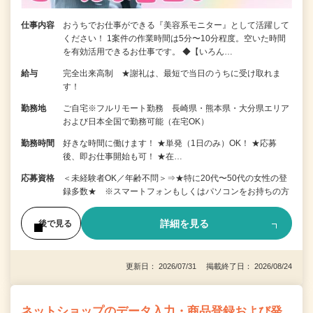
仕事内容
おうちでお仕事ができる『美容系モニター』として活躍して
ください！ 1案件の作業時間は5分〜10分程度。空いた時間
を有効活用できるお仕事です。 ◆【いろん…
給与
完全出来高制 ★謝礼は、最短で当日のうちに受け取れま
す！
勤務地
ご自宅※フルリモート勤務 長崎県・熊本県・大分県エリア
および日本全国で勤務可能（在宅OK）
勤務時間
好きな時間に働けます！ ★単発（1日のみ）OK！ ★応募
後、即お仕事開始も可！ ★在…
応募資格
＜未経験者OK／年齢不問＞⇒★特に20代〜50代の女性の登
録多数★ ※スマートフォンもしくはパソコンをお持ちの方
詳細を見る
後で見る
更新日： 2026/07/31 掲載終了日： 2026/08/24
ネットショップのデータ入力・商品登録および発