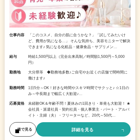
仕事内容
「このコスメ、自分の肌に合うかな？」「試してみたいけ
ど、費用が気になる…」 そんな気持ち、美容モニターで解決
できます♪ 気になる化粧品・健康食品・サプリメン…
給与
時給1,500円以上（完全出来高制／時間額1,500円～5,000
円）
勤務地
大分県等 ◆勤務地多数♪ご自宅やお近くの店舗で間時間に
働けます♪
勤務時間
1日5分～OK！好きな時間やスキマ時間でサクッと♪ ☆1日の
み～中長期まで幅広く大歓迎♪…
応募資格
未経験OK＆年齢不問！夏休みの1回きり・単発も大歓迎！ ★
会社員・派遣社員・契約社員・個人事業主・パート・アルバ
イト・主婦（夫）・フリーターなど、20代～50代…
詳細を見る
後で見る