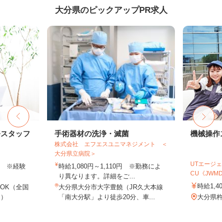
大分県のピックアップPR求人
務スタッフ
手術器材の洗浄・滅菌
機械操作
株式会社 エフエスユニマネジメント ＜
大分県立病院＞
UTエージェ
以上 ※経験
時給1,080円～1,110円 ※勤務によ
CU《JWMD1
り異なります。詳細をご...
時給1,4
OK（全国
大分県大分市大字豊饒（JR久大本線
し）
「南大分駅」より徒歩20分、車...
大分県