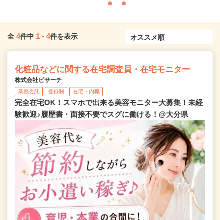
4
1
-
4
全
件中
件を表示
化粧品などに関する在宅調査員・在宅モニター
株式会社ビサーチ
業務委託
登録制
在宅・内職
完全在宅OK！スマホで出来る美容モニター大募集！未経
験歓迎♪履歴書・面接不要でスグに働ける！@大分県