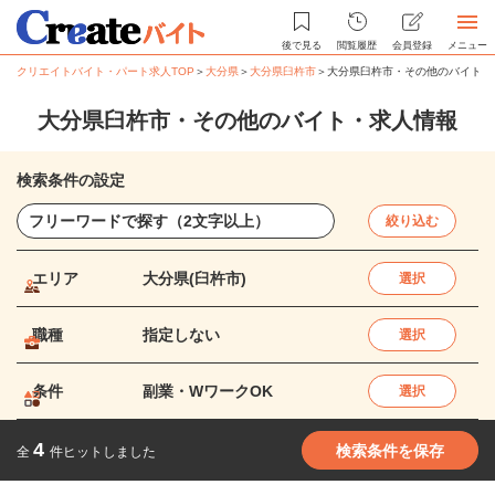
後で見る
閲覧履歴
会員登録
メニュー
クリエイトバイト・パート求人TOP
＞
大分県
＞
大分県臼杵市
＞
大分県臼杵市・その他のバイト・
大分県臼杵市・その他のバイト・求人情報
検索条件の設定
絞り込む
エリア
大分県(臼杵市)
選択
職種
指定しない
選択
条件
副業・WワークOK
選択
4
検索条件を保存
全
件ヒットしました