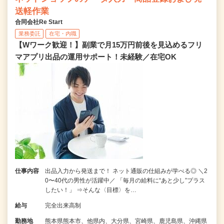
送軽作業
合同会社Re Start
業務委託
在宅・内職
【Wワーク歓迎！】副業で月15万円前後を見込めるフリ
マアプリ出品の運用サポート！未経験／在宅OK
仕事内容
出品入力から発送まで！ ネット通販の仕組みが学べる◎ ＼2
0〜40代の男性が活躍中／ 「毎月の給料に“あと少し”プラス
したい！」 ⇒そんな〈目標〉を…
給与
完全出来高制
勤務地
熊本県熊本市、他県内、大分県、宮崎県、鹿児島県、沖縄県