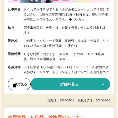
仕事内容
おうちでお仕事ができる『美容系モニター』として活躍して
ください！ 1案件の作業時間は5分〜10分程度。空いた時間
を有効活用できるお仕事です。 ◆【いろん…
給与
完全出来高制 ★謝礼は、最短で当日のうちに受け取れま
す！
勤務地
ご自宅※フルリモート勤務 長崎県・熊本県・大分県エリア
および日本全国で勤務可能（在宅OK）
勤務時間
好きな時間に働けます！ ★単発（1日のみ）OK！ ★応募
後、即お仕事開始も可！ ★在…
応募資格
＜未経験者OK／年齢不問＞⇒★特に20代〜50代の女性の登
録多数★ ※スマートフォンもしくはパソコンをお持ちの方
詳細を見る
後で見る
更新日： 2026/07/31 掲載終了日： 2026/08/24
健康食品・化粧品・治験等のモニター