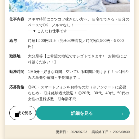
仕事内容
スキマ時間にコツコツ稼ぎたい方へ。 自宅でできる・自分の
ペースでOK・ノルマなし！ ━━━━━━━━━━━━━━
━ ▼ こんなお仕事です ━━━━━…
給与
時給1,500円以上（完全出来高制／時間額1,500円～5,000
円）
勤務地
大分県等【ご希望の地域でオシゴトできます♪ お気軽にご
相談ください！】
勤務時間
1日5分～好きな時間、空いている時間に働けます！ ☆1回の
みの単発や短期～中長期まで…
応募資格
◎PC・スマートフォンをお持ちの方（※アンケートに必要
なため） ◎未経験者大歓迎！ ◎20代、30代、40代、50代の
女性の登録多数 ◎年齢不問
詳細を見る
後で見る
更新日： 2026/07/23 掲載終了日： 2026/08/30