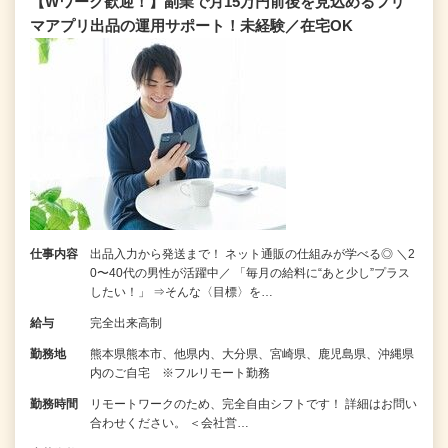
【Wワーク歓迎！】副業で月15万円前後を見込めるフリ
マアプリ出品の運用サポート！未経験／在宅OK
仕事内容
出品入力から発送まで！ ネット通販の仕組みが学べる◎ ＼2
0〜40代の男性が活躍中／ 「毎月の給料に“あと少し”プラス
したい！」 ⇒そんな〈目標〉を…
給与
完全出来高制
勤務地
熊本県熊本市、他県内、大分県、宮崎県、鹿児島県、沖縄県
内のご自宅 ※フルリモート勤務
勤務時間
リモートワークのため、完全自由シフトです！ 詳細はお問い
合わせください。 ＜会社営…