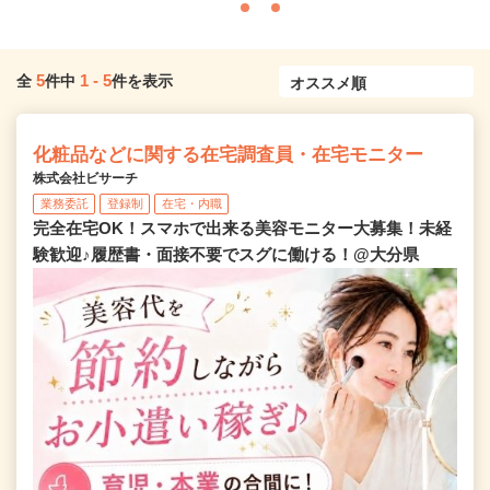
5
1
-
5
全
件中
件を表示
化粧品などに関する在宅調査員・在宅モニター
株式会社ビサーチ
業務委託
登録制
在宅・内職
完全在宅OK！スマホで出来る美容モニター大募集！未経
験歓迎♪履歴書・面接不要でスグに働ける！@大分県