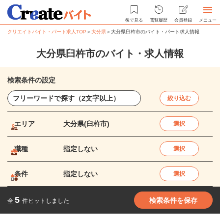
後で見る
閲覧履歴
会員登録
メニュー
クリエイトバイト・パート求人TOP
＞
大分県
＞
大分県臼杵市のバイト・パート求人情報
大分県臼杵市のバイト・求人情報
検索条件の設定
絞り込む
エリア
大分県(臼杵市)
選択
職種
指定しない
選択
条件
指定しない
選択
5
検索条件を保存
全
件ヒットしました