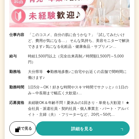
仕事内容
「このコスメ、自分の肌に合うかな？」「試してみたいけ
ど、費用が気になる…」 そんな気持ち、美容モニターで解決
できます♪ 気になる化粧品・健康食品・サプリメン…
給与
時給1,500円以上（完全出来高制／時間額1,500円～5,000
円）
勤務地
大分県等 ◆勤務地多数♪ご自宅やお近くの店舗で間時間に
働けます♪
勤務時間
1日5分～OK！好きな時間やスキマ時間でサクッと♪ ☆1日の
み～中長期まで幅広く大歓迎♪…
応募資格
未経験OK＆年齢不問！夏休みの1回きり・単発も大歓迎！ ★
会社員・派遣社員・契約社員・個人事業主・パート・アルバ
イト・主婦（夫）・フリーターなど、20代～50代…
詳細を見る
後で見る