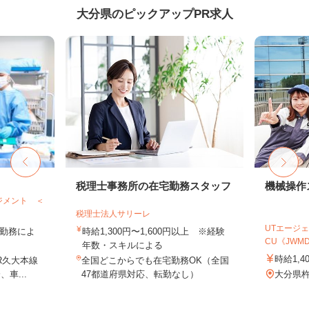
大分県のピックアップPR求人
税理士事務所の在宅勤務スタッフ
機械操作
ジメント ＜
税理士法人サリーレ
UTエージェ
 ※勤務によ
時給1,300円〜1,600円以上 ※経験
CU《JWMD1
年数・スキルによる
時給1,4
R久大本線
全国どこからでも在宅勤務OK（全国
車...
47都道府県対応、転勤なし）
大分県