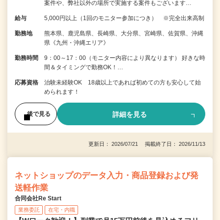
案件や、弊社以外の場所で実施する案件もございます…
給与
5,000円以上（1回のモニター参加につき） ※完全出来高制
勤務地
熊本県、鹿児島県、長崎県、大分県、宮崎県、佐賀県、沖縄
県《九州・沖縄エリア》
勤務時間
9：00～17：00（モニター内容により異なります） 好きな時
間＆タイミングで勤務OK！…
応募資格
治験未経験OK 18歳以上であれば初めての方も安心して始
められます！
詳細を見る
後で見る
更新日： 2026/07/21 掲載終了日： 2026/11/13
ネットショップのデータ入力・商品登録および発
送軽作業
合同会社Re Start
業務委託
在宅・内職