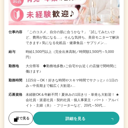
仕事内容
「このコスメ、自分の肌に合うかな？」「試してみたいけ
ど、費用が気になる…」 そんな気持ち、美容モニターで解決
できます♪ 気になる化粧品・健康食品・サプリメン…
給与
時給1,500円以上（完全出来高制／時間額1,500円～5,000
円）
勤務地
大分県等 ◆勤務地多数♪ご自宅やお近くの店舗で間時間に
働けます♪
勤務時間
1日5分～OK！好きな時間やスキマ時間でサクッと♪ ☆1日の
み～中長期まで幅広く大歓迎♪…
応募資格
未経験OK＆年齢不問！夏休みの1回きり・単発も大歓迎！ ★
会社員・派遣社員・契約社員・個人事業主・パート・アルバ
イト・主婦（夫）・フリーターなど、20代～50代…
詳細を見る
後で見る