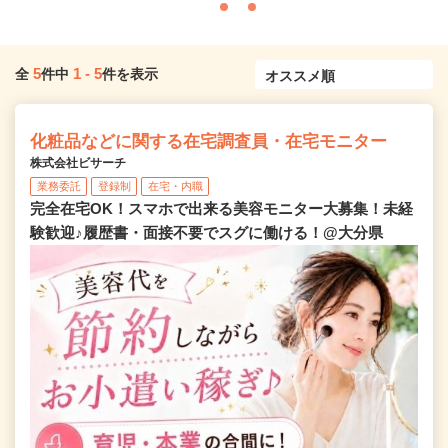
5
1
-
5
全
件中
件を表示
化粧品などに関する在宅調査員・在宅モニター
株式会社ビサーチ
業務委託
登録制
在宅・内職
完全在宅OK！スマホで出来る美容モニター大募集！未経
験歓迎♪履歴書・面接不要でスグに働ける！@大分県