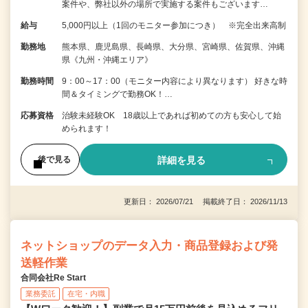
案件や、弊社以外の場所で実施する案件もございます…
給与
5,000円以上（1回のモニター参加につき） ※完全出来高制
勤務地
熊本県、鹿児島県、長崎県、大分県、宮崎県、佐賀県、沖縄
県《九州・沖縄エリア》
勤務時間
9：00～17：00（モニター内容により異なります） 好きな時
間＆タイミングで勤務OK！…
応募資格
治験未経験OK 18歳以上であれば初めての方も安心して始
められます！
詳細を見る
後で見る
更新日： 2026/07/21 掲載終了日： 2026/11/13
ネットショップのデータ入力・商品登録および発
送軽作業
合同会社Re Start
業務委託
在宅・内職