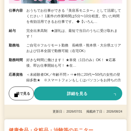
仕事内容
おうちでお仕事ができる『美容系モニター』として活躍して
ください！ 1案件の作業時間は5分〜10分程度。空いた時間
を有効活用できるお仕事です。 ◆【いろん…
給与
完全出来高制 ★謝礼は、最短で当日のうちに受け取れま
す！
勤務地
ご自宅※フルリモート勤務 長崎県・熊本県・大分県エリア
および日本全国で勤務可能（在宅OK）
勤務時間
好きな時間に働けます！ ★単発（1日のみ）OK！ ★応募
後、即お仕事開始も可！ ★在…
応募資格
＜未経験者OK／年齢不問＞⇒★特に20代〜50代の女性の登
録多数★ ※スマートフォンもしくはパソコンをお持ちの方
詳細を見る
後で見る
更新日： 2026/07/31 掲載終了日： 2026/08/24
健康食品・化粧品・治験等のモニター