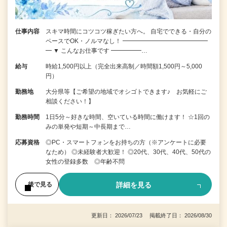
仕事内容
スキマ時間にコツコツ稼ぎたい方へ。 自宅でできる・自分の
ペースでOK・ノルマなし！ ━━━━━━━━━━━━━━
━ ▼ こんなお仕事です ━━━━━…
給与
時給1,500円以上（完全出来高制／時間額1,500円～5,000
円）
勤務地
大分県等【ご希望の地域でオシゴトできます♪ お気軽にご
相談ください！】
勤務時間
1日5分～好きな時間、空いている時間に働けます！ ☆1回の
みの単発や短期～中長期まで…
応募資格
◎PC・スマートフォンをお持ちの方（※アンケートに必要
なため） ◎未経験者大歓迎！ ◎20代、30代、40代、50代の
女性の登録多数 ◎年齢不問
詳細を見る
後で見る
更新日： 2026/07/23 掲載終了日： 2026/08/30