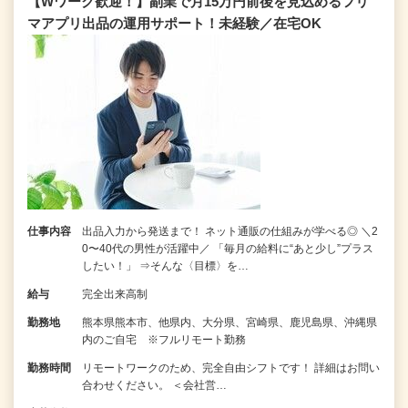
【Wワーク歓迎！】副業で月15万円前後を見込めるフリ
マアプリ出品の運用サポート！未経験／在宅OK
仕事内容
出品入力から発送まで！ ネット通販の仕組みが学べる◎ ＼2
0〜40代の男性が活躍中／ 「毎月の給料に“あと少し”プラス
したい！」 ⇒そんな〈目標〉を…
給与
完全出来高制
勤務地
熊本県熊本市、他県内、大分県、宮崎県、鹿児島県、沖縄県
内のご自宅 ※フルリモート勤務
勤務時間
リモートワークのため、完全自由シフトです！ 詳細はお問い
合わせください。 ＜会社営…