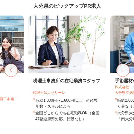
大分県のピックアップPR求人
税理士事務所の在宅勤務スタッフ
手術器材
株式会社 
税理士法人サリーレ
大分県立病
T西日本第二
時給1,300円〜1,600円以上 ※経験
時給1,0
年数・スキルによる
り異なりま
全国どこからでも在宅勤務OK（全国
大分県大
47都道府県対応、転勤なし）
「南大分駅