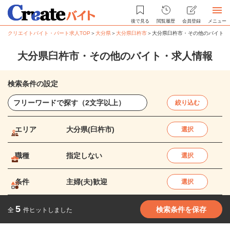
後で見る
閲覧履歴
会員登録
メニュー
クリエイトバイト・パート求人TOP
＞
大分県
＞
大分県臼杵市
＞
大分県臼杵市・その他のバイト・
大分県臼杵市・その他のバイト・求人情報
検索条件の設定
絞り込む
エリア
大分県(臼杵市)
選択
職種
指定しない
選択
条件
主婦(夫)歓迎
選択
5
検索条件を保存
全
件ヒットしました