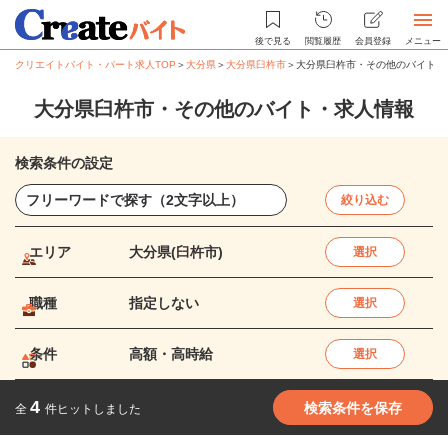
後で見る
閲覧履歴
会員登録
メニュー
クリエイトバイト・パート求人TOP
＞
大分県
＞
大分県臼杵市
＞
大分県臼杵市・その他のバイト・
大分県臼杵市・その他のバイト・求人情報
検索条件の設定
絞り込む
エリア
大分県(臼杵市)
選択
職種
指定しない
選択
条件
高額・高時給
選択
4
検索条件を保存
全
件ヒットしました