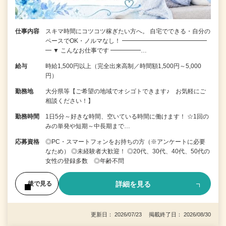
仕事内容
スキマ時間にコツコツ稼ぎたい方へ。 自宅でできる・自分の
ペースでOK・ノルマなし！ ━━━━━━━━━━━━━━
━ ▼ こんなお仕事です ━━━━━…
給与
時給1,500円以上（完全出来高制／時間額1,500円～5,000
円）
勤務地
大分県等【ご希望の地域でオシゴトできます♪ お気軽にご
相談ください！】
勤務時間
1日5分～好きな時間、空いている時間に働けます！ ☆1回の
みの単発や短期～中長期まで…
応募資格
◎PC・スマートフォンをお持ちの方（※アンケートに必要
なため） ◎未経験者大歓迎！ ◎20代、30代、40代、50代の
女性の登録多数 ◎年齢不問
詳細を見る
後で見る
更新日： 2026/07/23 掲載終了日： 2026/08/30