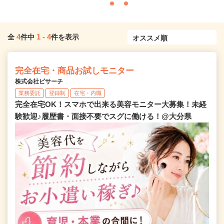
4
1
-
4
全
件中
件を表示
完全在宅・商品お試しモニター
株式会社ビサーチ
業務委託
登録制
在宅・内職
完全在宅OK！スマホで出来る美容モニター大募集！未経
験歓迎♪履歴書・面接不要でスグに働ける！@大分県