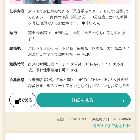
仕事内容
おうちでお仕事ができる『美容系モニター』として活躍して
ください！ 1案件の作業時間は5分〜10分程度。空いた時間
を有効活用できるお仕事です。 ◆【いろん…
給与
完全出来高制 ★謝礼は、最短で当日のうちに受け取れま
す！
勤務地
ご自宅※フルリモート勤務 長崎県・熊本県・大分県エリア
および日本全国で勤務可能（在宅OK）
勤務時間
好きな時間に働けます！ ★単発（1日のみ）OK！ ★応募
後、即お仕事開始も可！ ★在…
応募資格
＜未経験者OK／年齢不問＞⇒★特に20代〜50代の女性の登
録多数★ ※スマートフォンもしくはパソコンをお持ちの方
詳細を見る
後で見る
更新日： 2026/07/31 掲載終了日： 2026/08/24
掲載終了まであと14日