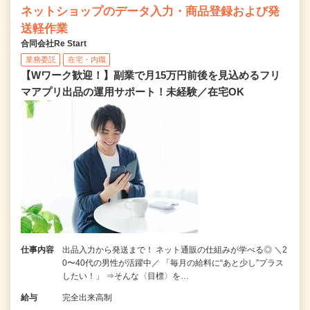
ネットショップのデータ入力・商品登録および発
送軽作業
合同会社Re Start
業務委託
在宅・内職
【Wワーク歓迎！】副業で月15万円前後を見込めるフリ
マアプリ出品の運用サポート！未経験／在宅OK
仕事内容
出品入力から発送まで！ ネット通販の仕組みが学べる◎ ＼2
0〜40代の男性が活躍中／ 「毎月の給料に“あと少し”プラス
したい！」 ⇒そんな〈目標〉を…
給与
完全出来高制