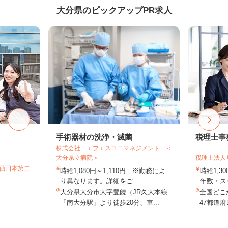
大分県のピックアップPR求人
手術器材の洗浄・滅菌
税理士事
株式会社 エフエスユニマネジメント ＜
大分県立病院＞
税理士法人
T西日本第二
時給1,080円～1,110円 ※勤務によ
時給1,3
り異なります。詳細をご...
年数・ス
大分県大分市大字豊饒（JR久大本線
全国どこ
「南大分駅」より徒歩20分、車...
47都道