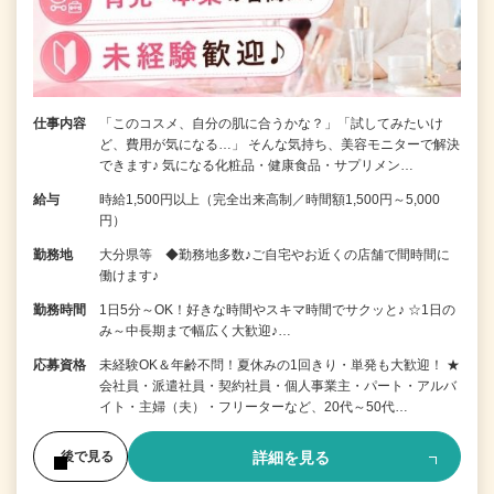
仕事内容
「このコスメ、自分の肌に合うかな？」「試してみたいけ
ど、費用が気になる…」 そんな気持ち、美容モニターで解決
できます♪ 気になる化粧品・健康食品・サプリメン…
給与
時給1,500円以上（完全出来高制／時間額1,500円～5,000
円）
勤務地
大分県等 ◆勤務地多数♪ご自宅やお近くの店舗で間時間に
働けます♪
勤務時間
1日5分～OK！好きな時間やスキマ時間でサクッと♪ ☆1日の
み～中長期まで幅広く大歓迎♪…
応募資格
未経験OK＆年齢不問！夏休みの1回きり・単発も大歓迎！ ★
会社員・派遣社員・契約社員・個人事業主・パート・アルバ
イト・主婦（夫）・フリーターなど、20代～50代…
詳細を見る
後で見る