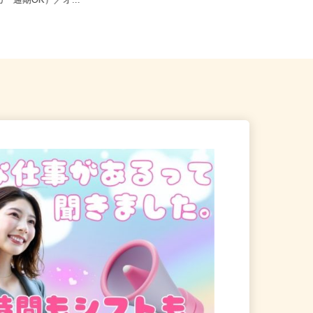
埼市神埼町田道ケ里2316-1
佐賀県鳥栖市弥生が丘7-29（鹿児島
カー通期OK）／オ...
本線「弥生が丘駅」から車で1...