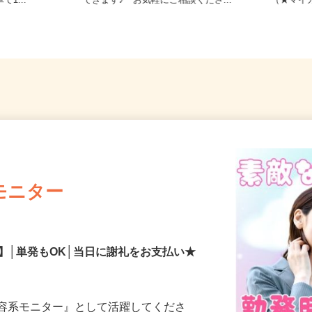
29（鹿児島
佐賀県等【ご希望の地域でオシゴト
佐賀県神
で1...
できます♪ お気軽にご相談くださ...
（★マイ
モニター
】│単発もOK│当日に謝礼をお支払い★