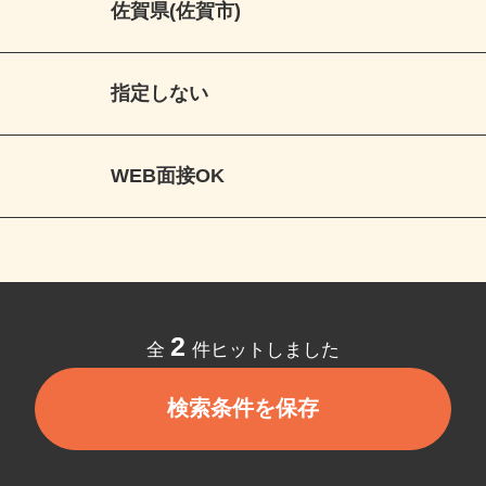
佐賀県(佐賀市)
指定しない
WEB面接OK
2
全
件ヒットしました
検索条件を保存