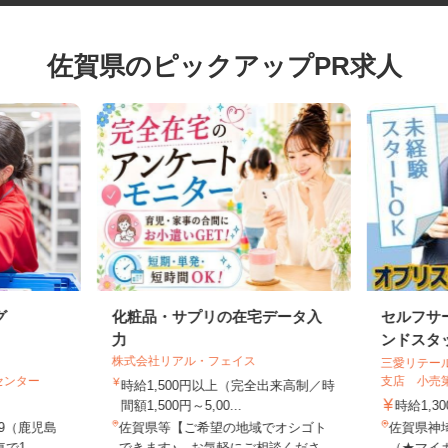
佐賀県のピックアップPR求人
グ
化粧品・サプリの在宅データ入
セルフ
力
ンドス
株式会社リアル・フェイス
三愛リテ
Sセンター
支店 小
時給1,500円以上（完全出来高制／時
間額1,500円～5,00...
時給1