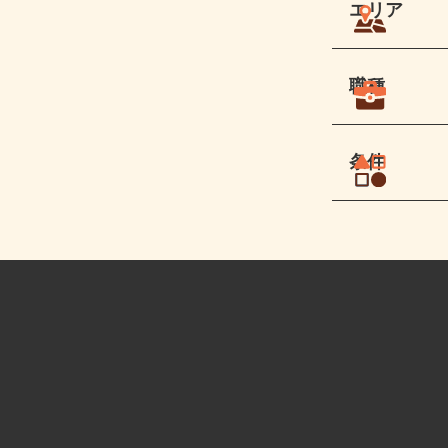
エリア
職種
条件