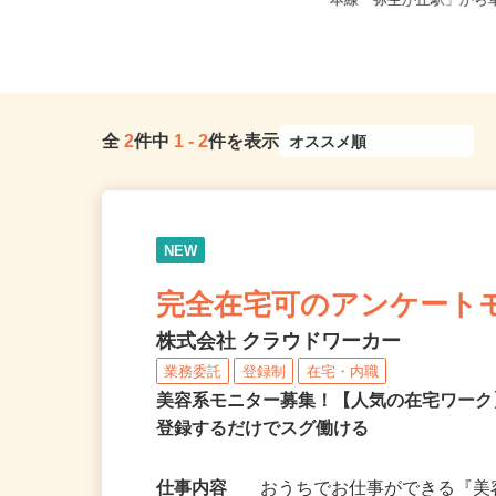
佐賀県神埼市神埼町田道ケ里2316-1
佐賀県鳥栖市弥生が丘7-
（★マイカー通期OK）／オ...
本線「弥生が丘駅」から車
全
2
件中
1
-
2
件を表示
NEW
完全在宅可のアンケート
株式会社 クラウドワーカー
業務委託
登録制
在宅・内職
美容系モニター募集！【人気の在宅ワーク
登録するだけでスグ働ける