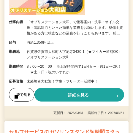
仕事内容
「オブリステーション大和」で接客案内・洗車・オイル交
換・電話対応といった簡単な業務をお願いします。整備士資
格がある方は検査などの業務を行うこともあります。 給…
給与
時給1,350円以上
勤務地
佐賀県佐賀市大和町大字尼寺3430-1（★マイカー通期OK）
／オブリステーション大和
勤務時間
8：00〜20：00 ※上記時間内で1日4ｈ〜・週1日〜OK！
★土・日・祝のいずれか…
応募資格
未経験者大歓迎！学生・フリーター活躍中！
詳細を見る
後で見る
更新日： 2026/03/31 掲載終了日： 2027/03/31
セルフサービスのガソリンスタンド短時間スタッ