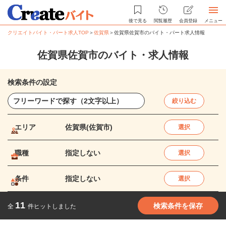
後で見る
閲覧履歴
会員登録
メニュー
クリエイトバイト・パート求人TOP
＞
佐賀県
＞
佐賀県佐賀市のバイト・パート求人情報
佐賀県佐賀市のバイト・求人情報
検索条件の設定
絞り込む
エリア
佐賀県(佐賀市)
選択
職種
指定しない
選択
条件
指定しない
選択
11
検索条件を保存
全
件ヒットしました