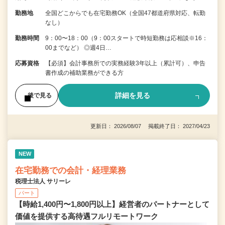
勤務地
全国どこからでも在宅勤務OK（全国47都道府県対応、転勤
なし）
勤務時間
9：00〜18：00（9：00スタートで時短勤務は応相談※16：
00までなど） ◎週4日…
応募資格
【必須】会計事務所での実務経験3年以上（累計可）、申告
書作成の補助業務ができる方
詳細を見る
後で見る
更新日： 2026/08/07 掲載終了日： 2027/04/23
NEW
在宅勤務での会計・経理業務
税理士法人 サリーレ
パート
【時給1,400円〜1,800円以上】経営者のパートナーとして
価値を提供する⾼待遇フルリモートワーク