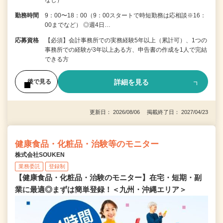
勤務時間
9：00〜18：00（9：00スタートで時短勤務は応相談※16：
00までなど） ◎週4日…
応募資格
【必須】会計事務所での実務経験5年以上（累計可）、1つの
事務所での経験が3年以上ある方、申告書の作成を1人で完結
できる方
詳細を見る
後で見る
更新日： 2026/08/06 掲載終了日： 2027/04/23
健康食品・化粧品・治験等のモニター
株式会社SOUKEN
業務委託
登録制
【健康食品・化粧品・治験のモニター】在宅・短期・副
業に最適◎まずは簡単登録！＜九州・沖縄エリア＞