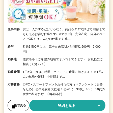
仕事内容
実は…入力するだけじゃなく、商品をタダで試せて 報酬まで
もらえるお得な仕事です♪ スマホ1台・完全在宅・自分のペー
スでOK！ ▼こんなお仕事です 化…
給与
時給1,500円以上（完全出来高制／時間額1,500円～5,000
円）
勤務地
佐賀県等【ご希望の地域でオシゴトできます♪ お気軽にご
相談ください！】
勤務時間
1日5分～好きな時間、空いている時間に働けます！ ☆1回の
みの単発や短期～中長期まで…
応募資格
◎PC・スマートフォンをお持ちの方（※アンケートに必要
なため） ◎未経験者大歓迎！ ◎20代、30代、40代、50代の
女性の登録多数 ◎年齢不問
詳細を見る
後で見る