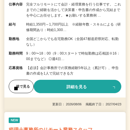
仕事内容
完全フルリモートにて会計・経理業務を行う仕事です。 これ
までのご経験を活かして決算書・申告書の作成から完結まで
を中⼼にお任せします。 ★お願いする業務例 …
給与
時給1,350円～1,700円以上 ※経験年数・スキルによる（研
修期間あり：時給1,300…
勤務地
全国どこからでも在宅勤務OK（全国47都道府県対応、転勤
なし）
勤務時間
9：00〜18：00（9：00スタートで時短勤務は応相談※16：
00までなど） ◎週4日…
応募資格
【必須】会計事務所での実務経験5年以上（累計可）、申告
書の作成を1人で完結できる方
詳細を見る
後で見る
更新日： 2026/08/06 掲載終了日： 2027/04/23
NEW
税理士事務所のリモート業務スタッフ