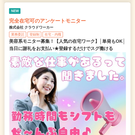
NEW
完全在宅可のアンケートモニター
株式会社 クラウドワーカー
業務委託
登録制
在宅・内職
美容系モニター募集！【人気の在宅ワーク】│単発もOK│
当日に謝礼をお支払い★登録するだけでスグ働ける