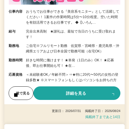
仕事内容
おうちでお仕事ができる『美容系モニター』として活躍して
ください！ 1案件の作業時間は5分〜10分程度。空いた時間
を有効活用できるお仕事です。 ◆【いろん…
給与
完全出来高制 ★謝礼は、最短で当日のうちに受け取れま
す！
勤務地
ご自宅※フルリモート勤務 佐賀県・宮崎県・鹿児島県・沖
縄県エリアおよび日本全国で勤務可能（在宅OK）
勤務時間
好きな時間に働けます！ ★単発（1日のみ）OK！ ★応募
後、即お仕事開始も可！ ★在…
応募資格
＜未経験者OK／年齢不問＞⇒★特に20代〜50代の女性の登
録多数★ ※スマートフォンもしくはパソコンをお持ちの方
詳細を見る
後で見る
更新日： 2026/07/31 掲載終了日： 2026/08/24
掲載終了まであと14日