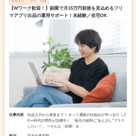
業務委託
在宅・内職
【Wワーク歓迎！】副業で月15万円前後を見込めるフリ
マアプリ出品の運用サポート！未経験／在宅OK
仕事内容
出品入力から発送まで！ ネット通販の仕組みが学べる◎ ＼2
0〜40代の男性が活躍中／ 「毎月の給料に“あと少し”プラス
したい！」 ⇒そんな〈目標〉を…
給与
完全出来高制