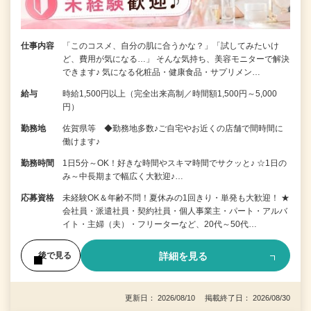
仕事内容
「このコスメ、自分の肌に合うかな？」「試してみたいけ
ど、費用が気になる…」 そんな気持ち、美容モニターで解決
できます♪ 気になる化粧品・健康食品・サプリメン…
給与
時給1,500円以上（完全出来高制／時間額1,500円～5,000
円）
勤務地
佐賀県等 ◆勤務地多数♪ご自宅やお近くの店舗で間時間に
働けます♪
勤務時間
1日5分～OK！好きな時間やスキマ時間でサクッと♪ ☆1日の
み～中長期まで幅広く大歓迎♪…
応募資格
未経験OK＆年齢不問！夏休みの1回きり・単発も大歓迎！ ★
会社員・派遣社員・契約社員・個人事業主・パート・アルバ
イト・主婦（夫）・フリーターなど、20代～50代…
詳細を見る
後で見る
更新日： 2026/08/10 掲載終了日： 2026/08/30