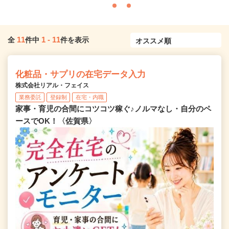
11
1
-
11
全
件中
件を表示
化粧品・サプリの在宅データ入力
株式会社リアル・フェイス
業務委託
登録制
在宅・内職
家事・育児の合間にコツコツ稼ぐ♪ノルマなし・自分のペ
ースでOK！〈佐賀県〉