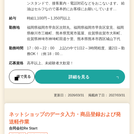
ンスタンドで、接客案内・電話対応などをおこないます。 給
油はセルフなので基本的にお客様にお願いしています…
給与
時給1,100円～1,350円以上
勤務地
福岡県福岡市早良区次郎丸、福岡県福岡市早良区室見、福岡
県柳川市三橋町、熊本県荒尾市菰屋、佐賀県佐賀市大和町、
佐賀県神埼市神埼町田道ケ里、熊本県熊本市西区城山下代
勤務時間
17：00～22：00 上記の中で1日2～3時間程度、週2日～勤
務OK！（例 18：00…
応募資格
高卒以上、未経験者大歓迎！
詳細を見る
後で見る
更新日： 2026/03/31 掲載終了日： 2027/03/31
ネットショップのデータ入力・商品登録および発
送軽作業
合同会社Re Start