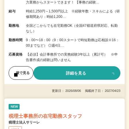
⼒業務からスタートできます！ 【事務の経験…
給与
時給1,250円～1,500円以上 ※経験年数・スキルによる（研
修期間あり：時給1,200…
勤務地
全国どこからでも在宅勤務OK（全国47都道府県対応、転勤
なし）
勤務時間
9：00〜18：00（9：00スタートで時短勤務は応相談※16：
00までなど） ◎週4日…
応募資格
【必須】会計事務所での実務経験3年以上（累計可） ※申
告書作成の経験は問いません
詳細を見る
後で見る
更新日： 2026/08/06 掲載終了日： 2027/04/23
NEW
税理士事務所の在宅勤務スタッフ
税理士法人サリーレ
パート