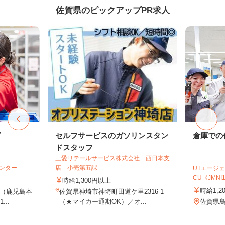
佐賀県のピックアップPR求人
グ
セルフサービスのガソリンスタン
倉庫での
ドスタッフ
三愛リテールサービス株式会社 西日本支
センター
店 小売第五課
UTエージェ
CU《JMNI1C
時給1,300円以上
時給1,2
9（鹿児島本
佐賀県神埼市神埼町田道ケ里2316-1
..
（★マイカー通期OK）／オ...
佐賀県