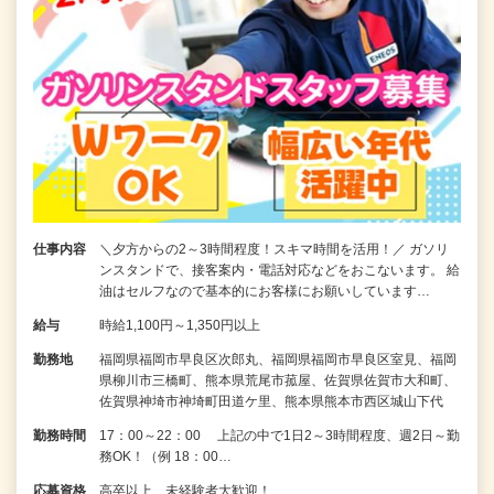
仕事内容
＼夕方からの2～3時間程度！スキマ時間を活用！／ ガソリ
ンスタンドで、接客案内・電話対応などをおこないます。 給
油はセルフなので基本的にお客様にお願いしています…
給与
時給1,100円～1,350円以上
勤務地
福岡県福岡市早良区次郎丸、福岡県福岡市早良区室見、福岡
県柳川市三橋町、熊本県荒尾市菰屋、佐賀県佐賀市大和町、
佐賀県神埼市神埼町田道ケ里、熊本県熊本市西区城山下代
勤務時間
17：00～22：00 上記の中で1日2～3時間程度、週2日～勤
務OK！（例 18：00…
応募資格
高卒以上、未経験者大歓迎！