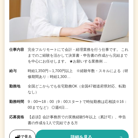
仕事内容
完全フルリモートにて会計・経理業務を行う仕事です。 これ
までのご経験を活かして決算書・申告書の作成から完結まで
を中⼼にお任せします。 ★お願いする業務例 …
給与
時給1,350円～1,700円以上 ※経験年数・スキルによる（研
修期間あり：時給1,300…
勤務地
全国どこからでも在宅勤務OK（全国47都道府県対応、転勤
なし）
勤務時間
9：00〜18：00（9：00スタートで時短勤務は応相談※16：
00までなど） ◎週4日…
応募資格
【必須】会計事務所での実務経験5年以上（累計可）、申告
書の作成を1人で完結できる方
詳細を見る
後で見る