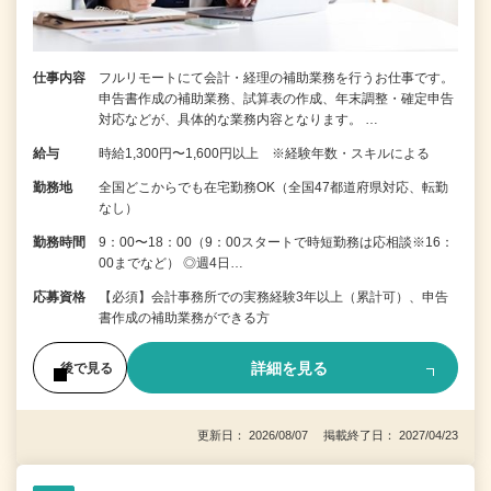
仕事内容
フルリモートにて会計・経理の補助業務を行うお仕事です。
申告書作成の補助業務、試算表の作成、年末調整・確定申告
対応などが、具体的な業務内容となります。 …
給与
時給1,300円〜1,600円以上 ※経験年数・スキルによる
勤務地
全国どこからでも在宅勤務OK（全国47都道府県対応、転勤
なし）
勤務時間
9：00〜18：00（9：00スタートで時短勤務は応相談※16：
00までなど） ◎週4日…
応募資格
【必須】会計事務所での実務経験3年以上（累計可）、申告
書作成の補助業務ができる方
詳細を見る
後で見る
更新日： 2026/08/07 掲載終了日： 2027/04/23