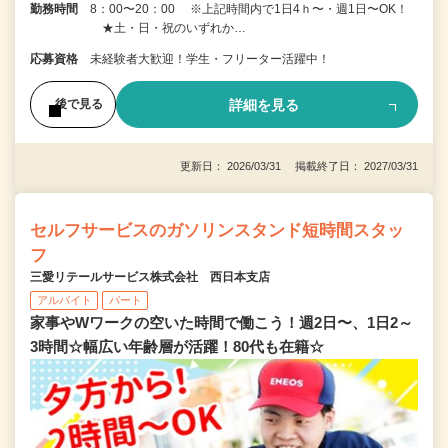
勤務時間
8：00〜20：00 ※上記時間内で1日4ｈ〜・週1日〜OK！
★土・日・祝のいずれか…
応募資格
未経験者大歓迎！学生・フリーター活躍中！
詳細を見る
後で見る
更新日： 2026/03/31 掲載終了日： 2027/03/31
セルフサービスのガソリンスタンド短時間スタッ
フ
三愛リテールサービス株式会社 西日本支店
アルバイト
パート
家事やWワークの空いた時間で働こう！週2日〜、1日2～
3時間☆幅広い年齢層が活躍！80代も在籍☆