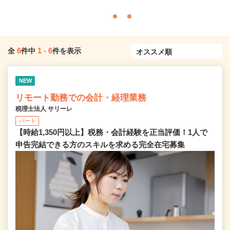
6
1
-
6
全
件中
件を表示
NEW
リモート勤務での会計・経理業務
税理士法人 サリーレ
パート
【時給1,350円以上】税務・会計経験を正当評価！1⼈で
申告完結できる⽅のスキルを求める完全在宅募集