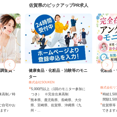
佐賀県のピックアップPR求人
宅調査員・
健康食品・化粧品・治験等のモニ
化粧品・
ター
株式会社SOUKEN
株式会社リ
5,000円以上（1回のモニター参加に
出来高制／時
つき） ※完全出来高制
時給1,
間額1,500
熊本県、鹿児島県、長崎県、大分
ご自宅やお
県、宮崎県、佐賀県、沖縄県《九
佐賀県等
ます♪
州・...
できます♪