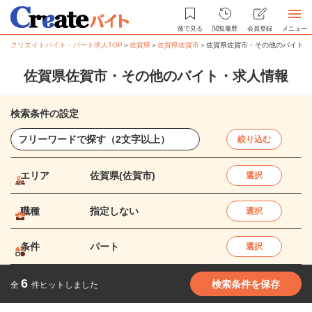
後で見る
閲覧履歴
会員登録
メニュー
クリエイトバイト・パート求人TOP
＞
佐賀県
＞
佐賀県佐賀市
＞
佐賀県佐賀市・その他のバイト・
佐賀県佐賀市・その他のバイト・求人情報
検索条件の設定
絞り込む
エリア
佐賀県(佐賀市)
選択
職種
指定しない
選択
条件
パート
選択
6
検索条件を保存
全
件ヒットしました