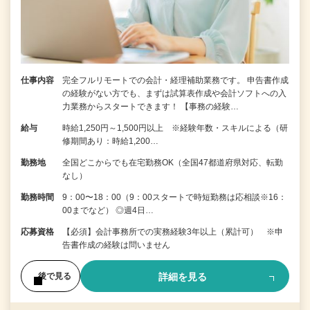
仕事内容
完全フルリモートでの会計・経理補助業務です。 申告書作成
の経験がない⽅でも、まずは試算表作成や会計ソフトへの⼊
⼒業務からスタートできます！ 【事務の経験…
給与
時給1,250円～1,500円以上 ※経験年数・スキルによる（研
修期間あり：時給1,200…
勤務地
全国どこからでも在宅勤務OK（全国47都道府県対応、転勤
なし）
勤務時間
9：00〜18：00（9：00スタートで時短勤務は応相談※16：
00までなど） ◎週4日…
応募資格
【必須】会計事務所での実務経験3年以上（累計可） ※申
告書作成の経験は問いません
詳細を見る
後で見る