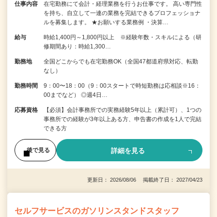
仕事内容
在宅勤務にて会計・経理業務を行うお仕事です。 高い専門性
を持ち、自立して一連の業務を完結できるプロフェッショナ
ルを募集します。 ★お願いする業務例 ・決算…
給与
時給1,400円～1,800円以上 ※経験年数・スキルによる（研
修期間あり：時給1,300…
勤務地
全国どこからでも在宅勤務OK（全国47都道府県対応、転勤
なし）
勤務時間
9：00〜18：00（9：00スタートで時短勤務は応相談※16：
00までなど） ◎週4日…
応募資格
【必須】会計事務所での実務経験5年以上（累計可）、1つの
事務所での経験が3年以上ある方、申告書の作成を1人で完結
できる方
詳細を見る
後で見る
更新日： 2026/08/06 掲載終了日： 2027/04/23
セルフサービスのガソリンスタンドスタッフ