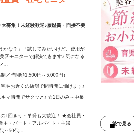
調査員・在宅モニター
ー大募集！未経験歓迎♪履歴書・面接不要
合うかな？」「試してみたいけど、費用が
、美容モニターで解決できます♪ 気になる
メン…
制／時間額1,500円～5,000円）
自宅やお近くの店舗で間時間に働けます♪
スキマ時間でサクッと♪ ☆1日のみ～中長
みの1回きり・単発も大歓迎！ ★会社員・