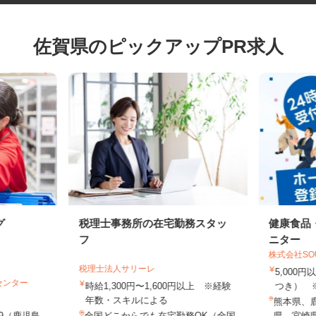
佐賀県のピックアップPR求人
グ
税理士事務所の在宅勤務スタッ
健康食
フ
ニター
株式会社S
税理士法人サリーレ
5,00
Sセンター
時給1,300円〜1,600円以上 ※経験
つき）
年数・スキルによる