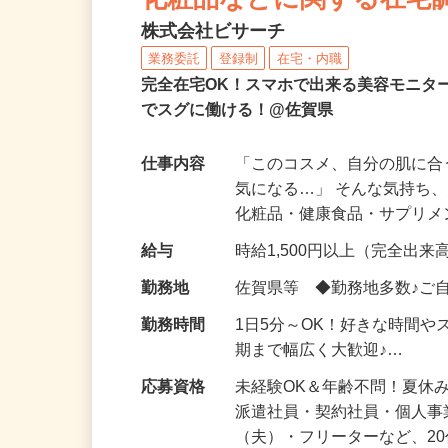
化粧品などに関する在宅
株式会社ビサーチ
業務委託
登録制
在宅・内職
完全在宅OK！スマホで出来る美容モニタ
でスグに働ける！@佐賀県
仕事内容
「このコスメ、自分の肌に
気になる…」 そんな気持ち
化粧品・健康食品・サプリ
給与
時給1,500円以上（完全出来高
勤務地
佐賀県等 ◆勤務地多数♪ご
勤務時間
1日5分～OK！好きな時間や
期まで幅広く大歓迎♪…
応募資格
未経験OK＆年齢不問！夏休