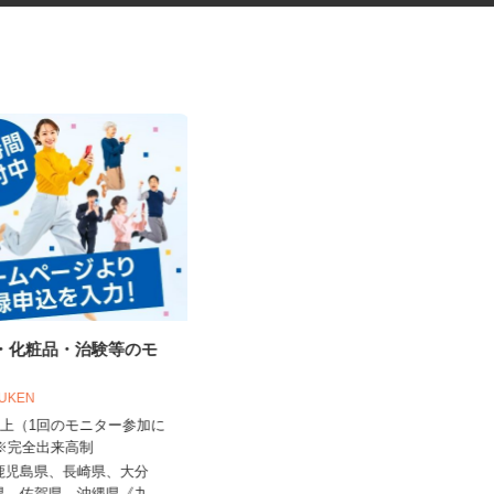
品・化粧品・治験等のモ
医薬品などのピッキング
OUKEN
0円以上（1回のモニター参加に
株式会社アステム 九州LISセンター
 ※完全出来高制
時給1,250円～1,300円