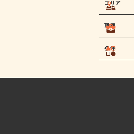
エリア
職種
条件