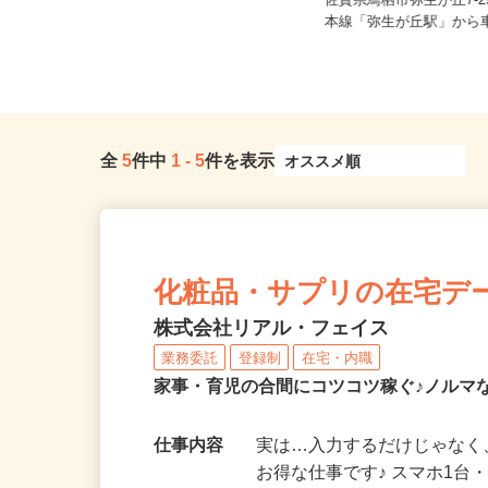
熊本県、鹿児島県、長崎県、大分
県、宮崎県、佐賀県、沖縄県《九
佐賀県鳥栖市弥生が丘7-
州・...
本線「弥生が丘駅」から車
全
5
件中
1
-
5
件を表示
化粧品・サプリの在宅デ
株式会社リアル・フェイス
業務委託
登録制
在宅・内職
家事・育児の合間にコツコツ稼ぐ♪ノルマ
仕事内容
実は…入力するだけじゃなく