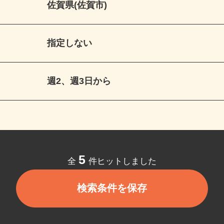
佐賀県(佐賀市)
指定しない
週2、週3日から
5
全
件ヒットしました
検索条件を保存