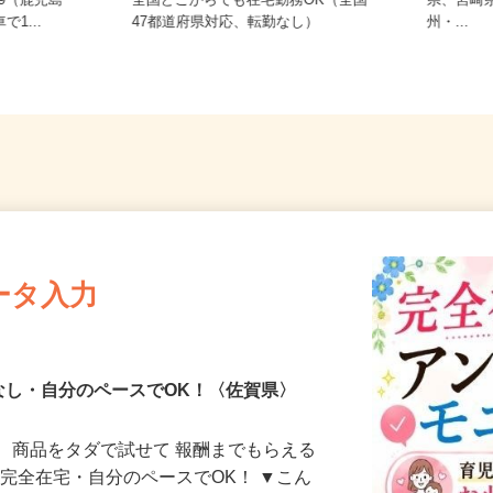
熊本県
29（鹿児島
全国どこからでも在宅勤務OK（全国
県、宮
で1...
47都道府県対応、転勤なし）
州・...
ータ入力
なし・自分のペースでOK！〈佐賀県〉
、商品をタダで試せて 報酬までもらえる