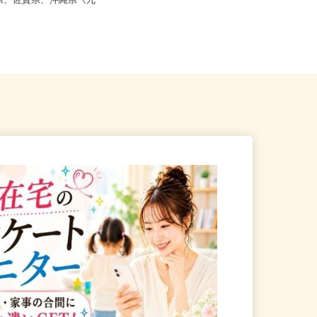
、鹿児島県、長崎県、大分
崎県、佐賀県、沖縄県《九
佐賀県鳥栖市弥生が丘7-29（鹿児島
本線「弥生が丘駅」から車で1...