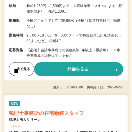
給与
時給1,250円～1,500円以上 ※経験年数・スキルによる（研
修期間あり：時給1,200…
勤務地
全国どこからでも在宅勤務OK（全国47都道府県対応、転勤
なし）
勤務時間
9：00〜18：00（9：00スタートで時短勤務は応相談※16：
00までなど） ◎週4日…
応募資格
【必須】会計事務所での実務経験3年以上（累計可） ※申
告書作成の経験は問いません
詳細を見る
後で見る
更新日： 2026/08/06 掲載終了日： 2027/04/23
NEW
税理士事務所の在宅勤務スタッフ
税理士法人サリーレ
パート