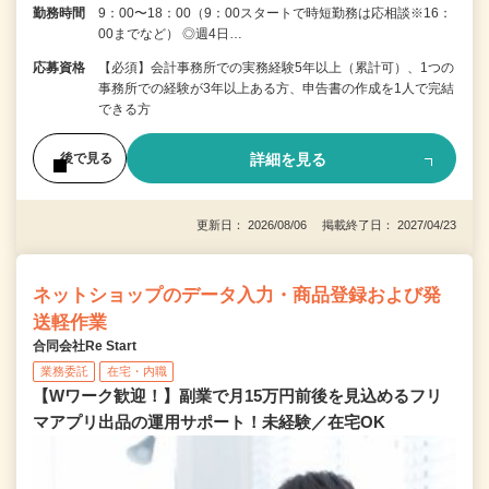
勤務時間
9：00〜18：00（9：00スタートで時短勤務は応相談※16：
00までなど） ◎週4日…
応募資格
【必須】会計事務所での実務経験5年以上（累計可）、1つの
事務所での経験が3年以上ある方、申告書の作成を1人で完結
できる方
詳細を見る
後で見る
更新日： 2026/08/06 掲載終了日： 2027/04/23
ネットショップのデータ入力・商品登録および発
送軽作業
合同会社Re Start
業務委託
在宅・内職
【Wワーク歓迎！】副業で月15万円前後を見込めるフリ
マアプリ出品の運用サポート！未経験／在宅OK