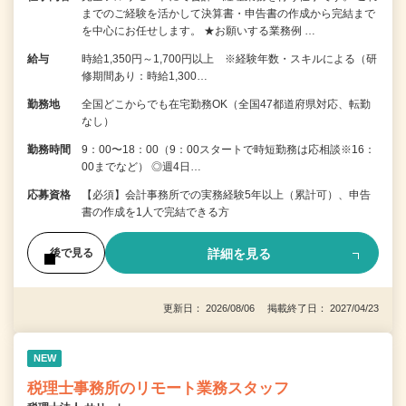
までのご経験を活かして決算書・申告書の作成から完結まで
を中⼼にお任せします。 ★お願いする業務例 …
給与
時給1,350円～1,700円以上 ※経験年数・スキルによる（研
修期間あり：時給1,300…
勤務地
全国どこからでも在宅勤務OK（全国47都道府県対応、転勤
なし）
勤務時間
9：00〜18：00（9：00スタートで時短勤務は応相談※16：
00までなど） ◎週4日…
応募資格
【必須】会計事務所での実務経験5年以上（累計可）、申告
書の作成を1人で完結できる方
詳細を見る
後で見る
更新日： 2026/08/06 掲載終了日： 2027/04/23
NEW
税理士事務所のリモート業務スタッフ