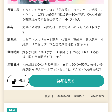
仕事内容
おうちでお仕事ができる『美容系モニター』として活躍して
ください！ 1案件の作業時間は5分〜10分程度。空いた時間
を有効活用できるお仕事です。 ◆【いろん…
給与
完全出来高制 ★謝礼は、最短で当日のうちに受け取れま
す！
勤務地
ご自宅※フルリモート勤務 佐賀県・宮崎県・鹿児島県・沖
縄県エリアおよび日本全国で勤務可能（在宅OK）
勤務時間
好きな時間に働けます！ ★単発（1日のみ）OK！ ★応募
後、即お仕事開始も可！ ★在…
応募資格
＜未経験者OK／年齢不問＞⇒★特に20代〜50代の女性の登
録多数★ ※スマートフォンもしくはパソコンをお持ちの方
詳細を見る
後で見る
更新日： 2026/07/31 掲載終了日： 2026/08/24
NEW