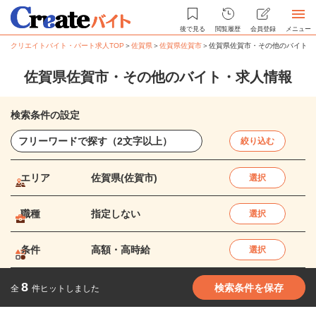
後で見る
閲覧履歴
会員登録
メニュー
クリエイトバイト・パート求人TOP
＞
佐賀県
＞
佐賀県佐賀市
＞
佐賀県佐賀市・その他のバイト・
佐賀県佐賀市・その他のバイト・求人情報
検索条件の設定
絞り込む
エリア
佐賀県(佐賀市)
選択
職種
指定しない
選択
条件
高額・高時給
選択
8
検索条件を保存
全
件ヒットしました