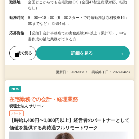
勤務地
全国どこからでも在宅勤務OK（全国47都道府県対応、転勤
なし）
勤務時間
9：00〜18：00（9：00スタートで時短勤務は応相談※16：
00までなど） ◎週4日…
応募資格
【必須】会計事務所での実務経験3年以上（累計可）、申告
書作成の補助業務ができる方
詳細を見る
後で見る
更新日： 2026/08/07 掲載終了日： 2027/04/23
NEW
在宅勤務での会計・経理業務
税理士法人 サリーレ
パート
【時給1,400円〜1,800円以上】経営者のパートナーとして
価値を提供する⾼待遇フルリモートワーク