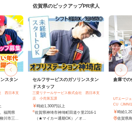
佐賀県のピックアップPR求人
リンスタン
セルフサービスのガソリンスタン
倉庫での
ドスタッフ
社 西日本支
三愛リテールサービス株式会社 西日本支
店 小売第五課
UTエージェ
CU《JMNI1C
上
時給1,300円以上
時給1,2
、福岡県
佐賀県神埼市神埼町田道ケ里2316-1
川市三...
（★マイカー通期OK）／オ...
佐賀県