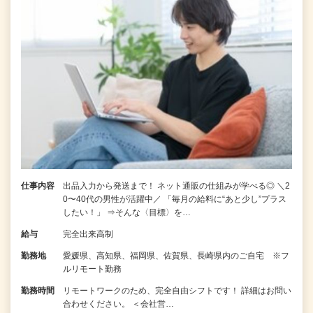
仕事内容
出品入力から発送まで！ ネット通販の仕組みが学べる◎ ＼2
0〜40代の男性が活躍中／ 「毎月の給料に“あと少し”プラス
したい！」 ⇒そんな〈目標〉を…
給与
完全出来高制
勤務地
愛媛県、高知県、福岡県、佐賀県、長崎県内のご自宅 ※フ
ルリモート勤務
勤務時間
リモートワークのため、完全自由シフトです！ 詳細はお問い
合わせください。 ＜会社営…