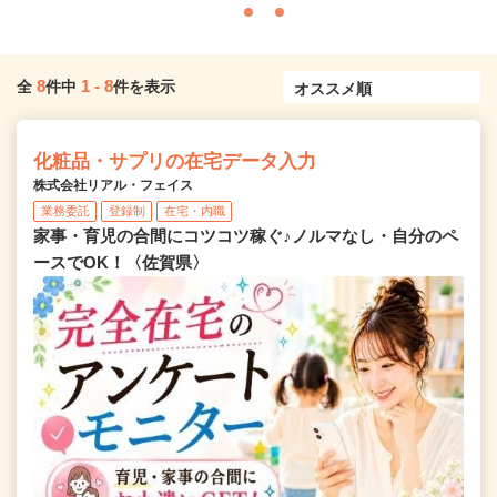
8
1
-
8
全
件中
件を表示
化粧品・サプリの在宅データ入力
株式会社リアル・フェイス
業務委託
登録制
在宅・内職
家事・育児の合間にコツコツ稼ぐ♪ノルマなし・自分のペ
ースでOK！〈佐賀県〉