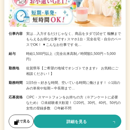
仕事内容
実は…入力するだけじゃなく、商品をタダで試せて 報酬まで
もらえるお得な仕事です♪ スマホ1台・完全在宅・自分のペー
スでOK！ ▼こんなお仕事です 化…
給与
時給1,500円以上（完全出来高制／時間額1,500円～5,000
円）
勤務地
佐賀県等【ご希望の地域でオシゴトできます♪ お気軽にご
相談ください！】
勤務時間
1日5分～好きな時間、空いている時間に働けます！ ☆1回の
みの単発や短期～中長期まで…
応募資格
◎PC・スマートフォンをお持ちの方（※アンケートに必要
なため） ◎未経験者大歓迎！ ◎20代、30代、40代、50代の
女性の登録多数 ◎年齢不問
詳細を見る
後で見る