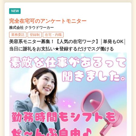
NEW
完全在宅可のアンケートモニター
株式会社 クラウドワーカー
業務委託
登録制
在宅・内職
美容系モニター募集！【人気の在宅ワーク】│単発もOK│
当日に謝礼をお支払い★登録するだけでスグ働ける