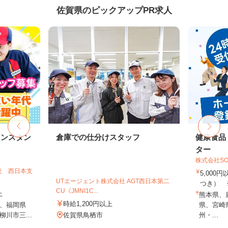
佐賀県のピックアップPR求人
リンスタン
倉庫での仕分けスタッフ
健康食品
ター
株式会社SO
社 西日本支
5,000
UTエージェント株式会社 AGT西日本第二
つき） 
CU《JMNI1C...
上
熊本県、
時給1,200円以上
、福岡県
県、宮崎
川市三...
佐賀県鳥栖市
州・...