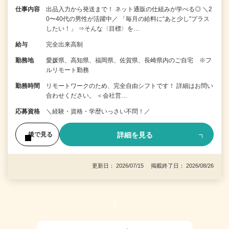
仕事内容
出品入力から発送まで！ ネット通販の仕組みが学べる◎ ＼2
0〜40代の男性が活躍中／ 「毎月の給料に“あと少し”プラス
したい！」 ⇒そんな〈目標〉を…
給与
完全出来高制
勤務地
愛媛県、高知県、福岡県、佐賀県、長崎県内のご自宅 ※フ
ルリモート勤務
勤務時間
リモートワークのため、完全自由シフトです！ 詳細はお問い
合わせください。 ＜会社営…
応募資格
＼経験・資格・学歴いっさい不問！／
詳細を見る
後で見る
更新日： 2026/07/15 掲載終了日： 2026/08/26
1