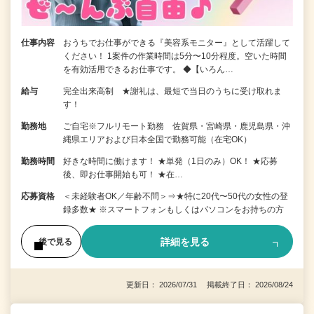
仕事内容
おうちでお仕事ができる『美容系モニター』として活躍して
ください！ 1案件の作業時間は5分〜10分程度。空いた時間
を有効活用できるお仕事です。 ◆【いろん…
給与
完全出来高制 ★謝礼は、最短で当日のうちに受け取れま
す！
勤務地
ご自宅※フルリモート勤務 佐賀県・宮崎県・鹿児島県・沖
縄県エリアおよび日本全国で勤務可能（在宅OK）
勤務時間
好きな時間に働けます！ ★単発（1日のみ）OK！ ★応募
後、即お仕事開始も可！ ★在…
応募資格
＜未経験者OK／年齢不問＞⇒★特に20代〜50代の女性の登
録多数★ ※スマートフォンもしくはパソコンをお持ちの方
詳細を見る
後で見る
更新日： 2026/07/31 掲載終了日： 2026/08/24