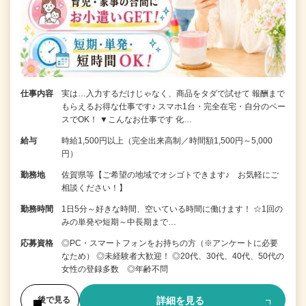
仕事内容
実は…入力するだけじゃなく、商品をタダで試せて 報酬まで
もらえるお得な仕事です♪ スマホ1台・完全在宅・自分のペー
スでOK！ ▼こんなお仕事です 化…
給与
時給1,500円以上（完全出来高制／時間額1,500円～5,000
円）
勤務地
佐賀県等【ご希望の地域でオシゴトできます♪ お気軽にご
相談ください！】
勤務時間
1日5分～好きな時間、空いている時間に働けます！ ☆1回の
みの単発や短期～中長期まで…
応募資格
◎PC・スマートフォンをお持ちの方（※アンケートに必要
なため） ◎未経験者大歓迎！ ◎20代、30代、40代、50代の
女性の登録多数 ◎年齢不問
詳細を見る
後で見る