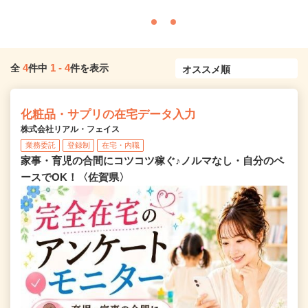
4
1
-
4
全
件中
件を表示
化粧品・サプリの在宅データ入力
株式会社リアル・フェイス
業務委託
登録制
在宅・内職
家事・育児の合間にコツコツ稼ぐ♪ノルマなし・自分のペ
ースでOK！〈佐賀県〉