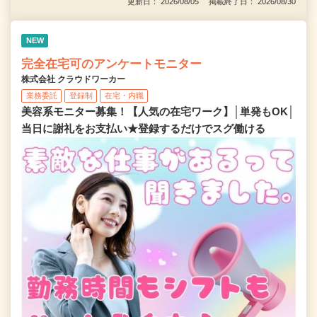
更新日： 2026/08/05 掲載終了日： 2026/08/30
NEW
完全在宅可のアンケートモニター
株式会社 クラウドワーカー
業務委託
登録制
在宅・内職
美容系モニター募集！【人気の在宅ワーク】│単発もOK│
当日に謝礼をお支払い★登録するだけでスグ働ける