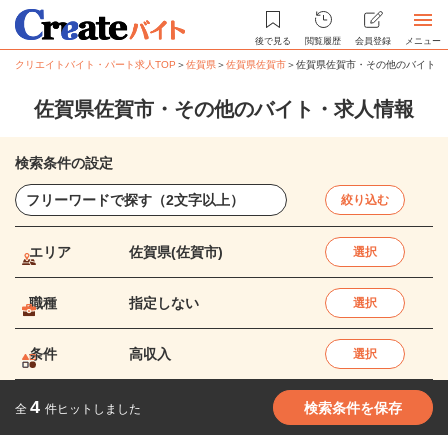
後で見る
閲覧履歴
会員登録
メニュー
クリエイトバイト・パート求人TOP
＞
佐賀県
＞
佐賀県佐賀市
＞
佐賀県佐賀市・その他のバイト・
佐賀県佐賀市・その他のバイト・求人情報
検索条件の設定
絞り込む
エリア
佐賀県(佐賀市)
選択
職種
指定しない
選択
条件
高収入
選択
4
検索条件を保存
全
件ヒットしました