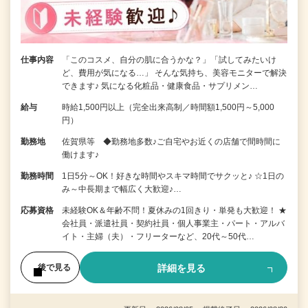
仕事内容
「このコスメ、自分の肌に合うかな？」「試してみたいけ
ど、費用が気になる…」 そんな気持ち、美容モニターで解決
できます♪ 気になる化粧品・健康食品・サプリメン…
給与
時給1,500円以上（完全出来高制／時間額1,500円～5,000
円）
勤務地
佐賀県等 ◆勤務地多数♪ご自宅やお近くの店舗で間時間に
働けます♪
勤務時間
1日5分～OK！好きな時間やスキマ時間でサクッと♪ ☆1日の
み～中長期まで幅広く大歓迎♪…
応募資格
未経験OK＆年齢不問！夏休みの1回きり・単発も大歓迎！ ★
会社員・派遣社員・契約社員・個人事業主・パート・アルバ
イト・主婦（夫）・フリーターなど、20代～50代…
詳細を見る
後で見る