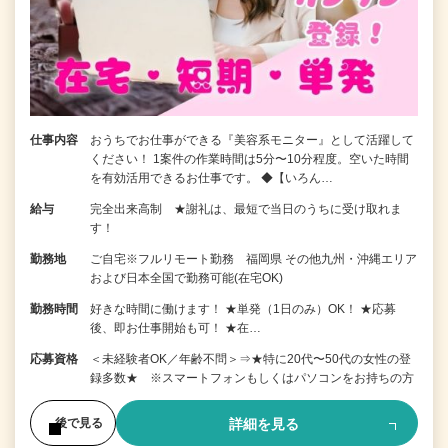
仕事内容
おうちでお仕事ができる『美容系モニター』として活躍して
ください！ 1案件の作業時間は5分〜10分程度。空いた時間
を有効活用できるお仕事です。 ◆【いろん…
給与
完全出来高制 ★謝礼は、最短で当日のうちに受け取れま
す！
勤務地
ご自宅※フルリモート勤務 福岡県 その他九州・沖縄エリア
および日本全国で勤務可能(在宅OK)
勤務時間
好きな時間に働けます！ ★単発（1日のみ）OK！ ★応募
後、即お仕事開始も可！ ★在…
応募資格
＜未経験者OK／年齢不問＞⇒★特に20代〜50代の女性の登
録多数★ ※スマートフォンもしくはパソコンをお持ちの方
詳細を見る
後で見る