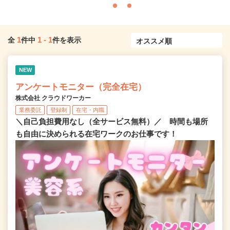
1
1
-
1
全
件中
件を表示
NEW
アンケートモニター（完全在宅）
株式会社 クラウドワーカー
業務委託
登録制
在宅・内職
＼自己負担費用なし（全サービス無料）／ 時間も場所
も自由に決められる在宅ワークのお仕事です！