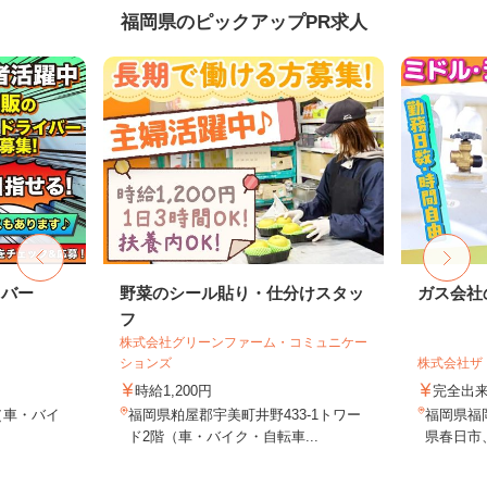
福岡県のピックアップPR求人
イバー
野菜のシール貼り・仕分けスタッ
ガス会社
フ
株式会社グリーンファーム・コミュニケー
ションズ
株式会社ザ
時給1,200円
完全出
（車・バイ
福岡県粕屋郡宇美町井野433-1トワー
福岡県福
ド2階（車・バイク・自転車...
県春日市