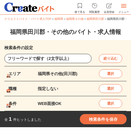
後で見る
閲覧履歴
会員登録
メニュー
クリエイトバイト・パート求人TOP
＞
福岡県
＞
福岡県その他
＞
福岡県田川郡
＞
福岡県田川郡・そ
福岡県田川郡・その他のバイト・求人情報
検索条件の設定
絞り込む
エリア
福岡県その他(田川郡)
選択
職種
指定しない
選択
条件
WEB面接OK
選択
1
検索条件を保存
全
件ヒットしました