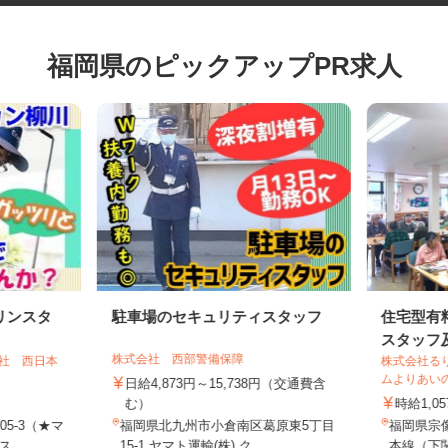
福岡県のピックアップPR求人
リンスタ
駐車場のセキュリティスタッフ
住宅型
スタッフ
株式会社 西部警備保障
会社 西日本
株式会社
ムよりあ
日給4,873円～15,738円（交通費含
む）
時給1,
05-3（★マ
福岡県北九州市小倉南区葛原東5丁目
福岡県宗