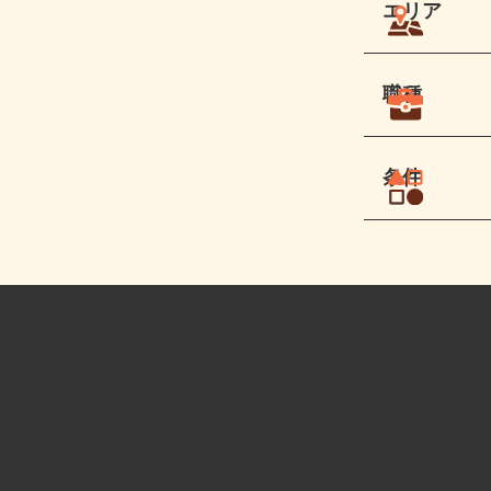
エリア
職種
条件