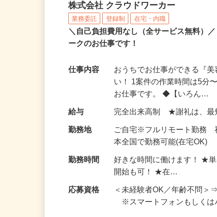
アンケートモニター（完
株式会社 クラウドワーカー
業務委託
登録制
在宅・内職
＼自己負担費用なし（全サービス無料）
ークのお仕事です！
仕事内容
おうちでお仕事ができる『
い！ 1案件の作業時間は5
お仕事です。 ◆【いろん…
給与
完全出来高制 ★謝礼は、
勤務地
ご自宅※フルリモート勤務 
本全国で勤務可能(在宅OK)
勤務時間
好きな時間に働けます！ ★
開始も可！ ★在…
応募資格
＜未経験者OK／年齢不問＞