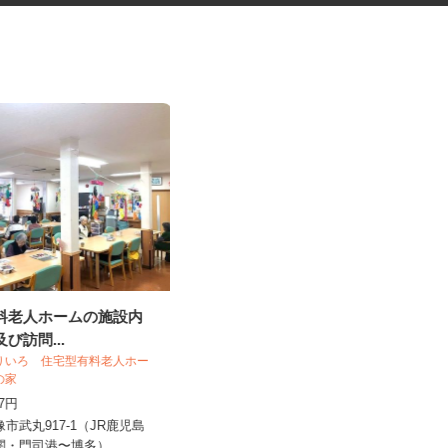
有料老人ホームの施設内
セルフサービスのガソリンスタ
及び訪問...
ンドスタッフ
るりいろ 住宅型有料老人ホー
三愛リテールサービス株式会社 西日本
いの家
支店 小売第五課
057円
時給1,100円以上
像市武丸917-1（JR鹿児島
福岡県柳川市三橋町柳河805-3（★マ