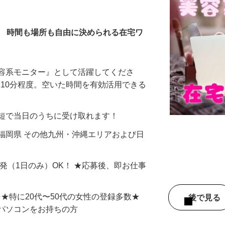
全在宅）
／ 時間も場所も自由に決められる在宅ワ
美容系モニター』として活躍してくださ
分〜10分程度。空いた時間を有効活用できる
最短で当日のうちに受け取れます！
福岡県 その他九州・沖縄エリアおよび日
単発（1日のみ）OK！ ★応募後、即お仕事
⇒★特に20代〜50代の女性の登録多数★
後で見