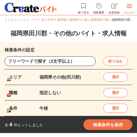
後で見る
閲覧履歴
会員登録
メニュー
クリエイトバイト・パート求人TOP
＞
福岡県
＞
福岡県その他
＞
福岡県田川郡
＞
福岡県田川郡・そ
福岡県田川郡・その他のバイト・求人情報
検索条件の設定
絞り込む
エリア
福岡県その他(田川郡)
選択
職種
指定しない
選択
条件
午後
選択
4
検索条件を保存
全
件ヒットしました