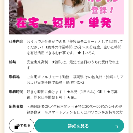
仕事内容
おうちでお仕事ができる『美容系モニター』として活躍して
ください！ 1案件の作業時間は5分〜10分程度。空いた時間
を有効活用できるお仕事です。 ◆【いろん…
給与
完全出来高制 ★謝礼は、最短で当日のうちに受け取れま
す！
勤務地
ご自宅※フルリモート勤務 福岡県 その他九州・沖縄エリア
および日本全国で勤務可能(在宅OK)
勤務時間
好きな時間に働けます！ ★単発（1日のみ）OK！ ★応募
後、即お仕事開始も可！ ★在…
応募資格
＜未経験者OK／年齢不問＞⇒★特に20代〜50代の女性の登
録多数★ ※スマートフォンもしくはパソコンをお持ちの方
詳細を見る
後で見る