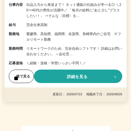
仕事内容
出品入力から発送まで！ ネット通販の仕組みが学べる◎ ＼2
0〜40代の男性が活躍中／ 「毎月の給料に“あと少し”プラス
したい！」 ⇒そんな〈目標〉を…
給与
完全出来高制
勤務地
愛媛県、高知県、福岡県、佐賀県、長崎県内のご自宅 ※フ
ルリモート勤務
勤務時間
リモートワークのため、完全自由シフトです！ 詳細はお問い
合わせください。 ＜会社営…
応募資格
＼経験・資格・学歴いっさい不問！／
詳細を見る
後で見る
更新日： 2026/07/15 掲載終了日： 2026/08/26
1