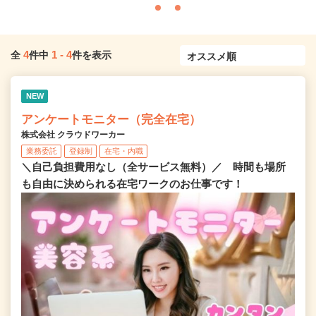
4
1
-
4
全
件中
件を表示
NEW
アンケートモニター（完全在宅）
株式会社 クラウドワーカー
業務委託
登録制
在宅・内職
＼自己負担費用なし（全サービス無料）／ 時間も場所
も自由に決められる在宅ワークのお仕事です！