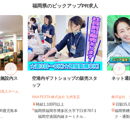
福岡県のピックアップPR求人
の施設内ス
空港内ギフトショップの販売スタ
ネット通
ッフ
料老人ホーム
ANA FESTA 株式会社 九州支店
株式会社 
時給1,100円以上
日額15,
JR鹿児島本
福岡県福岡市博多区大字下臼井767-1
福岡県糟
..
福岡空港国内線ターミナル...
ク・通勤