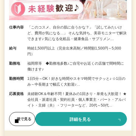
仕事内容
「このコスメ、自分の肌に合うかな？」「試してみたいけ
ど、費用が気になる…」 そんな気持ち、美容モニターで解決
できます♪ 気になる化粧品・健康食品・サプリメン…
給与
時給1,500円以上（完全出来高制／時間額1,500円～5,000
円）
勤務地
福岡県等 ◆勤務地多数♪ご自宅やお近くの店舗で間時間に
働けます♪
勤務時間
1日5分～OK！好きな時間やスキマ時間でサクッと♪ ☆1日の
み～中長期まで幅広く大歓迎♪…
応募資格
未経験OK＆年齢不問！夏休みの1回きり・単発も大歓迎！ ★
会社員・派遣社員・契約社員・個人事業主・パート・アルバ
イト・主婦（夫）・フリーターなど、20代～50代…
詳細を見る
後で見る