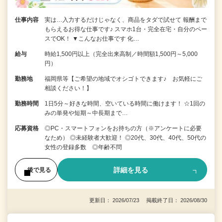
仕事内容
実は…入力するだけじゃなく、商品をタダで試せて 報酬まで
もらえるお得な仕事です♪ スマホ1台・完全在宅・自分のペー
スでOK！ ▼こんなお仕事です 化…
給与
時給1,500円以上（完全出来高制／時間額1,500円～5,000
円）
勤務地
福岡県等【ご希望の地域でオシゴトできます♪ お気軽にご
相談ください！】
勤務時間
1日5分～好きな時間、空いている時間に働けます！ ☆1回の
みの単発や短期～中長期まで…
応募資格
◎PC・スマートフォンをお持ちの方（※アンケートに必要
なため） ◎未経験者大歓迎！ ◎20代、30代、40代、50代の
女性の登録多数 ◎年齢不問
詳細を見る
後で見る
更新日： 2026/07/23 掲載終了日： 2026/08/30