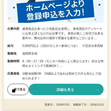
仕事内容
健康食品を食べたり化粧品を使用し、身体測定やアンケート
にお答え頂くなどのお仕事です。 来所が無くご自宅で出来る
案件や、弊社以外の場所で実施する案件もございます…
給与
5,000円以上（1回のモニター参加につき） ※完全出来高制
勤務地
福岡県全域
勤務時間
9：00～17：00（モニター内容により異なります） 好きな時
間＆タイミングで勤務OK！…
応募資格
治験未経験OK 18歳以上であれば初めての方も安心して始
められます！
詳細を見る
後で見る
更新日： 2026/07/21 掲載終了日： 2026/11/13