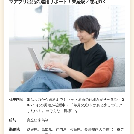
マアプリ出品の運用サポート！未経験／在宅OK
仕事内容
出品入力から発送まで！ ネット通販の仕組みが学べる◎ ＼2
0〜40代の男性が活躍中／ 「毎月の給料に“あと少し”プラス
したい！」 ⇒そんな〈目標〉を…
給与
完全出来高制
勤務地
愛媛県、高知県、福岡県、佐賀県、長崎県内のご自宅 ※フ