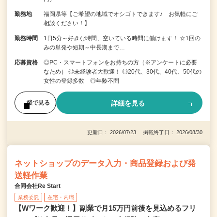
勤務地
福岡県等【ご希望の地域でオシゴトできます♪ お気軽にご
相談ください！】
勤務時間
1日5分～好きな時間、空いている時間に働けます！ ☆1回の
みの単発や短期～中長期まで…
応募資格
◎PC・スマートフォンをお持ちの方（※アンケートに必要
なため） ◎未経験者大歓迎！ ◎20代、30代、40代、50代の
女性の登録多数 ◎年齢不問
詳細を見る
後で見る
更新日： 2026/07/23 掲載終了日： 2026/08/30
ネットショップのデータ入力・商品登録および発
送軽作業
合同会社Re Start
業務委託
在宅・内職
【Wワーク歓迎！】副業で月15万円前後を見込めるフリ