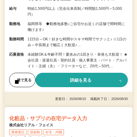
給与
時給1,500円以上（完全出来高制／時間額1,500円～5,000
円）
勤務地
福岡県等 ◆勤務地多数♪ご自宅やお近くの店舗で間時間に
働けます♪
勤務時間
1日5分～OK！好きな時間やスキマ時間でサクッと♪ ☆1日の
み～中長期まで幅広く大歓迎♪…
応募資格
未経験OK＆年齢不問！夏休みの1回きり・単発も大歓迎！ ★
会社員・派遣社員・契約社員・個人事業主・パート・アルバ
イト・主婦（夫）・フリーターなど、20代～50代…
詳細を見る
後で見る
更新日： 2026/08/10 掲載終了日： 2026/08/30
化粧品・サプリの在宅データ入力
株式会社リアル・フェイス
業務委託
登録制
在宅・内職