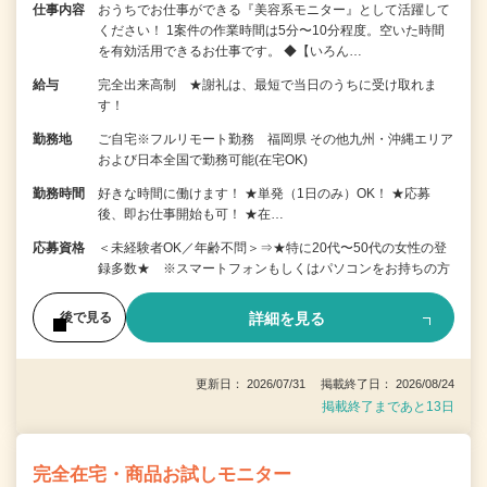
仕事内容
おうちでお仕事ができる『美容系モニター』として活躍して
ください！ 1案件の作業時間は5分〜10分程度。空いた時間
を有効活用できるお仕事です。 ◆【いろん…
給与
完全出来高制 ★謝礼は、最短で当日のうちに受け取れま
す！
勤務地
ご自宅※フルリモート勤務 福岡県 その他九州・沖縄エリア
および日本全国で勤務可能(在宅OK)
勤務時間
好きな時間に働けます！ ★単発（1日のみ）OK！ ★応募
後、即お仕事開始も可！ ★在…
応募資格
＜未経験者OK／年齢不問＞⇒★特に20代〜50代の女性の登
録多数★ ※スマートフォンもしくはパソコンをお持ちの方
詳細を見る
後で見る
更新日： 2026/07/31 掲載終了日： 2026/08/24
掲載終了まであと13日
完全在宅・商品お試しモニター