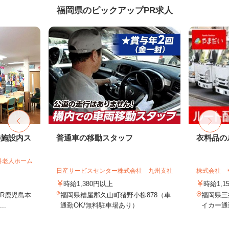
福岡県のピックアップPR求人
の施設内ス
普通車の移動スタッフ
衣料品の
料老人ホーム
日産サービスセンター株式会社 九州支社
株式会社 
時給1,380円以上
時給1,1
JR鹿児島本
福岡県糟屋郡久山町猪野小柳878（車
福岡県三
..
通勤OK/無料駐車場あり）
イカー通