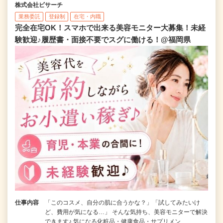
株式会社ビサーチ
業務委託
登録制
在宅・内職
完全在宅OK！スマホで出来る美容モニター大募集！未経
験歓迎♪履歴書・面接不要でスグに働ける！@福岡県
仕事内容
「このコスメ、自分の肌に合うかな？」「試してみたいけ
ど、費用が気になる…」 そんな気持ち、美容モニターで解決
できます♪ 気になる化粧品・健康食品・サプリメン…