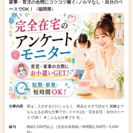
家事・育児の合間にコツコツ稼ぐ♪ノルマなし・自分のペ
ースでOK！〈福岡県〉
仕事内容
実は…入力するだけじゃなく、商品をタダで試せて 報酬まで
もらえるお得な仕事です♪ スマホ1台・完全在宅・自分のペー
スでOK！ ▼こんなお仕事です 化…
給与
時給1,500円以上（完全出来高制／時間額1,500円～5,000
円）