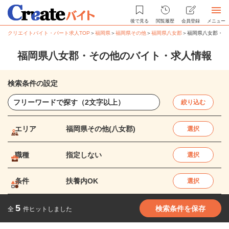
後で見る
閲覧履歴
会員登録
メニュー
クリエイトバイト・パート求人TOP
＞
福岡県
＞
福岡県その他
＞
福岡県八女郡
＞
福岡県八女郡・そ
福岡県八女郡・その他のバイト・求人情報
検索条件の設定
絞り込む
エリア
福岡県その他(八女郡)
選択
職種
指定しない
選択
条件
扶養内OK
選択
5
検索条件を保存
全
件ヒットしました