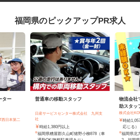
福岡県のピックアップPR求人
ーター
普通車の移動スタッフ
物流会
助スタ
株式会社K
日産サービスセンター株式会社 九州支
社
GT西日本第二
時給1
時給1,380円以上
応じる