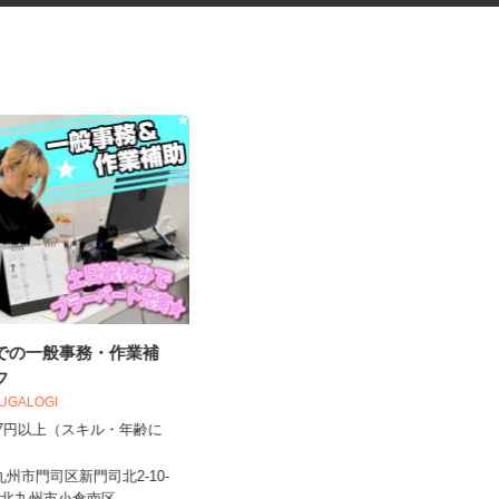
社での一般事務・作業補
金属製品の機械オペレーター
ッフ
OUGALOGI
UTエージェント株式会社 AGT西日本第二
,057円以上（スキル・年齢に
CU《JWOF1C...
）
時給1,400円以上