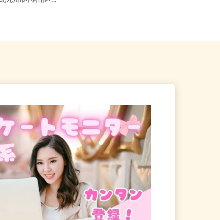
九州市門司区新門司北2-10-
県北九州市小倉南区...
福岡県うきは市