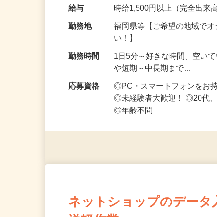
お得な仕事です♪ スマホ1台
なお仕事です 化…
給与
時給1,500円以上（完全出来高
勤務地
福岡県等【ご希望の地域でオ
い！】
勤務時間
1日5分～好きな時間、空い
や短期～中長期まで…
応募資格
◎PC・スマートフォンをお
◎未経験者大歓迎！ ◎20代
◎年齢不問