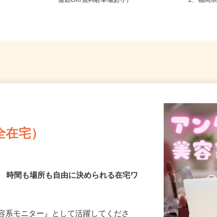
福岡県糟屋郡久山町猪野小柳878（車
福岡県北
通勤OK/無料駐車場あり）
2、福岡
全在宅）
／ 時間も場所も自由に決められる在宅ワ