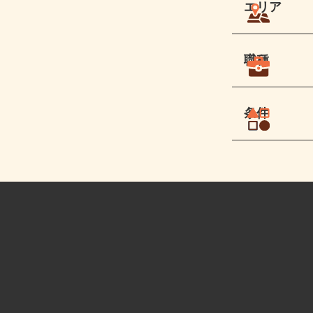
エリア
職種
条件