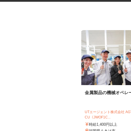
物流会社での一般事務・作業補
金属製品の機械オペレ
助スタッフ
株式会社KOUGALOGI
UTエージェント株式会社 A
時給1,057円以上（スキル・年齢に
CU《JWOF1C...
応じる）
時給1,400円以上