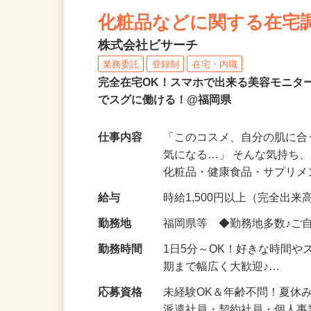
NEW
化粧品などに関する在宅
株式会社ビサーチ
業務委託
登録制
在宅・内職
完全在宅OK！スマホで出来る美容モニタ
でスグに働ける！@福岡県
仕事内容
「このコスメ、自分の肌に
気になる…」 そんな気持ち
化粧品・健康食品・サプリ
給与
時給1,500円以上（完全出来高
勤務地
福岡県等 ◆勤務地多数♪ご
勤務時間
1日5分～OK！好きな時間や
期まで幅広く大歓迎♪…