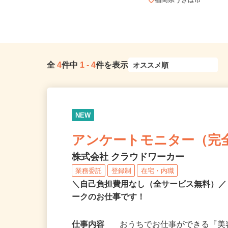
福岡県北九州市門司区新門司北2-10-
2、福岡県北九州市小倉南区...
福岡県うきは市
全
4
件中
1
-
4
件を表示
NEW
アンケートモニター（完
株式会社 クラウドワーカー
業務委託
登録制
在宅・内職
＼自己負担費用なし（全サービス無料）
ークのお仕事です！