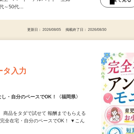
みの1回きり・単発も大歓迎！ ★会社員・
事業主・パート・アルバイト・主婦
後で見
代～50代…
更新日： 2026/08/05 掲載終了日： 2026/08/30
ータ入力
なし・自分のペースでOK！〈福岡県〉
、商品をタダで試せて 報酬までもらえる