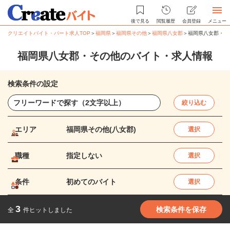
後で見る
閲覧履歴
会員登録
メニュー
クリエイトバイト・パート求人TOP
＞
福岡県
＞
福岡県その他
＞
福岡県八女郡
＞
福岡県八女郡・そ
福岡県八女郡・その他のバイト・求人情報
検索条件の設定
絞り込む
エリア
福岡県その他(八女郡)
選択
職種
指定しない
選択
条件
初めてのバイト
選択
3
検索条件を保存
全
件ヒットしました