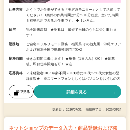
仕事内容
おうちでお仕事ができる『美容系モニター』として活躍して
ください！ 1案件の作業時間は5分〜10分程度。空いた時間
を有効活用できるお仕事です。 ◆【いろん…
給与
完全出来高制 ★謝礼は、最短で当日のうちに受け取れま
す！
勤務地
ご自宅※フルリモート勤務 福岡県 その他九州・沖縄エリア
および日本全国で勤務可能(在宅OK)
勤務時間
好きな時間に働けます！ ★単発（1日のみ）OK！ ★応募
後、即お仕事開始も可！ ★在…
応募資格
＜未経験者OK／年齢不問＞⇒★特に20代〜50代の女性の登
録多数★ ※スマートフォンもしくはパソコンをお持ちの方
詳細を見る
後で見る
更新日： 2026/07/31 掲載終了日： 2026/08/24
ネットショップのデータ入力・商品登録および発