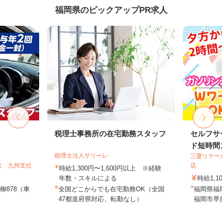
福岡県のピックアップPR求人
税理士事務所の在宅勤務スタッフ
セルフサ
ド短時間ス
税理士法人サリーレ
三愛リテー
社 九州支社
店
時給1,300円〜1,600円以上 ※経験
年数・スキルによる
時給1,1
柳878（車
全国どこからでも在宅勤務OK（全国
福岡県福
47都道府県対応、転勤なし）
福岡市早