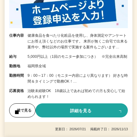
仕事内容
健康食品を食べたり化粧品を使用し、身体測定やアンケート
にお答え頂くなどのお仕事です。 来所が無くご自宅で出来る
案件や、弊社以外の場所で実施する案件もございます…
給与
5,000円以上（1回のモニター参加につき） ※完全出来高制
勤務地
福岡県全域
勤務時間
9：00～17：00（モニター内容により異なります） 好きな時
間＆タイミングで勤務OK！…
応募資格
治験未経験OK 18歳以上であれば初めての方も安心して始
められます！
詳細を見る
後で見る
更新日： 2026/07/21 掲載終了日： 2026/11/13