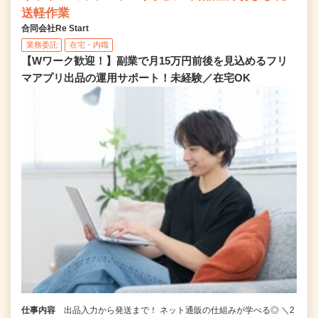
送軽作業
合同会社Re Start
業務委託
在宅・内職
【Wワーク歓迎！】副業で月15万円前後を見込めるフリ
マアプリ出品の運用サポート！未経験／在宅OK
仕事内容
出品入力から発送まで！ ネット通販の仕組みが学べる◎ ＼2