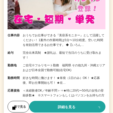
仕事内容
おうちでお仕事ができる『美容系モニター』として活躍して
ください！ 1案件の作業時間は5分〜10分程度。空いた時間
を有効活用できるお仕事です。 ◆【いろん…
給与
完全出来高制 ★謝礼は、最短で当日のうちに受け取れま
す！
勤務地
ご自宅※フルリモート勤務 福岡県 その他九州・沖縄エリア
および日本全国で勤務可能(在宅OK)
勤務時間
好きな時間に働けます！ ★単発（1日のみ）OK！ ★応募
後、即お仕事開始も可！ ★在…
応募資格
＜未経験者OK／年齢不問＞⇒★特に20代〜50代の女性の登
録多数★ ※スマートフォンもしくはパソコンをお持ちの方
詳細を見る
後で見る