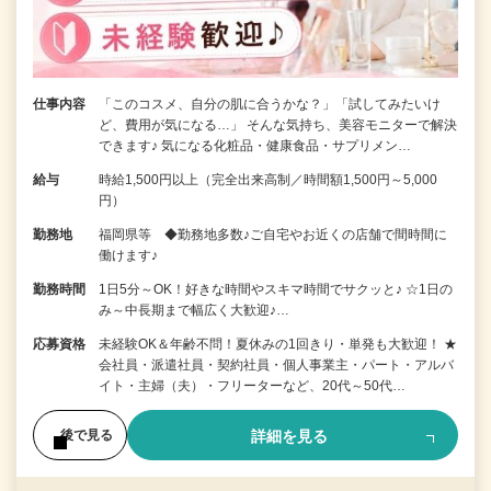
仕事内容
「このコスメ、自分の肌に合うかな？」「試してみたいけ
ど、費用が気になる…」 そんな気持ち、美容モニターで解決
できます♪ 気になる化粧品・健康食品・サプリメン…
給与
時給1,500円以上（完全出来高制／時間額1,500円～5,000
円）
勤務地
福岡県等 ◆勤務地多数♪ご自宅やお近くの店舗で間時間に
働けます♪
勤務時間
1日5分～OK！好きな時間やスキマ時間でサクッと♪ ☆1日の
み～中長期まで幅広く大歓迎♪…
応募資格
未経験OK＆年齢不問！夏休みの1回きり・単発も大歓迎！ ★
会社員・派遣社員・契約社員・個人事業主・パート・アルバ
イト・主婦（夫）・フリーターなど、20代～50代…
詳細を見る
後で見る