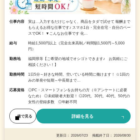
仕事内容
実は…入力するだけじゃなく、商品をタダで試せて 報酬まで
もらえるお得な仕事です♪ スマホ1台・完全在宅・自分のペー
スでOK！ ▼こんなお仕事です 化…
給与
時給1,500円以上（完全出来高制／時間額1,500円～5,000
円）
勤務地
福岡県等【ご希望の地域でオシゴトできます♪ お気軽にご
相談ください！】
勤務時間
1日5分～好きな時間、空いている時間に働けます！ ☆1回の
みの単発や短期～中長期まで…
応募資格
◎PC・スマートフォンをお持ちの方（※アンケートに必要
なため） ◎未経験者大歓迎！ ◎20代、30代、40代、50代の
女性の登録多数 ◎年齢不問
詳細を見る
後で見る
更新日： 2026/07/23 掲載終了日： 2026/08/30