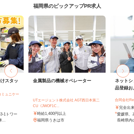
福岡県のピックアップPR求人
分けスタッ
金属製品の機械オペレーター
ネットシ
品登録およ
コミュニケー
合同会社Re S
UTエージェント株式会社 AGT西日本第二
CU《JWOF1C...
完全出
時給1,400円以上
3-1トワー
愛媛県、
..
福岡県うきは市
長崎県内