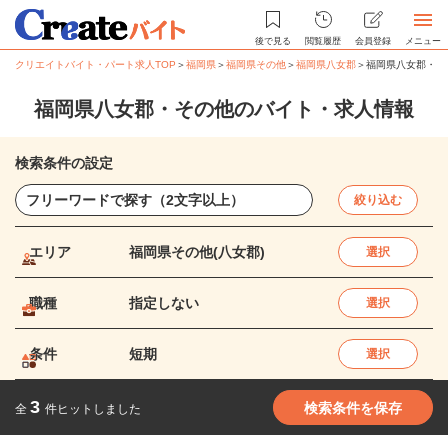
後で見る
閲覧履歴
会員登録
メニュー
クリエイトバイト・パート求人TOP
＞
福岡県
＞
福岡県その他
＞
福岡県八女郡
＞
福岡県八女郡・そ
福岡県八女郡・その他のバイト・求人情報
検索条件の設定
絞り込む
エリア
福岡県その他(八女郡)
選択
職種
指定しない
選択
条件
短期
選択
3
検索条件を保存
全
件ヒットしました