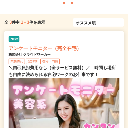
3
1
-
3
全
件中
件を表示
NEW
アンケートモニター（完全在宅）
株式会社 クラウドワーカー
業務委託
登録制
在宅・内職
＼自己負担費用なし（全サービス無料）／ 時間も場所
も自由に決められる在宅ワークのお仕事です！