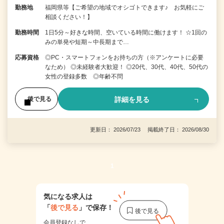
勤務地
福岡県等【ご希望の地域でオシゴトできます♪ お気軽にご
相談ください！】
勤務時間
1日5分～好きな時間、空いている時間に働けます！ ☆1回の
みの単発や短期～中長期まで…
応募資格
◎PC・スマートフォンをお持ちの方（※アンケートに必要
なため） ◎未経験者大歓迎！ ◎20代、30代、40代、50代の
女性の登録多数 ◎年齢不問
詳細を見る
後で見る
更新日： 2026/07/23 掲載終了日： 2026/08/30
1
気になる求人は
「
後で見る
」で保存！
会員登録なしで、