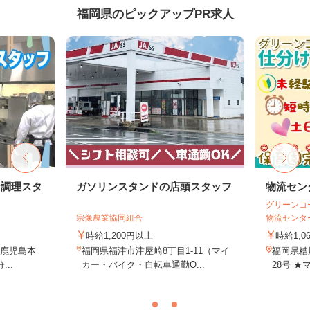
福岡県のピックアップPR求人
ン調理スタ
ガソリンスタンドの店頭スタッフ
物流セン
グリーンコ
宗像農業協同組合
物流センタ
時給1,200円以上
時給1,0
（鹿児島本
福岡県福津市津屋崎8丁目1-11（マイ
福岡県糟
..
カー・バイク・自転車通勤O...
28号 ★