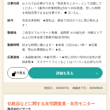
仕事内容
おうちでお仕事ができる『美容系モニター』として活躍して
ください！ 1案件の作業時間は5分〜10分程度。空いた時間
を有効活用できるお仕事です。 ◆【いろん…
給与
完全出来高制 ★謝礼は、最短で当日のうちに受け取れま
す！
勤務地
ご自宅※フルリモート勤務 福岡県 その他九州・沖縄エリア
および日本全国で勤務可能(在宅OK)
勤務時間
好きな時間に働けます！ ★単発（1日のみ）OK！ ★応募
後、即お仕事開始も可！ ★在…
応募資格
＜未経験者OK／年齢不問＞⇒★特に20代〜50代の女性の登
録多数★ ※スマートフォンもしくはパソコンをお持ちの方
詳細を見る
後で見る
更新日： 2026/07/31 掲載終了日： 2026/08/24
化粧品などに関する在宅調査員・在宅モニター
株式会社ビサーチ