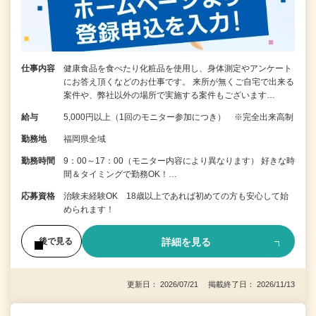
仕事内容
健康食品を食べたり化粧品を使用し、身体測定やアンケート
にお答え頂くなどのお仕事です。 来所が無くご自宅で出来る
案件や、弊社以外の場所で実施する案件もございます…
給与
5,000円以上（1回のモニター参加につき） ※完全出来高制
勤務地
福岡県全域
勤務時間
9：00～17：00（モニター内容により異なります） 好きな時
間＆タイミングで勤務OK！…
応募資格
治験未経験OK 18歳以上であれば初めての方も安心して始
められます！
詳細を見る
後で見る
更新日： 2026/07/21 掲載終了日： 2026/11/13