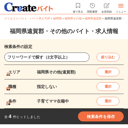
後で見る
閲覧履歴
会員登録
メニュー
クリエイトバイト・パート求人TOP
＞
福岡県
＞
福岡県その他
＞
福岡県遠賀郡
＞
福岡県遠賀郡・そ
福岡県遠賀郡・その他のバイト・求人情報
検索条件の設定
絞り込む
エリア
福岡県その他(遠賀郡)
選択
職種
指定しない
選択
条件
子育てママ在籍中
選択
4
検索条件を保存
全
件ヒットしました