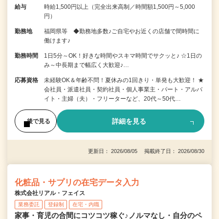
給与
時給1,500円以上（完全出来高制／時間額1,500円～5,000
円）
勤務地
福岡県等 ◆勤務地多数♪ご自宅やお近くの店舗で間時間に
働けます♪
勤務時間
1日5分～OK！好きな時間やスキマ時間でサクッと♪ ☆1日の
み～中長期まで幅広く大歓迎♪…
応募資格
未経験OK＆年齢不問！夏休みの1回きり・単発も大歓迎！ ★
会社員・派遣社員・契約社員・個人事業主・パート・アルバ
イト・主婦（夫）・フリーターなど、20代～50代…
詳細を見る
後で見る
更新日： 2026/08/05 掲載終了日： 2026/08/30
化粧品・サプリの在宅データ入力
株式会社リアル・フェイス
業務委託
登録制
在宅・内職
家事・育児の合間にコツコツ稼ぐ♪ノルマなし・自分のペ