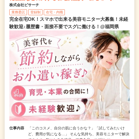
株式会社ビサーチ
業務委託
登録制
在宅・内職
完全在宅OK！スマホで出来る美容モニター大募集！未経
験歓迎♪履歴書・面接不要でスグに働ける！@福岡県
仕事内容
「このコスメ、自分の肌に合うかな？」「試してみたいけ
ど、費用が気になる…」 そんな気持ち、美容モニターで解決