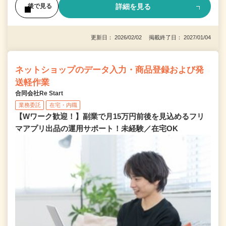
詳細を見る
後で見る
更新日： 2026/02/02 掲載終了日： 2027/01/04
ネットショップのデータ入力・商品登録および発
送軽作業
合同会社Re Start
業務委託
在宅・内職
【Wワーク歓迎！】副業で月15万円前後を見込めるフリ
マアプリ出品の運用サポート！未経験／在宅OK