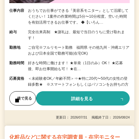
仕事内容
おうちでお仕事ができる『美容系モニター』として活躍して
ください！ 1案件の作業時間は5分〜10分程度。空いた時間
を有効活用できるお仕事です。 ◆【いろん…
給与
完全出来高制 ★謝礼は、最短で当日のうちに受け取れま
す！
勤務地
ご自宅※フルリモート勤務 福岡県 その他九州・沖縄エリア
および日本全国で勤務可能(在宅OK)
勤務時間
好きな時間に働けます！ ★単発（1日のみ）OK！ ★応募
後、即お仕事開始も可！ ★在…
応募資格
＜未経験者OK／年齢不問＞⇒★特に20代〜50代の女性の登
録多数★ ※スマートフォンもしくはパソコンをお持ちの方
詳細を見る
後で見る
更新日： 2026/07/31 掲載終了日： 2026/08/24
化粧品などに関する在宅調査員・在宅モニター