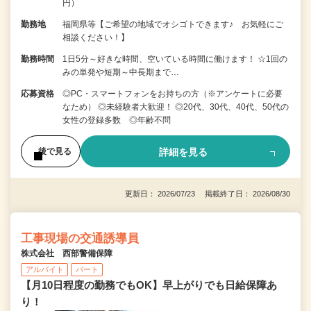
円）
勤務地
福岡県等【ご希望の地域でオシゴトできます♪ お気軽にご
相談ください！】
勤務時間
1日5分～好きな時間、空いている時間に働けます！ ☆1回の
みの単発や短期～中長期まで…
応募資格
◎PC・スマートフォンをお持ちの方（※アンケートに必要
なため） ◎未経験者大歓迎！ ◎20代、30代、40代、50代の
女性の登録多数 ◎年齢不問
詳細を見る
後で見る
更新日： 2026/07/23 掲載終了日： 2026/08/30
工事現場の交通誘導員
株式会社 西部警備保障
アルバイト
パート
【月10日程度の勤務でもOK】早上がりでも日給保障あ
り！