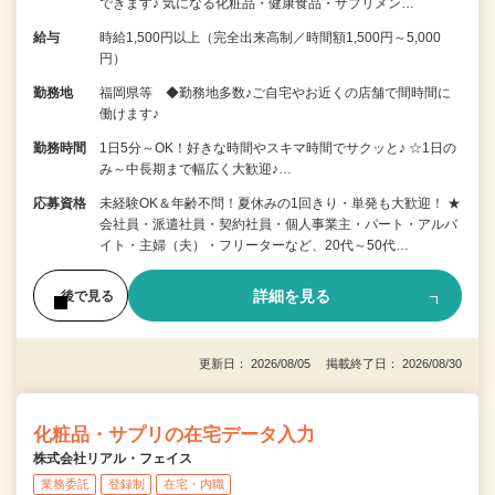
できます♪ 気になる化粧品・健康食品・サプリメン…
給与
時給1,500円以上（完全出来高制／時間額1,500円～5,000
円）
勤務地
福岡県等 ◆勤務地多数♪ご自宅やお近くの店舗で間時間に
働けます♪
勤務時間
1日5分～OK！好きな時間やスキマ時間でサクッと♪ ☆1日の
み～中長期まで幅広く大歓迎♪…
応募資格
未経験OK＆年齢不問！夏休みの1回きり・単発も大歓迎！ ★
会社員・派遣社員・契約社員・個人事業主・パート・アルバ
イト・主婦（夫）・フリーターなど、20代～50代…
詳細を見る
後で見る
更新日： 2026/08/05 掲載終了日： 2026/08/30
化粧品・サプリの在宅データ入力
株式会社リアル・フェイス
業務委託
登録制
在宅・内職