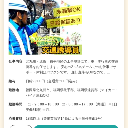
仕事内容
北九州・遠賀・鞍手地区の工事現場にて、車・歩行者の交通
誘導をお任せします。 安心の2～3名チームでのお仕事でサ
ポート体制はバツグンです。 直行直帰もOKなので、…
給与
日給9,300円（交通費 500円込み）
勤務地
福岡県北九州市、福岡県鞍手郡、福岡県遠賀郡（マイカー・
バイク通勤OK）
勤務時間
（1）9：00～18：00 （2）8：00～17：00 【共通】 ※1日
実働8時間 ※月…
応募資格
18歳以上（警備業法第14条による※例外事由2号）