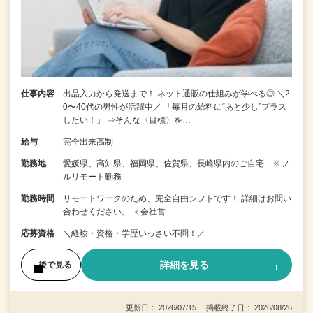
仕事内容
出品入力から発送まで！ ネット通販の仕組みが学べる◎ ＼2
0〜40代の男性が活躍中／ 「毎月の給料に“あと少し”プラス
したい！」 ⇒そんな〈目標〉を…
給与
完全出来高制
勤務地
愛媛県、高知県、福岡県、佐賀県、長崎県内のご自宅 ※フ
ルリモート勤務
勤務時間
リモートワークのため、完全自由シフトです！ 詳細はお問い
合わせください。 ＜会社営…
応募資格
＼経験・資格・学歴いっさい不問！／
詳細を見る
後で見る
更新日： 2026/07/15 掲載終了日： 2026/08/26