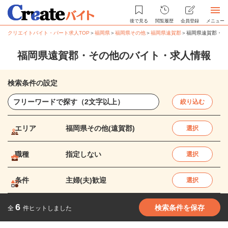
後で見る
閲覧履歴
会員登録
メニュー
クリエイトバイト・パート求人TOP
＞
福岡県
＞
福岡県その他
＞
福岡県遠賀郡
＞
福岡県遠賀郡・そ
福岡県遠賀郡・その他のバイト・求人情報
検索条件の設定
絞り込む
エリア
福岡県その他(遠賀郡)
選択
職種
指定しない
選択
条件
主婦(夫)歓迎
選択
6
検索条件を保存
全
件ヒットしました