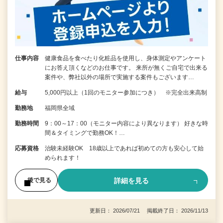
仕事内容
健康食品を食べたり化粧品を使用し、身体測定やアンケート
にお答え頂くなどのお仕事です。 来所が無くご自宅で出来る
案件や、弊社以外の場所で実施する案件もございます…
給与
5,000円以上（1回のモニター参加につき） ※完全出来高制
勤務地
福岡県全域
勤務時間
9：00～17：00（モニター内容により異なります） 好きな時
間＆タイミングで勤務OK！…
応募資格
治験未経験OK 18歳以上であれば初めての方も安心して始
められます！
詳細を見る
後で見る
更新日： 2026/07/21 掲載終了日： 2026/11/13