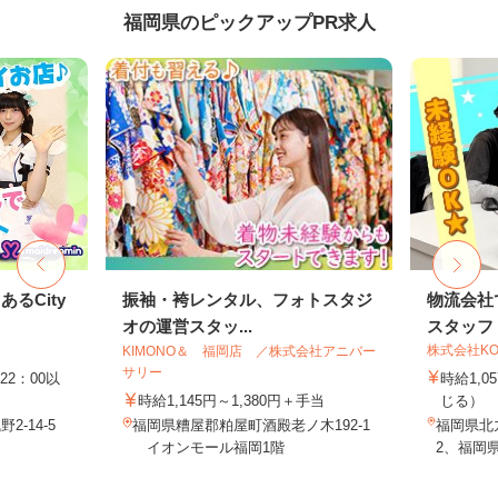
福岡県のピックアップPR求人
るCity
振袖・袴レンタル、フォトスタジ
物流会社
オの運営スタッ...
スタッフ
株式会社KO
KIMONO＆ 福岡店 ／株式会社アニバー
サリー
22：00以
時給1,
時給1,145円～1,380円＋手当
じる）
-14-5
福岡県糟屋郡粕屋町酒殿老ノ木192-1
福岡県北九
イオンモール福岡1階
2、福岡県