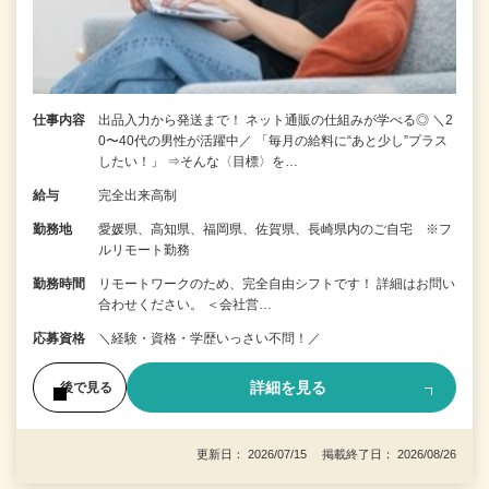
仕事内容
出品入力から発送まで！ ネット通販の仕組みが学べる◎ ＼2
0〜40代の男性が活躍中／ 「毎月の給料に“あと少し”プラス
したい！」 ⇒そんな〈目標〉を…
給与
完全出来高制
勤務地
愛媛県、高知県、福岡県、佐賀県、長崎県内のご自宅 ※フ
ルリモート勤務
勤務時間
リモートワークのため、完全自由シフトです！ 詳細はお問い
合わせください。 ＜会社営…
応募資格
＼経験・資格・学歴いっさい不問！／
詳細を見る
後で見る
更新日： 2026/07/15 掲載終了日： 2026/08/26