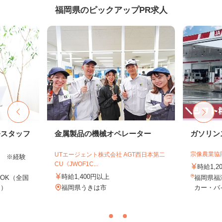
福岡県のピックアップPR求人
務スタッフ
金属製品の機械オペレーター
ガソリン
宗像農業協
UTエージェント株式会社 AGT西日本第二
以上 ※経験
CU《JWOF1C...
時給1,2
時給1,400円以上
OK（全国
福岡県福
し）
福岡県うきは市
カー・バイ