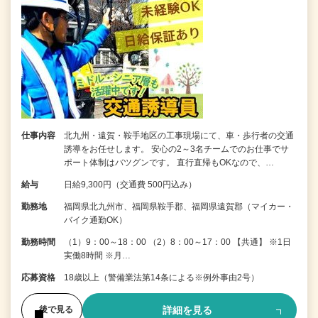
仕事内容
北九州・遠賀・鞍手地区の工事現場にて、車・歩行者の交通
誘導をお任せします。 安心の2～3名チームでのお仕事でサ
ポート体制はバツグンです。 直行直帰もOKなので、…
給与
日給9,300円（交通費 500円込み）
勤務地
福岡県北九州市、福岡県鞍手郡、福岡県遠賀郡（マイカー・
バイク通勤OK）
勤務時間
（1）9：00～18：00 （2）8：00～17：00 【共通】 ※1日
実働8時間 ※月…
応募資格
18歳以上（警備業法第14条による※例外事由2号）
詳細を見る
後で見る