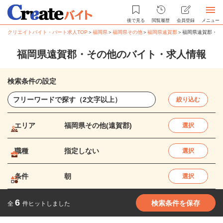
後で見る
閲覧履歴
会員登録
メニュー
クリエイトバイト・パート求人TOP
＞
福岡県
＞
福岡県その他
＞
福岡県遠賀郡
＞
福岡県遠賀郡・そ
福岡県遠賀郡・その他のバイト・求人情報
検索条件の設定
絞り込む
エリア
福岡県その他(遠賀郡)
選択
職種
指定しない
選択
条件
朝
選択
6
検索条件を保存
全
件ヒットしました