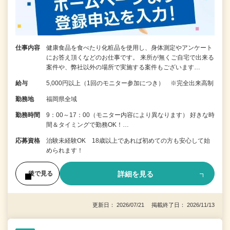
仕事内容
健康食品を食べたり化粧品を使用し、身体測定やアンケート
にお答え頂くなどのお仕事です。 来所が無くご自宅で出来る
案件や、弊社以外の場所で実施する案件もございます…
給与
5,000円以上（1回のモニター参加につき） ※完全出来高制
勤務地
福岡県全域
勤務時間
9：00～17：00（モニター内容により異なります） 好きな時
間＆タイミングで勤務OK！…
応募資格
治験未経験OK 18歳以上であれば初めての方も安心して始
められます！
詳細を見る
後で見る
更新日： 2026/07/21 掲載終了日： 2026/11/13