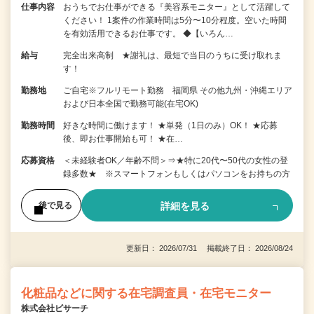
仕事内容
おうちでお仕事ができる『美容系モニター』として活躍して
ください！ 1案件の作業時間は5分〜10分程度。空いた時間
を有効活用できるお仕事です。 ◆【いろん…
給与
完全出来高制 ★謝礼は、最短で当日のうちに受け取れま
す！
勤務地
ご自宅※フルリモート勤務 福岡県 その他九州・沖縄エリア
および日本全国で勤務可能(在宅OK)
勤務時間
好きな時間に働けます！ ★単発（1日のみ）OK！ ★応募
後、即お仕事開始も可！ ★在…
応募資格
＜未経験者OK／年齢不問＞⇒★特に20代〜50代の女性の登
録多数★ ※スマートフォンもしくはパソコンをお持ちの方
詳細を見る
後で見る
更新日： 2026/07/31 掲載終了日： 2026/08/24
化粧品などに関する在宅調査員・在宅モニター
株式会社ビサーチ