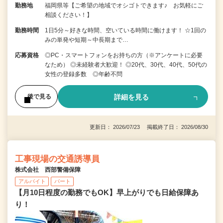
勤務地
福岡県等【ご希望の地域でオシゴトできます♪ お気軽にご
相談ください！】
勤務時間
1日5分～好きな時間、空いている時間に働けます！ ☆1回の
みの単発や短期～中長期まで…
応募資格
◎PC・スマートフォンをお持ちの方（※アンケートに必要
なため） ◎未経験者大歓迎！ ◎20代、30代、40代、50代の
女性の登録多数 ◎年齢不問
詳細を見る
後で見る
更新日： 2026/07/23 掲載終了日： 2026/08/30
工事現場の交通誘導員
株式会社 西部警備保障
アルバイト
パート
【月10日程度の勤務でもOK】早上がりでも日給保障あ
り！