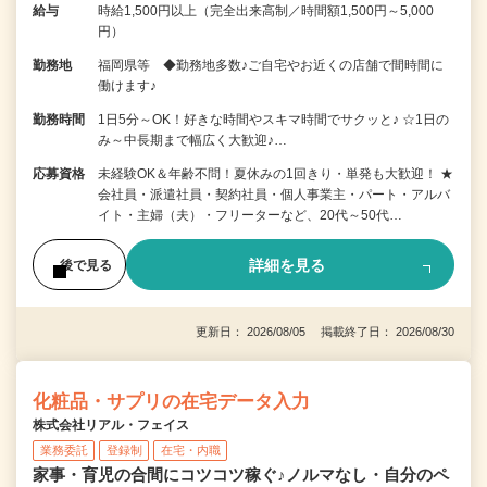
給与
時給1,500円以上（完全出来高制／時間額1,500円～5,000
円）
勤務地
福岡県等 ◆勤務地多数♪ご自宅やお近くの店舗で間時間に
働けます♪
勤務時間
1日5分～OK！好きな時間やスキマ時間でサクッと♪ ☆1日の
み～中長期まで幅広く大歓迎♪…
応募資格
未経験OK＆年齢不問！夏休みの1回きり・単発も大歓迎！ ★
会社員・派遣社員・契約社員・個人事業主・パート・アルバ
イト・主婦（夫）・フリーターなど、20代～50代…
詳細を見る
後で見る
更新日： 2026/08/05 掲載終了日： 2026/08/30
化粧品・サプリの在宅データ入力
株式会社リアル・フェイス
業務委託
登録制
在宅・内職
家事・育児の合間にコツコツ稼ぐ♪ノルマなし・自分のペ