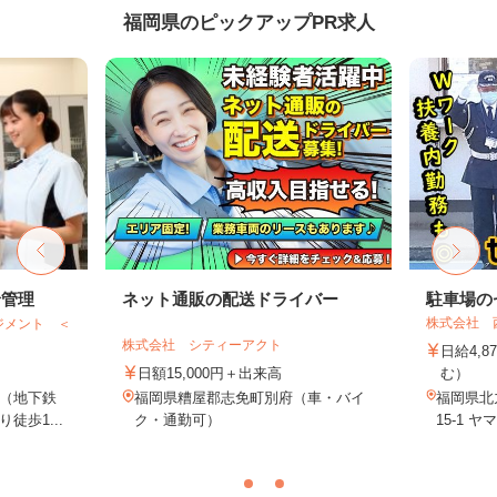
福岡県のピックアップPR求人
給管理
ネット通販の配送ドライバー
駐車場の
株式会社 
ジメント ＜
株式会社 シティーアクト
日給4,8
日額15,000円＋出来高
む）
（地下鉄
福岡県糟屋郡志免町別府（車・バイ
福岡県北
徒歩1...
ク・通勤可）
15-1 ヤ