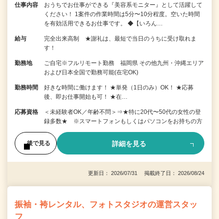
仕事内容
おうちでお仕事ができる『美容系モニター』として活躍して
ください！ 1案件の作業時間は5分〜10分程度。空いた時間
を有効活用できるお仕事です。 ◆【いろん…
給与
完全出来高制 ★謝礼は、最短で当日のうちに受け取れま
す！
勤務地
ご自宅※フルリモート勤務 福岡県 その他九州・沖縄エリア
および日本全国で勤務可能(在宅OK)
勤務時間
好きな時間に働けます！ ★単発（1日のみ）OK！ ★応募
後、即お仕事開始も可！ ★在…
応募資格
＜未経験者OK／年齢不問＞⇒★特に20代〜50代の女性の登
録多数★ ※スマートフォンもしくはパソコンをお持ちの方
詳細を見る
後で見る
更新日： 2026/07/31 掲載終了日： 2026/08/24
振袖・袴レンタル、フォトスタジオの運営スタッ
フ