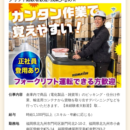
仕事内容
倉庫内で商品（電化製品・雑貨等）のピッキング・仕分け作
業、輸送用コンテナから貨物を取り出すデバンニングなどを
行っていただきます。 【未経験者大歓迎】 取…
給与
時給1,100円以上（スキル・年齢に応じる）
勤務地
福岡県北九州市門司区新門司北2-10-2、福岡県北九州市小倉
南区曽根北町5-14、福岡県糟屋郡宇美町井野293-2