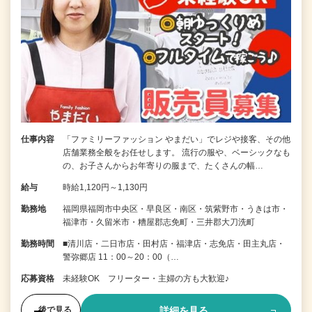
仕事内容
「ファミリーファッション やまだい」でレジや接客、その他
店舗業務全般をお任せします。 流行の服や、ベーシックなも
の、お子さんからお年寄りの服まで、たくさんの幅…
給与
時給1,120円～1,130円
勤務地
福岡県福岡市中央区・早良区・南区・筑紫野市・うきは市・
福津市・久留米市・糟屋郡志免町・三井郡大刀洗町
勤務時間
■清川店・二日市店・田村店・福津店・志免店・田主丸店・
警弥郷店 11：00～20：00（…
応募資格
未経験OK フリーター・主婦の方も大歓迎♪
詳細を見る
後で見る