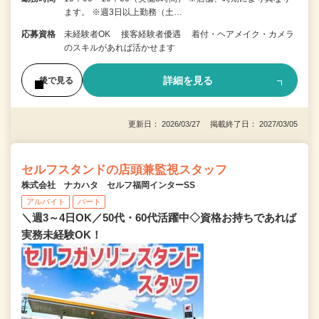
ます。 ※週3日以上勤務（土…
応募資格
未経験者OK 接客経験者優遇 着付・ヘアメイク・カメラ
のスキルがあれば活かせます
詳細を見る
後で見る
更新日： 2026/03/27 掲載終了日： 2027/03/05
セルフスタンドの店頭兼監視スタッフ
株式会社 ナカハタ セルフ福岡インターSS
アルバイト
パート
＼週3～4日OK／50代・60代活躍中◇資格お持ちであれば
実務未経験OK！