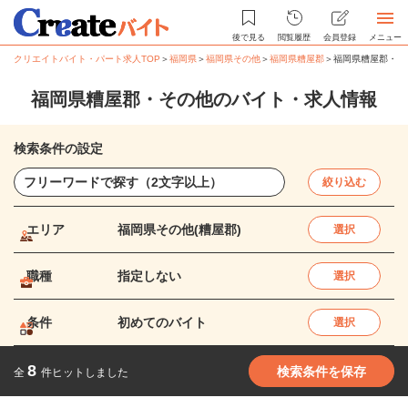
後で見る
閲覧履歴
会員登録
メニュー
クリエイトバイト・パート求人TOP
＞
福岡県
＞
福岡県その他
＞
福岡県糟屋郡
＞
福岡県糟屋郡・そ
福岡県糟屋郡・その他のバイト・求人情報
検索条件の設定
絞り込む
エリア
福岡県その他(糟屋郡)
選択
職種
指定しない
選択
条件
初めてのバイト
選択
8
検索条件を保存
全
件ヒットしました