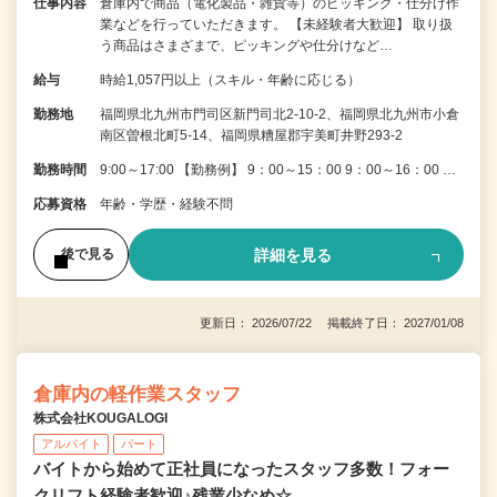
仕事内容
倉庫内で商品（電化製品・雑貨等）のピッキング・仕分け作
業などを行っていただきます。 【未経験者大歓迎】 取り扱
う商品はさまざまで、ピッキングや仕分けなど…
給与
時給1,057円以上（スキル・年齢に応じる）
勤務地
福岡県北九州市門司区新門司北2-10-2、福岡県北九州市小倉
南区曽根北町5-14、福岡県糟屋郡宇美町井野293-2
勤務時間
9:00～17:00 【勤務例】 9：00～15：00 9：00～16：00 …
応募資格
年齢・学歴・経験不問
詳細を見る
後で見る
更新日： 2026/07/22 掲載終了日： 2027/01/08
倉庫内の軽作業スタッフ
株式会社KOUGALOGI
アルバイト
パート
バイトから始めて正社員になったスタッフ多数！フォー
クリフト経験者歓迎♪残業少なめ☆