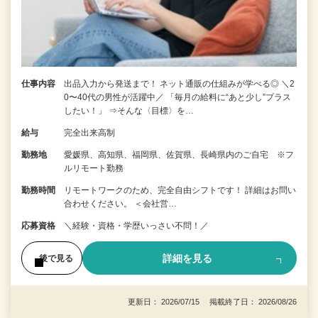
仕事内容
出品入力から発送まで！ ネット通販の仕組みが学べる◎ ＼2
0〜40代の男性が活躍中／ 「毎月の給料に“あと少し”プラス
したい！」 ⇒そんな〈目標〉を…
給与
完全出来高制
勤務地
愛媛県、高知県、福岡県、佐賀県、長崎県内のご自宅 ※フ
ルリモート勤務
勤務時間
リモートワークのため、完全自由シフトです！ 詳細はお問い
合わせください。 ＜会社営…
応募資格
＼経験・資格・学歴いっさい不問！／
詳細を見る
後で見る
更新日： 2026/07/15 掲載終了日： 2026/08/26