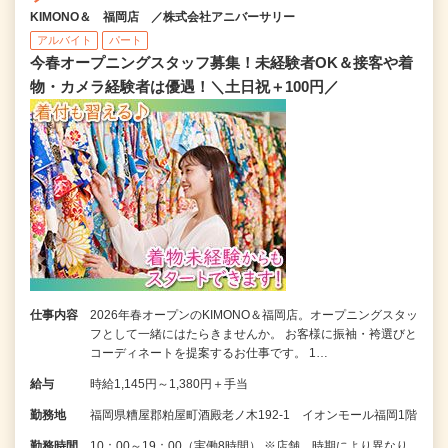
KIMONO＆ 福岡店 ／株式会社アニバーサリー
アルバイト
パート
今春オープニングスタッフ募集！未経験者OK＆接客や着
物・カメラ経験者は優遇！＼土日祝＋100円／
仕事内容
2026年春オープンのKIMONO＆福岡店。オープニングスタッ
フとして一緒にはたらきませんか。 お客様に振袖・袴選びと
コーディネートを提案するお仕事です。 1…
給与
時給1,145円～1,380円＋手当
勤務地
福岡県糟屋郡粕屋町酒殿老ノ木192-1 イオンモール福岡1階
勤務時間
10：00～19：00（実働8時間） ※店舗、時期により異なり