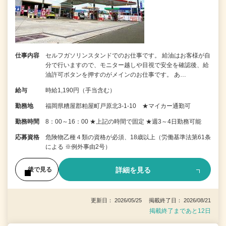
仕事内容
セルフガソリンスタンドでのお仕事です。 給油はお客様が自
分で行いますので、モニター越しや目視で安全を確認後、給
油許可ボタンを押すのがメインのお仕事です。 あ…
給与
時給1,190円（手当含む）
勤務地
福岡県糟屋郡粕屋町戸原北3-1-10 ★マイカー通勤可
勤務時間
8：00～16：00 ★上記の時間で固定 ★週3～4日勤務可能
応募資格
危険物乙種４類の資格が必須、18歳以上（労働基準法第61条
による ※例外事由2号）
詳細を見る
後で見る
更新日： 2026/05/25 掲載終了日： 2026/08/21
掲載終了まであと12日