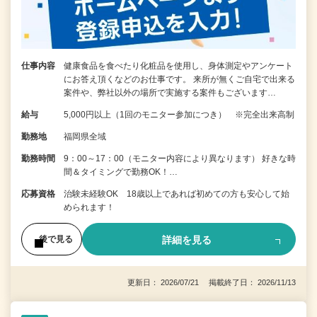
仕事内容
健康食品を食べたり化粧品を使用し、身体測定やアンケート
にお答え頂くなどのお仕事です。 来所が無くご自宅で出来る
案件や、弊社以外の場所で実施する案件もございます…
給与
5,000円以上（1回のモニター参加につき） ※完全出来高制
勤務地
福岡県全域
勤務時間
9：00～17：00（モニター内容により異なります） 好きな時
間＆タイミングで勤務OK！…
応募資格
治験未経験OK 18歳以上であれば初めての方も安心して始
められます！
詳細を見る
後で見る
更新日： 2026/07/21 掲載終了日： 2026/11/13