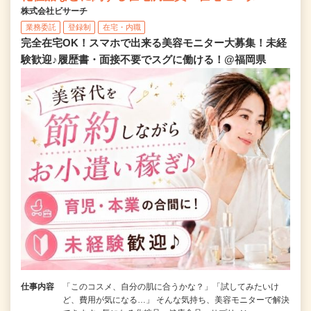
株式会社ビサーチ
業務委託
登録制
在宅・内職
完全在宅OK！スマホで出来る美容モニター大募集！未経
験歓迎♪履歴書・面接不要でスグに働ける！@福岡県
仕事内容
「このコスメ、自分の肌に合うかな？」「試してみたいけ
ど、費用が気になる…」 そんな気持ち、美容モニターで解決