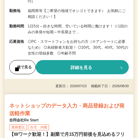
円）
勤務地
福岡県等【ご希望の地域でオシゴトできます♪ お気軽にご
相談ください！】
勤務時間
1日5分～好きな時間、空いている時間に働けます！ ☆1回の
みの単発や短期～中長期まで…
応募資格
◎PC・スマートフォンをお持ちの方（※アンケートに必要
なため） ◎未経験者大歓迎！ ◎20代、30代、40代、50代の
女性の登録多数 ◎年齢不問
詳細を見る
後で見る
更新日： 2026/07/23 掲載終了日： 2026/08/30
ネットショップのデータ入力・商品登録および発
送軽作業
合同会社Re Start
業務委託
在宅・内職
【Wワーク歓迎！】副業で月15万円前後を見込めるフリ