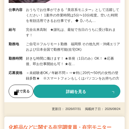
仕事内容
おうちでお仕事ができる『美容系モニター』として活躍して
ください！ 1案件の作業時間は5分〜10分程度。空いた時間
を有効活用できるお仕事です。 ◆【いろん…
給与
完全出来高制 ★謝礼は、最短で当日のうちに受け取れま
す！
勤務地
ご自宅※フルリモート勤務 福岡県 その他九州・沖縄エリア
および日本全国で勤務可能(在宅OK)
勤務時間
好きな時間に働けます！ ★単発（1日のみ）OK！ ★応募
後、即お仕事開始も可！ ★在…
応募資格
＜未経験者OK／年齢不問＞⇒★特に20代〜50代の女性の登
録多数★ ※スマートフォンもしくはパソコンをお持ちの方
詳細を見る
後で見る
更新日： 2026/07/31 掲載終了日： 2026/08/24
化粧品などに関する在宅調査員・在宅モニター