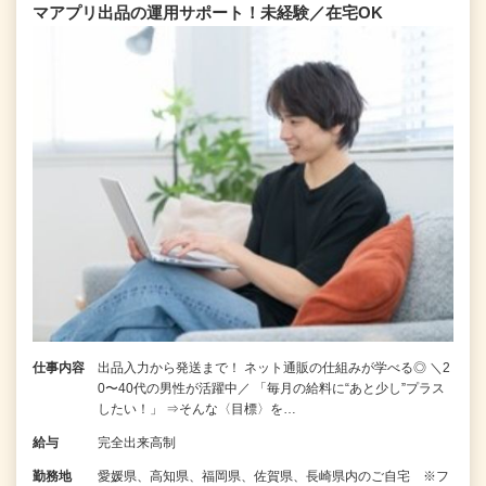
マアプリ出品の運用サポート！未経験／在宅OK
仕事内容
出品入力から発送まで！ ネット通販の仕組みが学べる◎ ＼2
0〜40代の男性が活躍中／ 「毎月の給料に“あと少し”プラス
したい！」 ⇒そんな〈目標〉を…
給与
完全出来高制
勤務地
愛媛県、高知県、福岡県、佐賀県、長崎県内のご自宅 ※フ