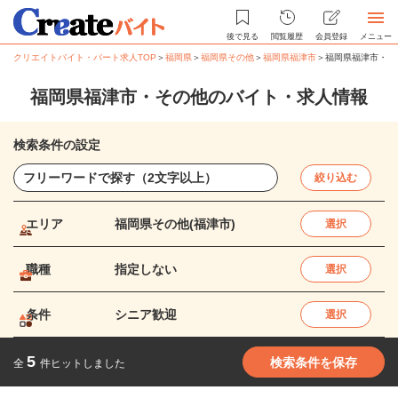
後で見る
閲覧履歴
会員登録
メニュー
クリエイトバイト・パート求人TOP
＞
福岡県
＞
福岡県その他
＞
福岡県福津市
＞
福岡県福津市・そ
福岡県福津市・その他のバイト・求人情報
検索条件の設定
絞り込む
エリア
福岡県その他(福津市)
選択
職種
指定しない
選択
条件
シニア歓迎
選択
5
検索条件を保存
全
件ヒットしました