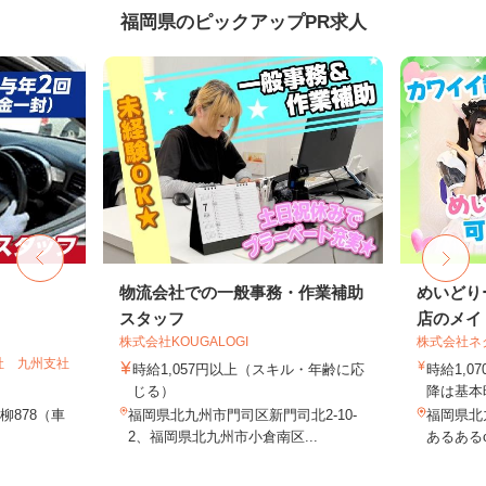
福岡県のピックアップPR求人
物流会社での一般事務・作業補助
めいどり
スタッフ
店のメイド
株式会社KOUGALOGI
株式会社ネ
社 九州支社
時給1,057円以上（スキル・年齢に応
時給1,07
じる）
降は基本時
柳878（車
福岡県北九州市門司区新門司北2-10-
福岡県北九
2、福岡県北九州市小倉南区...
あるあるci