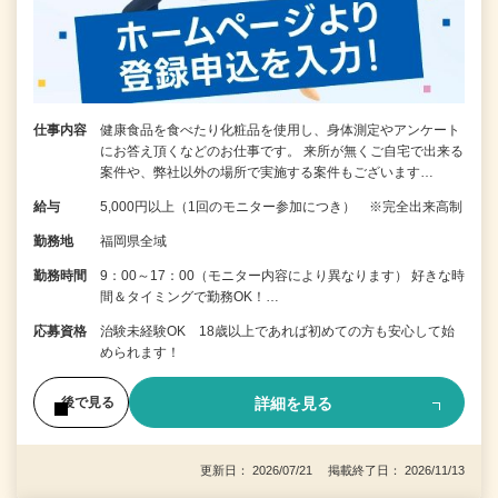
仕事内容
健康食品を食べたり化粧品を使用し、身体測定やアンケート
にお答え頂くなどのお仕事です。 来所が無くご自宅で出来る
案件や、弊社以外の場所で実施する案件もございます…
給与
5,000円以上（1回のモニター参加につき） ※完全出来高制
勤務地
福岡県全域
勤務時間
9：00～17：00（モニター内容により異なります） 好きな時
間＆タイミングで勤務OK！…
応募資格
治験未経験OK 18歳以上であれば初めての方も安心して始
められます！
詳細を見る
後で見る
更新日： 2026/07/21 掲載終了日： 2026/11/13