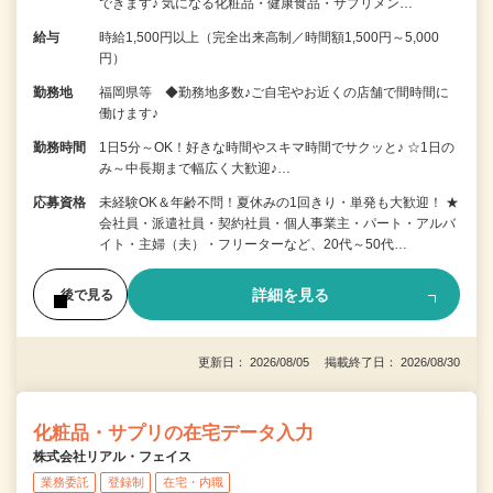
できます♪ 気になる化粧品・健康食品・サプリメン…
給与
時給1,500円以上（完全出来高制／時間額1,500円～5,000
円）
勤務地
福岡県等 ◆勤務地多数♪ご自宅やお近くの店舗で間時間に
働けます♪
勤務時間
1日5分～OK！好きな時間やスキマ時間でサクッと♪ ☆1日の
み～中長期まで幅広く大歓迎♪…
応募資格
未経験OK＆年齢不問！夏休みの1回きり・単発も大歓迎！ ★
会社員・派遣社員・契約社員・個人事業主・パート・アルバ
イト・主婦（夫）・フリーターなど、20代～50代…
詳細を見る
後で見る
更新日： 2026/08/05 掲載終了日： 2026/08/30
化粧品・サプリの在宅データ入力
株式会社リアル・フェイス
業務委託
登録制
在宅・内職