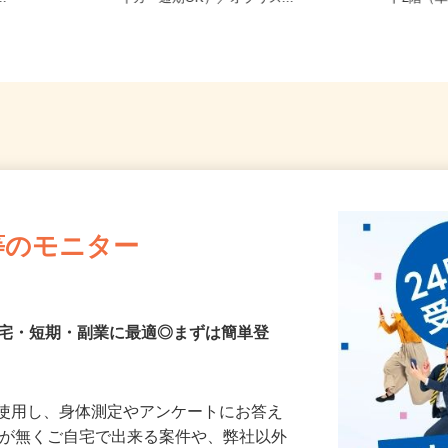
..
イカー通期OK）／オブリス...
ド2階（
等のモニター
在宅・短期・副業に最適◎まずは簡単登
を使用し、身体測定やアンケートにお答え