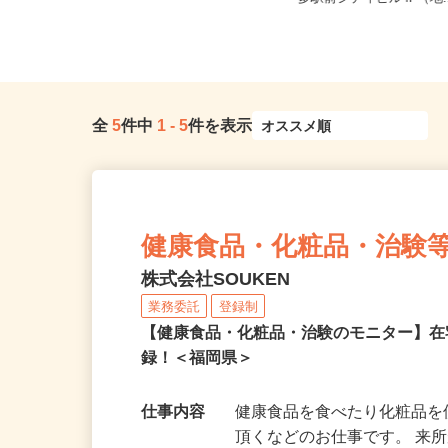
ド2階（車・バイク・自転車...
多駅前シティビル4F（地.
全
5
件中
1
-
5
件を表示
健康食品・化粧品・治験
株式会社SOUKEN
業務委託
登録制
【健康食品・化粧品・治験のモニター】
録！＜福岡県＞
仕事内容
健康食品を食べたり化粧品