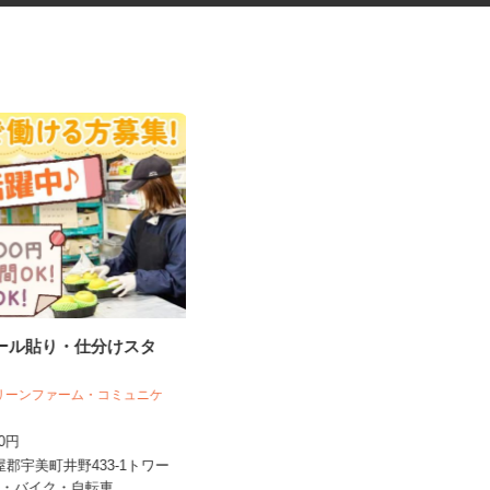
シール貼り・仕分けスタ
ゲームのテストプレイスタッフ
グリーンファーム・コミュニケ
ズ
株式会社デジタルハーツ 博多Lab.
200円
時給1,057円以上
粕屋郡宇美町井野433-1トワー
福岡県福岡市博多区博多駅前1-9-3 博