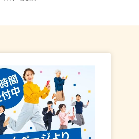
車・バイク・自転車...
多駅前シティビル4F（地...