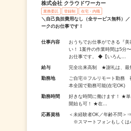
アンケートモニター（完
株式会社 クラウドワーカー
業務委託
登録制
在宅・内職
＼自己負担費用なし（全サービス無料）
ークのお仕事です！
仕事内容
おうちでお仕事ができる『
い！ 1案件の作業時間は5
お仕事です。 ◆【いろん…
給与
完全出来高制 ★謝礼は、
勤務地
ご自宅※フルリモート勤務 
本全国で勤務可能(在宅OK)
勤務時間
好きな時間に働けます！ ★
開始も可！ ★在…
応募資格
＜未経験者OK／年齢不問＞