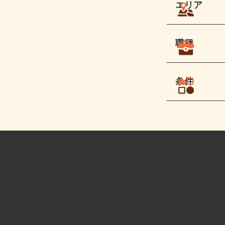
エリア
職種
条件