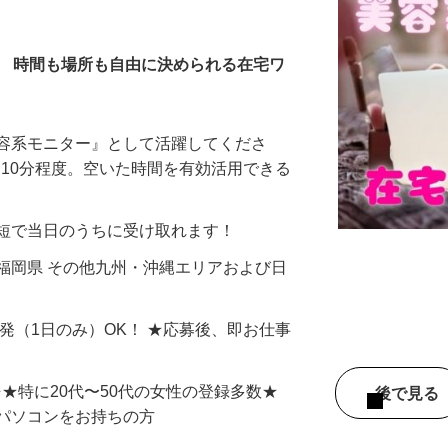
全在宅）
／ 時間も場所も自由に決められる在宅ワ
美容系モニター』として活躍してくださ
分〜10分程度。空いた時間を有効活用できる
最短で当日のうちに受け取れます！
福岡県 その他九州・沖縄エリアおよび日
単発（1日のみ）OK！ ★応募後、即お仕事
⇒★特に20代〜50代の女性の登録多数★
後で見