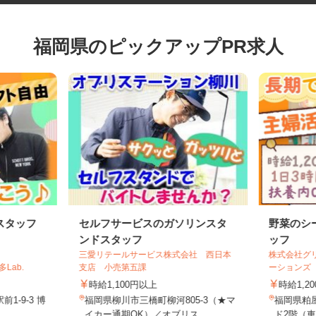
福岡県のピックアップPR求人
スタッフ
セルフサービスのガソリンスタ
野菜の
ンドスタッフ
ッフ
三愛リテールサービス株式会社 西日本
株式会社
Lab.
支店 小売第五課
ーション
時給1,100円以上
時給1,
1-9-3 博
福岡県柳川市三橋町柳河805-3（★マ
福岡県