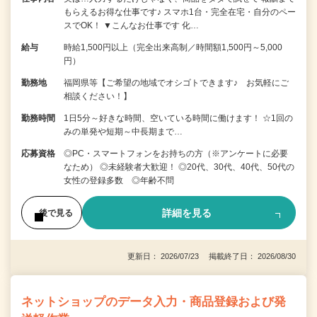
もらえるお得な仕事です♪ スマホ1台・完全在宅・自分のペー
スでOK！ ▼こんなお仕事です 化…
給与
時給1,500円以上（完全出来高制／時間額1,500円～5,000
円）
勤務地
福岡県等【ご希望の地域でオシゴトできます♪ お気軽にご
相談ください！】
勤務時間
1日5分～好きな時間、空いている時間に働けます！ ☆1回の
みの単発や短期～中長期まで…
応募資格
◎PC・スマートフォンをお持ちの方（※アンケートに必要
なため） ◎未経験者大歓迎！ ◎20代、30代、40代、50代の
女性の登録多数 ◎年齢不問
詳細を見る
後で見る
更新日： 2026/07/23 掲載終了日： 2026/08/30
ネットショップのデータ入力・商品登録および発