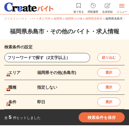
後で見る
閲覧履歴
会員登録
メニュー
クリエイトバイト・パート求人TOP
＞
福岡県
＞
福岡県その他
＞
福岡県糸島市
＞
福岡県糸島市・そ
福岡県糸島市・その他のバイト・求人情報
検索条件の設定
絞り込む
エリア
福岡県その他(糸島市)
選択
職種
指定しない
選択
条件
即日
選択
5
検索条件を保存
全
件ヒットしました