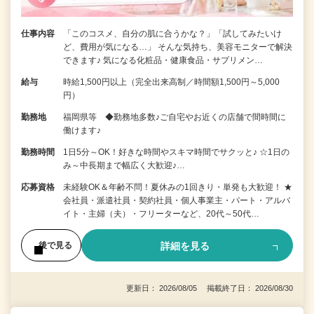
仕事内容
「このコスメ、自分の肌に合うかな？」「試してみたいけ
ど、費用が気になる…」 そんな気持ち、美容モニターで解決
できます♪ 気になる化粧品・健康食品・サプリメン…
給与
時給1,500円以上（完全出来高制／時間額1,500円～5,000
円）
勤務地
福岡県等 ◆勤務地多数♪ご自宅やお近くの店舗で間時間に
働けます♪
勤務時間
1日5分～OK！好きな時間やスキマ時間でサクッと♪ ☆1日の
み～中長期まで幅広く大歓迎♪…
応募資格
未経験OK＆年齢不問！夏休みの1回きり・単発も大歓迎！ ★
会社員・派遣社員・契約社員・個人事業主・パート・アルバ
イト・主婦（夫）・フリーターなど、20代～50代…
詳細を見る
後で見る
更新日： 2026/08/05 掲載終了日： 2026/08/30