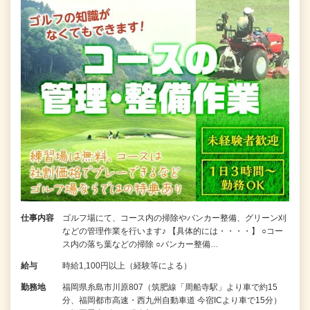
仕事内容
ゴルフ場にて、コース内の掃除やバンカー整備、グリーン刈
などの管理作業を行います♪ 【具体的には・・・・】 ○コー
ス内の落ち葉などの掃除 ○バンカー整備…
給与
時給1,100円以上（経験等による）
勤務地
福岡県糸島市川原807（筑肥線「周船寺駅」より車で約15
分、福岡都市高速・西九州自動車道 今宿ICより車で15分）