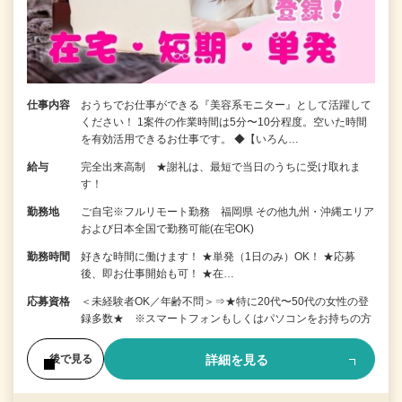
仕事内容
おうちでお仕事ができる『美容系モニター』として活躍して
ください！ 1案件の作業時間は5分〜10分程度。空いた時間
を有効活用できるお仕事です。 ◆【いろん…
給与
完全出来高制 ★謝礼は、最短で当日のうちに受け取れま
す！
勤務地
ご自宅※フルリモート勤務 福岡県 その他九州・沖縄エリア
および日本全国で勤務可能(在宅OK)
勤務時間
好きな時間に働けます！ ★単発（1日のみ）OK！ ★応募
後、即お仕事開始も可！ ★在…
応募資格
＜未経験者OK／年齢不問＞⇒★特に20代〜50代の女性の登
録多数★ ※スマートフォンもしくはパソコンをお持ちの方
詳細を見る
後で見る