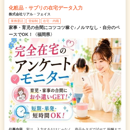
化粧品・サプリの在宅データ入力
株式会社リアル・フェイス
業務委託
登録制
在宅・内職
家事・育児の合間にコツコツ稼ぐ♪ノルマなし・自分のペ
ースでOK！〈福岡県〉
仕事内容
実は…入力するだけじゃなく、商品をタダで試せて 報酬まで