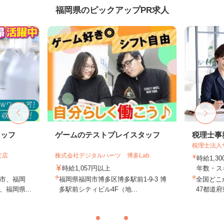
福岡県のピックアップPR求人
タッフ
ゲームのテストプレイスタッフ
税理士事
税理士法人
支店
株式会社デジタルハーツ 博多Lab.
時給1,3
時給1,057円以上
年数・ス
市、福岡
福岡県福岡市博多区博多駅前1-9-3 博
全国どこ
福岡県...
多駅前シティビル4F（地...
47都道