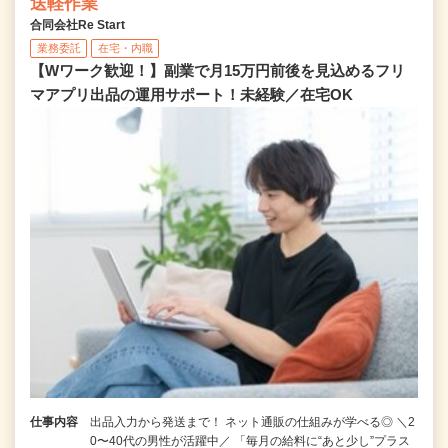
送軽作業
合同会社Re Start
業務委託
在宅・内職
【Wワーク歓迎！】副業で月15万円前後を見込めるフリ
マアプリ出品の運用サポート！未経験／在宅OK
仕事内容
出品入力から発送まで！ ネット通販の仕組みが学べる◎ ＼2
0〜40代の男性が活躍中／ 「毎月の給料に“あと少し”プラス