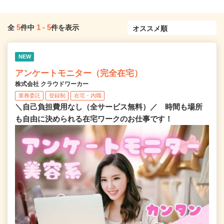
5
1
-
5
全
件中
件を表示
NEW
アンケートモニター（完全在宅）
株式会社 クラウドワーカー
業務委託
登録制
在宅・内職
＼自己負担費用なし（全サービス無料）／ 時間も場所
も自由に決められる在宅ワークのお仕事です！