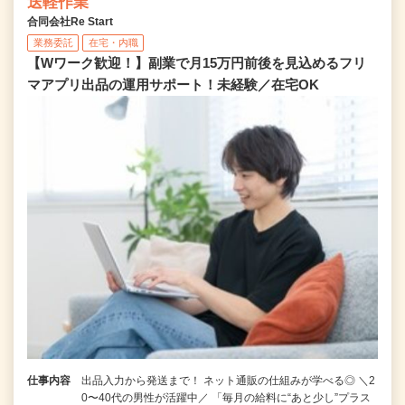
送軽作業
合同会社Re Start
業務委託
在宅・内職
【Wワーク歓迎！】副業で月15万円前後を見込めるフリ
マアプリ出品の運用サポート！未経験／在宅OK
仕事内容
出品入力から発送まで！ ネット通販の仕組みが学べる◎ ＼2
0〜40代の男性が活躍中／ 「毎月の給料に“あと少し”プラス