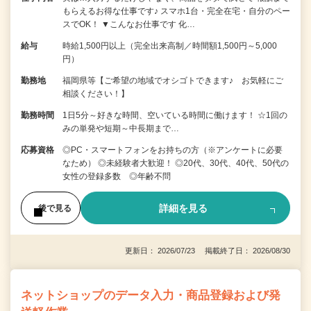
もらえるお得な仕事です♪ スマホ1台・完全在宅・自分のペー
スでOK！ ▼こんなお仕事です 化…
給与
時給1,500円以上（完全出来高制／時間額1,500円～5,000
円）
勤務地
福岡県等【ご希望の地域でオシゴトできます♪ お気軽にご
相談ください！】
勤務時間
1日5分～好きな時間、空いている時間に働けます！ ☆1回の
みの単発や短期～中長期まで…
応募資格
◎PC・スマートフォンをお持ちの方（※アンケートに必要
なため） ◎未経験者大歓迎！ ◎20代、30代、40代、50代の
女性の登録多数 ◎年齢不問
詳細を見る
後で見る
更新日： 2026/07/23 掲載終了日： 2026/08/30
ネットショップのデータ入力・商品登録および発