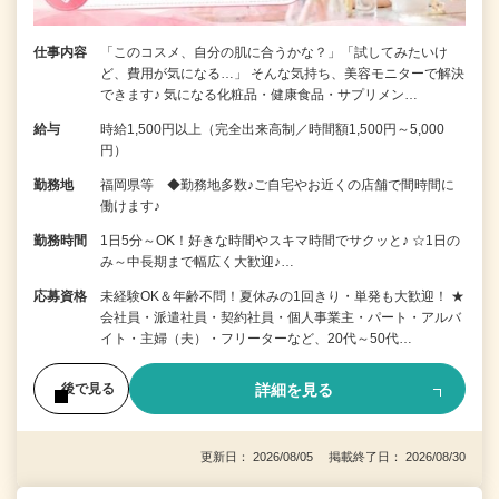
仕事内容
「このコスメ、自分の肌に合うかな？」「試してみたいけ
ど、費用が気になる…」 そんな気持ち、美容モニターで解決
できます♪ 気になる化粧品・健康食品・サプリメン…
給与
時給1,500円以上（完全出来高制／時間額1,500円～5,000
円）
勤務地
福岡県等 ◆勤務地多数♪ご自宅やお近くの店舗で間時間に
働けます♪
勤務時間
1日5分～OK！好きな時間やスキマ時間でサクッと♪ ☆1日の
み～中長期まで幅広く大歓迎♪…
応募資格
未経験OK＆年齢不問！夏休みの1回きり・単発も大歓迎！ ★
会社員・派遣社員・契約社員・個人事業主・パート・アルバ
イト・主婦（夫）・フリーターなど、20代～50代…
詳細を見る
後で見る
更新日： 2026/08/05 掲載終了日： 2026/08/30