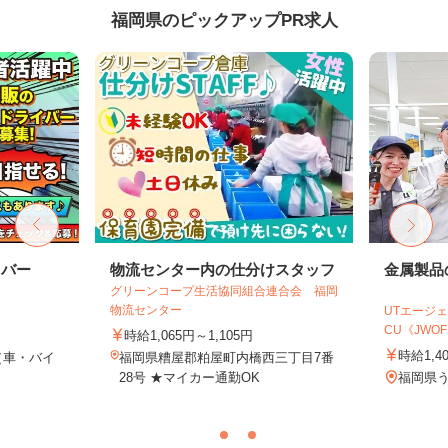
福岡県のピックアップPR求人
イバー
物流センター内の仕分けスタッフ
金属製品
グリーンコープ生活協同組合連合会 福岡
物流センター
UTエージェ
CU《JWOF1
時給1,065円～1,105円
時給1,4
（車・バイ
福岡県糟屋郡粕屋町内橋西三丁目7番
28号 ★マイカー通勤OK
福岡県