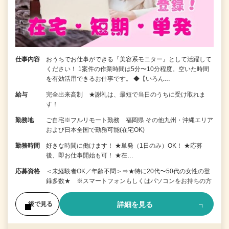
仕事内容
おうちでお仕事ができる『美容系モニター』として活躍して
ください！ 1案件の作業時間は5分〜10分程度。空いた時間
を有効活用できるお仕事です。 ◆【いろん…
給与
完全出来高制 ★謝礼は、最短で当日のうちに受け取れま
す！
勤務地
ご自宅※フルリモート勤務 福岡県 その他九州・沖縄エリア
および日本全国で勤務可能(在宅OK)
勤務時間
好きな時間に働けます！ ★単発（1日のみ）OK！ ★応募
後、即お仕事開始も可！ ★在…
応募資格
＜未経験者OK／年齢不問＞⇒★特に20代〜50代の女性の登
録多数★ ※スマートフォンもしくはパソコンをお持ちの方
詳細を見る
後で見る