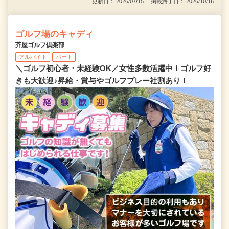
更新日： 2026/07/15 掲載終了日： 2026/10/16
ゴルフ場のキャディ
芥屋ゴルフ倶楽部
アルバイト
パート
＼ゴルフ初心者・未経験OK／女性多数活躍中！ゴルフ好
きも大歓迎♪昇給・賞与やゴルフプレー社割あり！