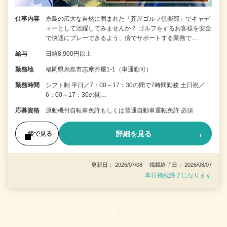
仕事内容
糸島の広大な自然に囲まれた「芥屋ゴルフ倶楽部」でキャデ
ィーとして活躍してみませんか？ ゴルフをするお客様を安全
で快適にプレーできるよう、傍でサポートする業務で…
給与
日給8,900円以上
勤務地
福岡県糸島市志摩芥屋1-1（車通勤可）
勤務時間
シフト制 平日／7：00～17：30の間で7時間勤務 土日祝／
6：00～17：30の間…
応募資格
原動機付自転車免許もしくは普通自動車運転免許 必須
詳細を見る
後で見る
更新日： 2026/07/08 掲載終了日： 2026/08/07
本日掲載終了になります
1