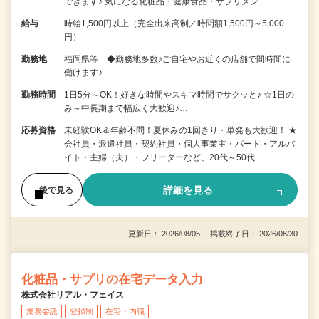
できます♪ 気になる化粧品・健康食品・サプリメン…
給与
時給1,500円以上（完全出来高制／時間額1,500円～5,000
円）
勤務地
福岡県等 ◆勤務地多数♪ご自宅やお近くの店舗で間時間に
働けます♪
勤務時間
1日5分～OK！好きな時間やスキマ時間でサクッと♪ ☆1日の
み～中長期まで幅広く大歓迎♪…
応募資格
未経験OK＆年齢不問！夏休みの1回きり・単発も大歓迎！ ★
会社員・派遣社員・契約社員・個人事業主・パート・アルバ
イト・主婦（夫）・フリーターなど、20代～50代…
詳細を見る
後で見る
更新日： 2026/08/05 掲載終了日： 2026/08/30
化粧品・サプリの在宅データ入力
株式会社リアル・フェイス
業務委託
登録制
在宅・内職