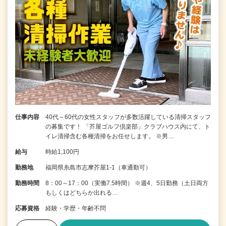
仕事内容
40代～60代の女性スタッフが多数活躍している清掃スタッフ
の募集です！ 「芥屋ゴルフ倶楽部」クラブハウス内にて、ト
イレ清掃含む各種清掃をお任せします。 ※男…
給与
時給1,100円
勤務地
福岡県糸島市志摩芥屋1-1（車通勤可）
勤務時間
8：00～17：00（実働7.5時間） ※週4、5日勤務（土日両方
もしくはどちらか出れる…
応募資格
経験・学歴・年齢不問