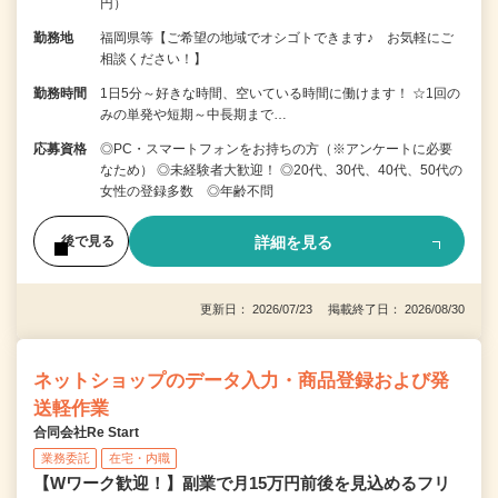
円）
勤務地
福岡県等【ご希望の地域でオシゴトできます♪ お気軽にご
相談ください！】
勤務時間
1日5分～好きな時間、空いている時間に働けます！ ☆1回の
みの単発や短期～中長期まで…
応募資格
◎PC・スマートフォンをお持ちの方（※アンケートに必要
なため） ◎未経験者大歓迎！ ◎20代、30代、40代、50代の
女性の登録多数 ◎年齢不問
詳細を見る
後で見る
更新日： 2026/07/23 掲載終了日： 2026/08/30
ネットショップのデータ入力・商品登録および発
送軽作業
合同会社Re Start
業務委託
在宅・内職
【Wワーク歓迎！】副業で月15万円前後を見込めるフリ