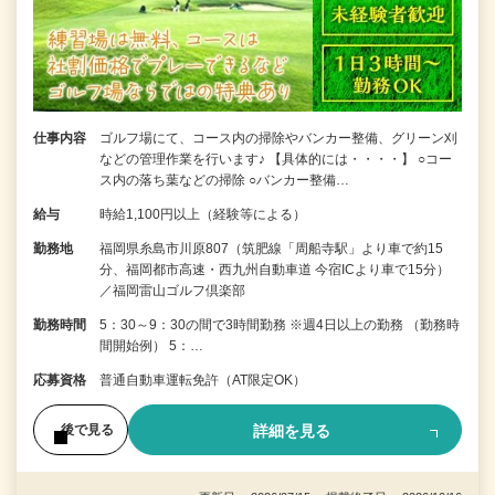
仕事内容
ゴルフ場にて、コース内の掃除やバンカー整備、グリーン刈
などの管理作業を行います♪ 【具体的には・・・・】 ○コー
ス内の落ち葉などの掃除 ○バンカー整備…
給与
時給1,100円以上（経験等による）
勤務地
福岡県糸島市川原807（筑肥線「周船寺駅」より車で約15
分、福岡都市高速・西九州自動車道 今宿ICより車で15分）
／福岡雷山ゴルフ倶楽部
勤務時間
5：30～9：30の間で3時間勤務 ※週4日以上の勤務 （勤務時
間開始例） 5：…
応募資格
普通自動車運転免許（AT限定OK）
詳細を見る
後で見る