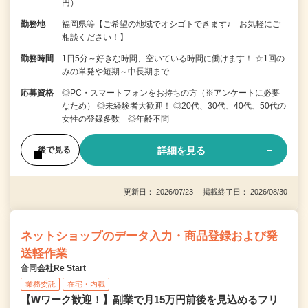
円）
勤務地
福岡県等【ご希望の地域でオシゴトできます♪ お気軽にご
相談ください！】
勤務時間
1日5分～好きな時間、空いている時間に働けます！ ☆1回の
みの単発や短期～中長期まで…
応募資格
◎PC・スマートフォンをお持ちの方（※アンケートに必要
なため） ◎未経験者大歓迎！ ◎20代、30代、40代、50代の
女性の登録多数 ◎年齢不問
詳細を見る
後で見る
更新日： 2026/07/23 掲載終了日： 2026/08/30
ネットショップのデータ入力・商品登録および発
送軽作業
合同会社Re Start
業務委託
在宅・内職
【Wワーク歓迎！】副業で月15万円前後を見込めるフリ