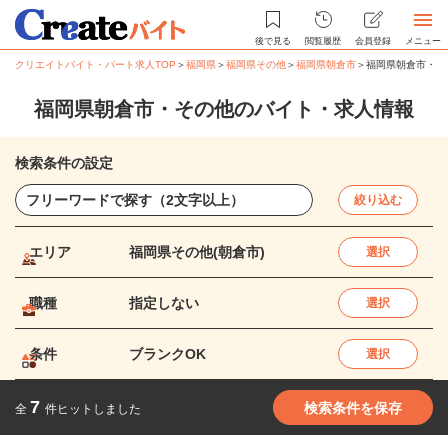
後で見る
閲覧履歴
会員登録
メニュー
クリエイトバイト・パート求人TOP
＞
福岡県
＞
福岡県その他
＞
福岡県朝倉市
＞
福岡県朝倉市・そ
福岡県朝倉市・その他のバイト・求人情報
検索条件の設定
絞り込む
エリア
福岡県その他(朝倉市)
選択
職種
指定しない
選択
条件
ブランクOK
選択
7
検索条件を保存
全
件ヒットしました