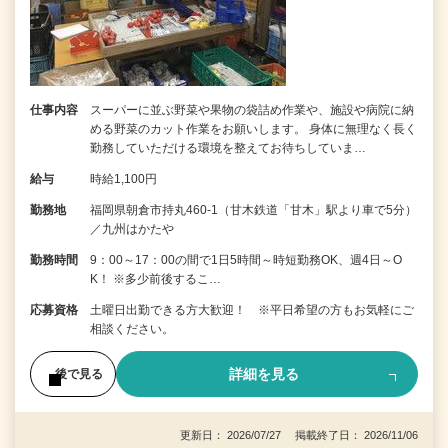
仕事内容
スーパーに並ぶ野菜や果物の袋詰め作業や、施設や病院に納
める野菜のカット作業をお願いします。 身体に無理なく長く
勤務していただける環境を整えてお待ちしていま…
給与
時給1,100円
勤務地
福岡県朝倉市持丸460-1（甘木鉄道「甘木」駅より車で5分）
／九州はかたや
勤務時間
9：00～17：00の間で1日5時間～時短勤務OK、週4日～O
K！ ※多少前後するこ…
応募資格
土曜日出勤できる方大歓迎！ ※平日希望の方もお気軽にご
相談ください。
詳細を見る
後で見る
更新日： 2026/07/27 掲載終了日： 2026/11/06