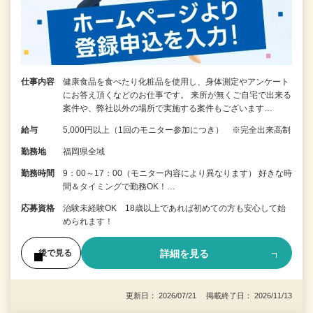
仕事内容
健康食品を食べたり化粧品を使用し、身体測定やアンケート
にお答え頂くなどのお仕事です。 来所が無くご自宅で出来る
案件や、弊社以外の場所で実施する案件もございます…
給与
5,000円以上（1回のモニター参加につき） ※完全出来高制
勤務地
福岡県全域
勤務時間
9：00～17：00（モニター内容により異なります） 好きな時
間＆タイミングで勤務OK！…
応募資格
治験未経験OK 18歳以上であれば初めての方も安心して始
められます！
詳細を見る
後で見る
更新日： 2026/07/21 掲載終了日： 2026/11/13