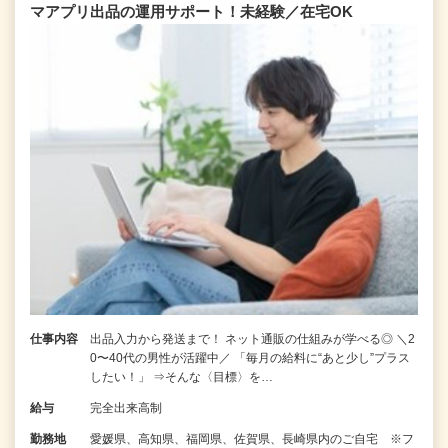
マアプリ出品の運用サポート！未経験／在宅OK
仕事内容
出品入力から発送まで！ ネット通販の仕組みが学べる◎ ＼2
0〜40代の男性が活躍中／ 「毎月の給料に“あと少し”プラス
したい！」 ⇒そんな〈目標〉を…
給与
完全出来高制
勤務地
愛媛県、高知県、福岡県、佐賀県、長崎県内のご自宅 ※フ