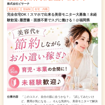
株式会社ビサーチ
業務委託
登録制
在宅・内職
完全在宅OK！スマホで出来る美容モニター大募集！未経
験歓迎♪履歴書・面接不要でスグに働ける！@福岡県
仕事内容
「このコスメ、自分の肌に合うかな？」「試してみたいけ
ど、費用が気になる…」 そんな気持ち、美容モニターで解決