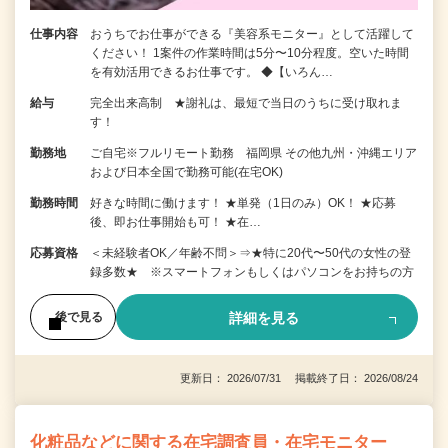
仕事内容
おうちでお仕事ができる『美容系モニター』として活躍して
ください！ 1案件の作業時間は5分〜10分程度。空いた時間
を有効活用できるお仕事です。 ◆【いろん…
給与
完全出来高制 ★謝礼は、最短で当日のうちに受け取れま
す！
勤務地
ご自宅※フルリモート勤務 福岡県 その他九州・沖縄エリア
および日本全国で勤務可能(在宅OK)
勤務時間
好きな時間に働けます！ ★単発（1日のみ）OK！ ★応募
後、即お仕事開始も可！ ★在…
応募資格
＜未経験者OK／年齢不問＞⇒★特に20代〜50代の女性の登
録多数★ ※スマートフォンもしくはパソコンをお持ちの方
詳細を見る
後で見る
更新日： 2026/07/31 掲載終了日： 2026/08/24
化粧品などに関する在宅調査員・在宅モニター