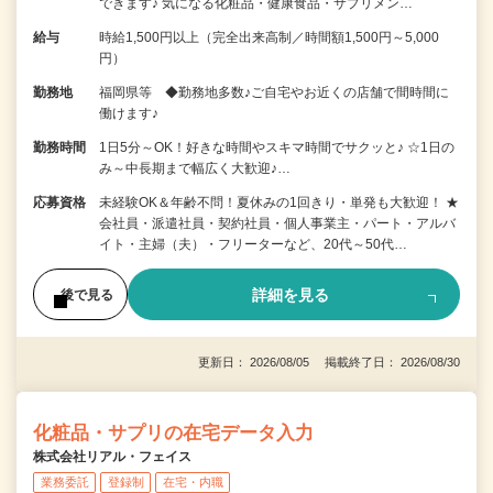
できます♪ 気になる化粧品・健康食品・サプリメン…
給与
時給1,500円以上（完全出来高制／時間額1,500円～5,000
円）
勤務地
福岡県等 ◆勤務地多数♪ご自宅やお近くの店舗で間時間に
働けます♪
勤務時間
1日5分～OK！好きな時間やスキマ時間でサクッと♪ ☆1日の
み～中長期まで幅広く大歓迎♪…
応募資格
未経験OK＆年齢不問！夏休みの1回きり・単発も大歓迎！ ★
会社員・派遣社員・契約社員・個人事業主・パート・アルバ
イト・主婦（夫）・フリーターなど、20代～50代…
詳細を見る
後で見る
更新日： 2026/08/05 掲載終了日： 2026/08/30
化粧品・サプリの在宅データ入力
株式会社リアル・フェイス
業務委託
登録制
在宅・内職