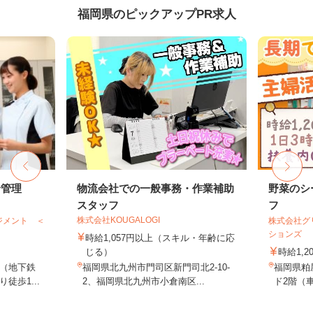
福岡県のピックアップPR求人
給管理
物流会社での一般事務・作業補助
野菜のシ
スタッフ
フ
株式会社KOUGALOGI
ジメント ＜
株式会社グ
ションズ
時給1,057円以上（スキル・年齢に応
じる）
時給1,2
（地下鉄
福岡県北九州市門司区新門司北2-10-
福岡県粕
徒歩1...
2、福岡県北九州市小倉南区...
ド2階（車