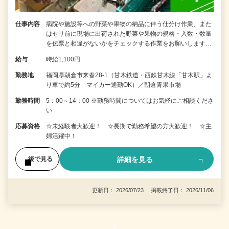
仕事内容
病院や施設等への野菜や果物の納品に伴う仕分け作業、また
はセリ前に現場に出荷された野菜や果物の規格・入数・数量
を伝票と相違がないかをチェックする作業をお願いします…
給与
時給1,100円
勤務地
福岡県朝倉市来春28-1（甘木鉄道・西鉄甘木線「甘木駅」よ
り車で約5分 マイカー通勤OK）／朝倉青果市場
勤務時間
5：00～14：00 ※勤務時間についてはお気軽にご相談くださ
い
応募資格
☆未経験者大歓迎！ ☆長期で勤務希望の方大歓迎！ ☆主
婦活躍中！
詳細を見る
後で見る
更新日： 2026/07/23 掲載終了日： 2026/11/06
1