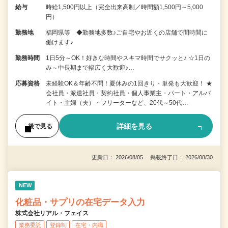
給与
時給1,500円以上（完全出来高制／時間額1,500円～5,000
円）
勤務地
福岡県等 ◆勤務地多数♪ご自宅やお近くの店舗で間時間に
働けます♪
勤務時間
1日5分～OK！好きな時間やスキマ時間でサクッと♪ ☆1日の
み～中長期まで幅広く大歓迎♪…
応募資格
未経験OK＆年齢不問！夏休みの1回きり・単発も大歓迎！ ★
会社員・派遣社員・契約社員・個人事業主・パート・アルバ
イト・主婦（夫）・フリーターなど、20代～50代…
詳細を見る
後で見る
更新日： 2026/08/05 掲載終了日： 2026/08/30
NEW
化粧品・サプリの在宅データ入力
株式会社リアル・フェイス
業務委託
登録制
在宅・内職