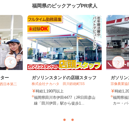
福岡県のピックアップPR求人
ーター
ガソリンスタンドの店頭スタッフ
ガソリン
株式会社ナカハタ 田川鉄砲町SS
宗像農業協
T西日本第二
時給1,190円以上
時給1,2
福岡県田川市伊田4477（JR日田彦山
福岡県福
線「田川伊田」駅から徒歩1...
カー・バイ