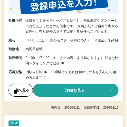
仕事内容
健康食品を食べたり化粧品を使用し、身体測定やアンケート
にお答え頂くなどのお仕事です。 来所が無くご自宅で出来る
案件や、弊社以外の場所で実施する案件もございます…
給与
5,000円以上（1回のモニター参加につき） ※完全出来高制
勤務地
福岡県全域
勤務時間
9：00～17：00（モニター内容により異なります） 好きな時
間＆タイミングで勤務OK！…
応募資格
治験未経験OK 18歳以上であれば初めての方も安心して始
められます！
詳細を見る
後で見る
更新日： 2026/07/21 掲載終了日： 2026/11/13
NEW