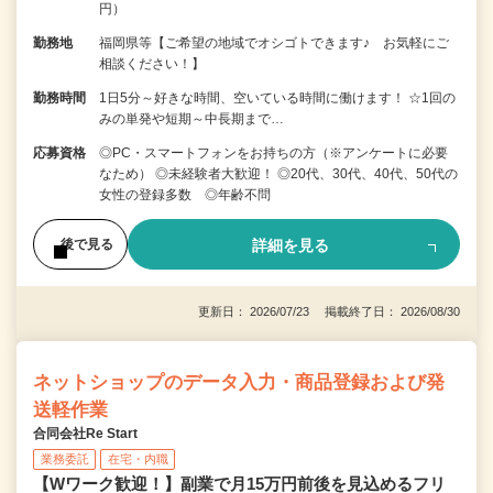
円）
勤務地
福岡県等【ご希望の地域でオシゴトできます♪ お気軽にご
相談ください！】
勤務時間
1日5分～好きな時間、空いている時間に働けます！ ☆1回の
みの単発や短期～中長期まで…
応募資格
◎PC・スマートフォンをお持ちの方（※アンケートに必要
なため） ◎未経験者大歓迎！ ◎20代、30代、40代、50代の
女性の登録多数 ◎年齢不問
詳細を見る
後で見る
更新日： 2026/07/23 掲載終了日： 2026/08/30
ネットショップのデータ入力・商品登録および発
送軽作業
合同会社Re Start
業務委託
在宅・内職
【Wワーク歓迎！】副業で月15万円前後を見込めるフリ