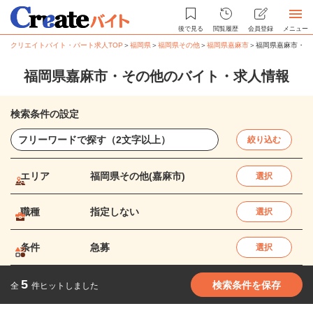
後で見る
閲覧履歴
会員登録
メニュー
クリエイトバイト・パート求人TOP
＞
福岡県
＞
福岡県その他
＞
福岡県嘉麻市
＞
福岡県嘉麻市・そ
福岡県嘉麻市・その他のバイト・求人情報
検索条件の設定
絞り込む
エリア
福岡県その他(嘉麻市)
選択
職種
指定しない
選択
条件
急募
選択
5
検索条件を保存
全
件ヒットしました