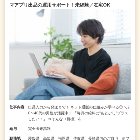
マアプリ出品の運用サポート！未経験／在宅OK
仕事内容
出品入力から発送まで！ ネット通販の仕組みが学べる◎ ＼2
0〜40代の男性が活躍中／ 「毎月の給料に“あと少し”プラス
したい！」 ⇒そんな〈目標〉を…
給与
完全出来高制
勤務地
愛媛県、高知県、福岡県、佐賀県、長崎県内のご自宅 ※フ