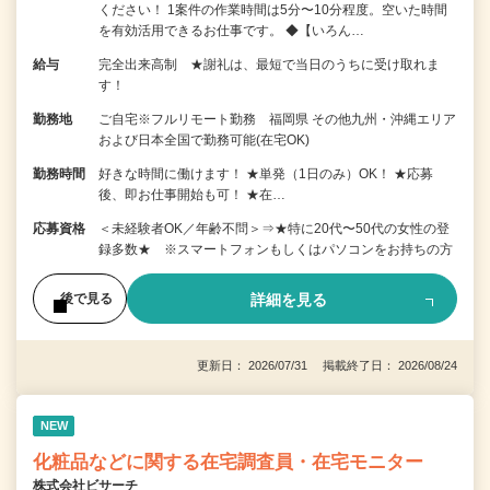
ください！ 1案件の作業時間は5分〜10分程度。空いた時間
を有効活用できるお仕事です。 ◆【いろん…
給与
完全出来高制 ★謝礼は、最短で当日のうちに受け取れま
す！
勤務地
ご自宅※フルリモート勤務 福岡県 その他九州・沖縄エリア
および日本全国で勤務可能(在宅OK)
勤務時間
好きな時間に働けます！ ★単発（1日のみ）OK！ ★応募
後、即お仕事開始も可！ ★在…
応募資格
＜未経験者OK／年齢不問＞⇒★特に20代〜50代の女性の登
録多数★ ※スマートフォンもしくはパソコンをお持ちの方
詳細を見る
後で見る
更新日： 2026/07/31 掲載終了日： 2026/08/24
NEW
化粧品などに関する在宅調査員・在宅モニター
株式会社ビサーチ