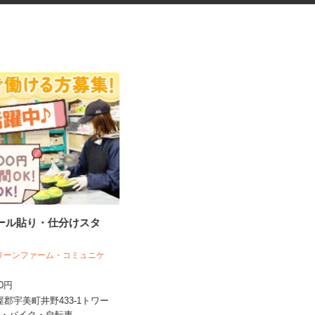
シール貼り・仕分けスタ
物流会社での一般事務・作業補
助スタッフ
株式会社KOUGALOGI
グリーンファーム・コミュニケ
ズ
時給1,057円以上（スキル・年齢に
200円
応じる）