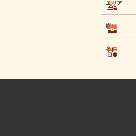
エリア
職種
条件