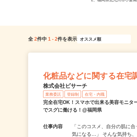
福岡県粕屋郡宇美町井野433-1トワー
福岡県北九州市門司区新門
ド2階（車・バイク・自転車...
2、福岡県北九州市小倉南区
全
2
件中
1
-
2
件を表示
化粧品などに関する在宅
株式会社ビサーチ
業務委託
登録制
在宅・内職
完全在宅OK！スマホで出来る美容モニタ
でスグに働ける！@福岡県
仕事内容
「このコスメ、自分の肌に