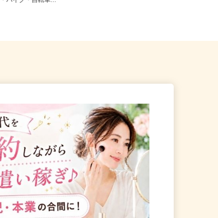
粕屋郡宇美町井野433-1トワー
福岡県北九州市門司区新門司北2-10-
車・バイク・自転車...
2、福岡県北九州市小倉南区...