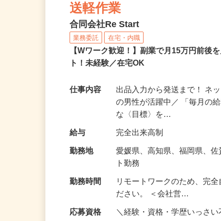
ネットショップのデータ
送軽作業
合同会社Re Start
業務委託
在宅・内職
【Wワーク歓迎！】副業で月15万円前後
ト！未経験／在宅OK
仕事内容
出品入力から発送まで！ ネッ
の男性が活躍中／ 「毎月の給
な〈目標〉を…
給与
完全出来高制
勤務地
愛媛県、高知県、福岡県、
ト勤務
勤務時間
リモートワークのため、完全
ださい。 ＜会社営…