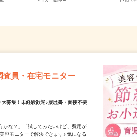
司北2-10-
福岡県三井郡大刀洗町山隈187-1 ☆
福岡県
...
マイカー通勤OK
ド2階（
調査員・在宅モニター
ー大募集！未経験歓迎♪履歴書・面接不要
合うかな？」「試してみたいけど、費用が