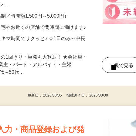
、美容モニターで解決できます♪ 気になる
メン…
制／時間額1,500円～5,000円）
自宅やお近くの店舗で間時間に働けます♪
スキマ時間でサクッと♪ ☆1日のみ～中長
みの1回きり・単発も大歓迎！ ★会社員・
事業主・パート・アルバイト・主婦
後で見
代～50代…
更新日： 2026/08/05 掲載終了日： 2026/08/30