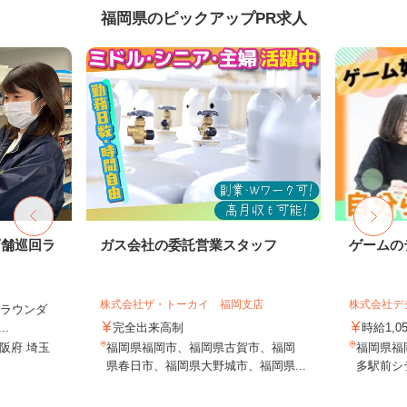
福岡県のピックアップPR求人
店舗巡回ラ
ガス会社の委託営業スタッフ
ゲームの
株式会社ザ・トーカイ 福岡支店
株式会社デジ
（ラウンダ
.
完全出来高制
時給1,0
阪府 埼玉
福岡県福岡市、福岡県古賀市、福岡
福岡県福岡
県春日市、福岡県大野城市、福岡県...
多駅前シテ