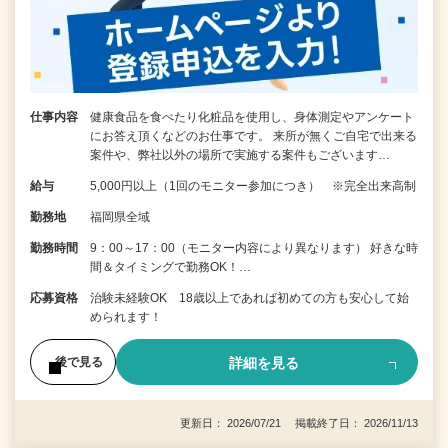
仕事内容
健康食品を食べたり化粧品を使用し、身体測定やアンケート
にお答え頂くなどのお仕事です。 来所が無くご自宅で出来る
案件や、弊社以外の場所で実施する案件もございます…
給与
5,000円以上（1回のモニター参加につき） ※完全出来高制
勤務地
福岡県全域
勤務時間
9：00～17：00（モニター内容により異なります） 好きな時
間＆タイミングで勤務OK！…
応募資格
治験未経験OK 18歳以上であれば初めての方も安心して始
められます！
詳細を見る
後で見る
更新日： 2026/07/21 掲載終了日： 2026/11/13