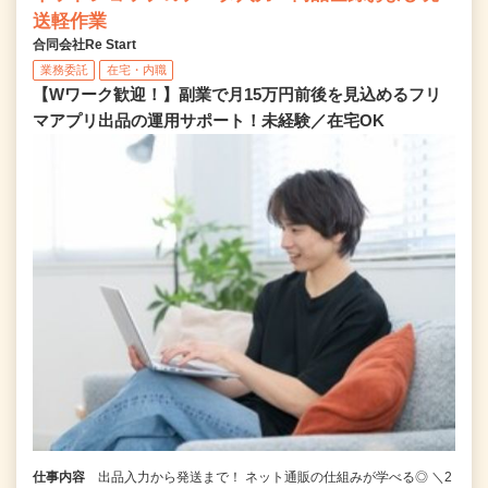
送軽作業
合同会社Re Start
業務委託
在宅・内職
【Wワーク歓迎！】副業で月15万円前後を見込めるフリ
マアプリ出品の運用サポート！未経験／在宅OK
仕事内容
出品入力から発送まで！ ネット通販の仕組みが学べる◎ ＼2