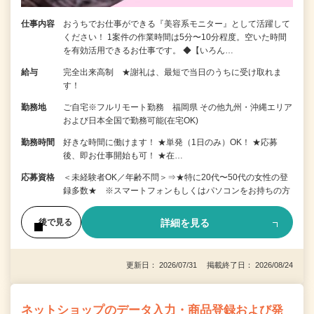
仕事内容
おうちでお仕事ができる『美容系モニター』として活躍して
ください！ 1案件の作業時間は5分〜10分程度。空いた時間
を有効活用できるお仕事です。 ◆【いろん…
給与
完全出来高制 ★謝礼は、最短で当日のうちに受け取れま
す！
勤務地
ご自宅※フルリモート勤務 福岡県 その他九州・沖縄エリア
および日本全国で勤務可能(在宅OK)
勤務時間
好きな時間に働けます！ ★単発（1日のみ）OK！ ★応募
後、即お仕事開始も可！ ★在…
応募資格
＜未経験者OK／年齢不問＞⇒★特に20代〜50代の女性の登
録多数★ ※スマートフォンもしくはパソコンをお持ちの方
詳細を見る
後で見る
更新日： 2026/07/31 掲載終了日： 2026/08/24
ネットショップのデータ入力・商品登録および発