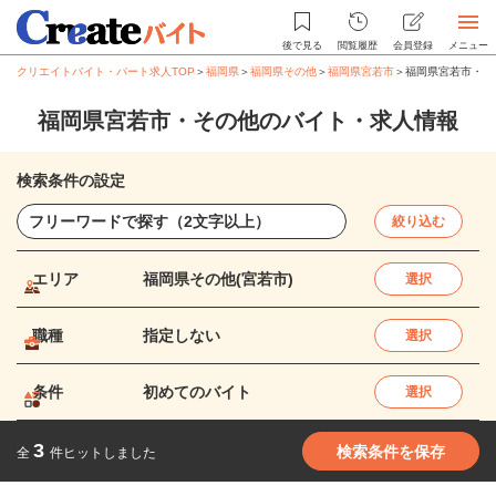
後で見る
閲覧履歴
会員登録
メニュー
クリエイトバイト・パート求人TOP
＞
福岡県
＞
福岡県その他
＞
福岡県宮若市
＞
福岡県宮若市・そ
福岡県宮若市・その他のバイト・求人情報
検索条件の設定
絞り込む
エリア
福岡県その他(宮若市)
選択
職種
指定しない
選択
条件
初めてのバイト
選択
3
検索条件を保存
全
件ヒットしました