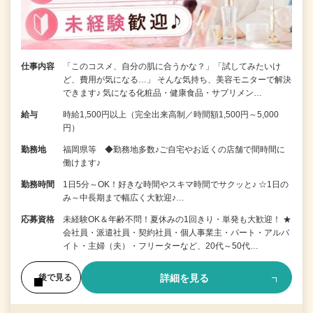
仕事内容
「このコスメ、自分の肌に合うかな？」「試してみたいけ
ど、費用が気になる…」 そんな気持ち、美容モニターで解決
できます♪ 気になる化粧品・健康食品・サプリメン…
給与
時給1,500円以上（完全出来高制／時間額1,500円～5,000
円）
勤務地
福岡県等 ◆勤務地多数♪ご自宅やお近くの店舗で間時間に
働けます♪
勤務時間
1日5分～OK！好きな時間やスキマ時間でサクッと♪ ☆1日の
み～中長期まで幅広く大歓迎♪…
応募資格
未経験OK＆年齢不問！夏休みの1回きり・単発も大歓迎！ ★
会社員・派遣社員・契約社員・個人事業主・パート・アルバ
イト・主婦（夫）・フリーターなど、20代～50代…
詳細を見る
後で見る