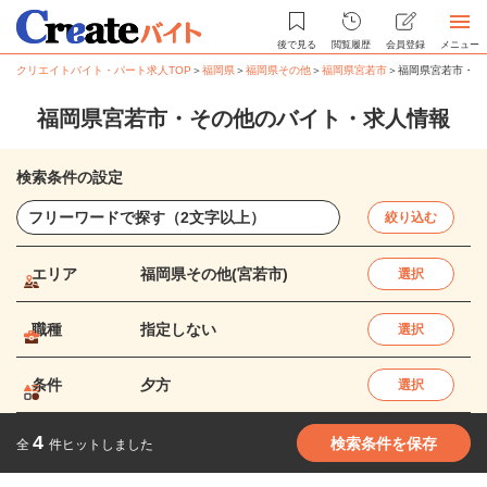
後で見る
閲覧履歴
会員登録
メニュー
クリエイトバイト・パート求人TOP
＞
福岡県
＞
福岡県その他
＞
福岡県宮若市
＞
福岡県宮若市・そ
福岡県宮若市・その他のバイト・求人情報
検索条件の設定
絞り込む
エリア
福岡県その他(宮若市)
選択
職種
指定しない
選択
条件
夕方
選択
4
検索条件を保存
全
件ヒットしました