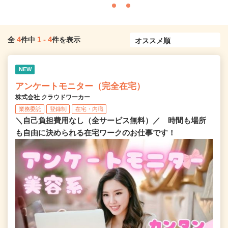
4
1
-
4
全
件中
件を表示
NEW
アンケートモニター（完全在宅）
株式会社 クラウドワーカー
業務委託
登録制
在宅・内職
＼自己負担費用なし（全サービス無料）／ 時間も場所
も自由に決められる在宅ワークのお仕事です！