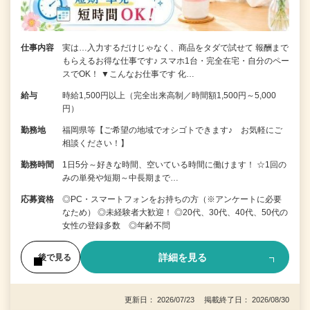
仕事内容
実は…入力するだけじゃなく、商品をタダで試せて 報酬まで
もらえるお得な仕事です♪ スマホ1台・完全在宅・自分のペー
スでOK！ ▼こんなお仕事です 化…
給与
時給1,500円以上（完全出来高制／時間額1,500円～5,000
円）
勤務地
福岡県等【ご希望の地域でオシゴトできます♪ お気軽にご
相談ください！】
勤務時間
1日5分～好きな時間、空いている時間に働けます！ ☆1回の
みの単発や短期～中長期まで…
応募資格
◎PC・スマートフォンをお持ちの方（※アンケートに必要
なため） ◎未経験者大歓迎！ ◎20代、30代、40代、50代の
女性の登録多数 ◎年齢不問
詳細を見る
後で見る
更新日： 2026/07/23 掲載終了日： 2026/08/30