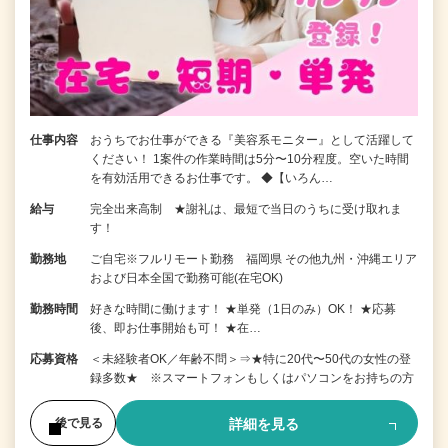
仕事内容
おうちでお仕事ができる『美容系モニター』として活躍して
ください！ 1案件の作業時間は5分〜10分程度。空いた時間
を有効活用できるお仕事です。 ◆【いろん…
給与
完全出来高制 ★謝礼は、最短で当日のうちに受け取れま
す！
勤務地
ご自宅※フルリモート勤務 福岡県 その他九州・沖縄エリア
および日本全国で勤務可能(在宅OK)
勤務時間
好きな時間に働けます！ ★単発（1日のみ）OK！ ★応募
後、即お仕事開始も可！ ★在…
応募資格
＜未経験者OK／年齢不問＞⇒★特に20代〜50代の女性の登
録多数★ ※スマートフォンもしくはパソコンをお持ちの方
詳細を見る
後で見る