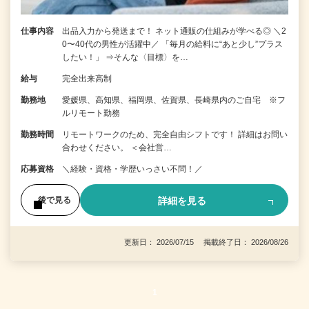
仕事内容
出品入力から発送まで！ ネット通販の仕組みが学べる◎ ＼2
0〜40代の男性が活躍中／ 「毎月の給料に“あと少し”プラス
したい！」 ⇒そんな〈目標〉を…
給与
完全出来高制
勤務地
愛媛県、高知県、福岡県、佐賀県、長崎県内のご自宅 ※フ
ルリモート勤務
勤務時間
リモートワークのため、完全自由シフトです！ 詳細はお問い
合わせください。 ＜会社営…
応募資格
＼経験・資格・学歴いっさい不問！／
詳細を見る
後で見る
更新日： 2026/07/15 掲載終了日： 2026/08/26
1