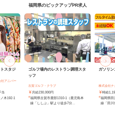
福岡県のピックアップPR求人
ォトスタジ
ゴルフ場内のレストラン調理スタ
ガソリン
ッフ
会社アニバー
古賀ゴルフ・クラブ
株式会社ナ
手当
月給230,000円
時給1,1
木192-1
福岡県古賀市鹿部1310-1（鹿児島本
福岡県田川
線「ししぶ」駅より徒歩7分...
線「田川伊