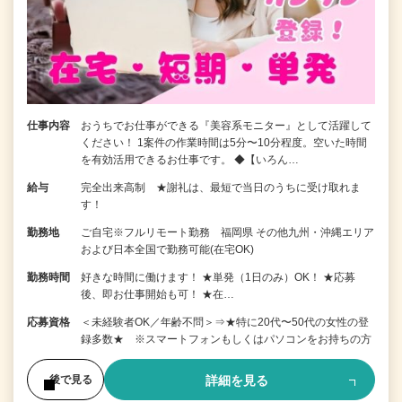
仕事内容
おうちでお仕事ができる『美容系モニター』として活躍して
ください！ 1案件の作業時間は5分〜10分程度。空いた時間
を有効活用できるお仕事です。 ◆【いろん…
給与
完全出来高制 ★謝礼は、最短で当日のうちに受け取れま
す！
勤務地
ご自宅※フルリモート勤務 福岡県 その他九州・沖縄エリア
および日本全国で勤務可能(在宅OK)
勤務時間
好きな時間に働けます！ ★単発（1日のみ）OK！ ★応募
後、即お仕事開始も可！ ★在…
応募資格
＜未経験者OK／年齢不問＞⇒★特に20代〜50代の女性の登
録多数★ ※スマートフォンもしくはパソコンをお持ちの方
詳細を見る
後で見る