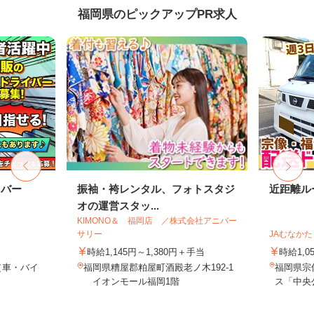
福岡県のピックアップPR求人
イバー
振袖・袴レンタル、フォトスタジ
近距離ル
オの運営スタッ...
KIMONO＆ 福岡店 ／株式会社アニバー
サリー
JAむなか
時給1,145円～1,380円＋手当
時給1,0
（車・バイ
福岡県糟屋郡粕屋町酒殿老ノ木192-1
福岡県宗
イオンモール福岡1階
ス「中央