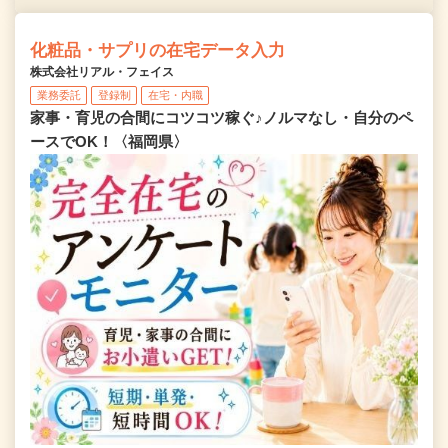
化粧品・サプリの在宅データ入力
株式会社リアル・フェイス
業務委託
登録制
在宅・内職
家事・育児の合間にコツコツ稼ぐ♪ノルマなし・自分のペ
ースでOK！〈福岡県〉