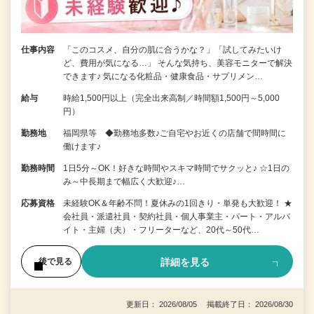
仕事内容
「このコスメ、自分の肌に合うかな？」「試してみたいけ
ど、費用が気になる…」 そんな気持ち、美容モニターで解決
できます♪ 気になる化粧品・健康食品・サプリメン…
給与
時給1,500円以上（完全出来高制／時間額1,500円～5,000
円）
勤務地
福岡県等 ◆勤務地多数♪ご自宅やお近くの店舗で間時間に
働けます♪
勤務時間
1日5分～OK！好きな時間やスキマ時間でサクッと♪ ☆1日の
み～中長期まで幅広く大歓迎♪…
応募資格
未経験OK＆年齢不問！夏休みの1回きり・単発も大歓迎！ ★
会社員・派遣社員・契約社員・個人事業主・パート・アルバ
イト・主婦（夫）・フリーターなど、20代～50代…
詳細を見る
後で見る
更新日： 2026/08/05 掲載終了日： 2026/08/30