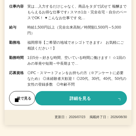
仕事内容
実は…入力するだけじゃなく、商品をタダで試せて 報酬まで
もらえるお得な仕事です♪ スマホ1台・完全在宅・自分のペー
スでOK！ ▼こんなお仕事です 化…
給与
時給1,500円以上（完全出来高制／時間額1,500円～5,000
円）
勤務地
福岡県等【ご希望の地域でオシゴトできます♪ お気軽にご
相談ください！】
勤務時間
1日5分～好きな時間、空いている時間に働けます！ ☆1回の
みの単発や短期～中長期まで…
応募資格
◎PC・スマートフォンをお持ちの方（※アンケートに必要
なため） ◎未経験者大歓迎！ ◎20代、30代、40代、50代の
女性の登録多数 ◎年齢不問
詳細を見る
後で見る
更新日： 2026/07/23 掲載終了日： 2026/08/30