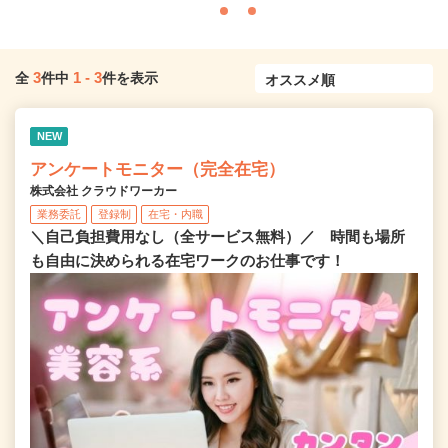
3
1
-
3
全
件中
件を表示
NEW
アンケートモニター（完全在宅）
株式会社 クラウドワーカー
業務委託
登録制
在宅・内職
＼自己負担費用なし（全サービス無料）／ 時間も場所
も自由に決められる在宅ワークのお仕事です！