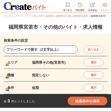
後で見る
閲覧履歴
会員登録
メニュー
クリエイトバイト・パート求人TOP
＞
福岡県
＞
福岡県その他
＞
福岡県宮若市
＞
福岡県宮若市・そ
福岡県宮若市・その他のバイト・求人情報
検索条件の設定
絞り込む
エリア
福岡県その他(宮若市)
選択
職種
指定しない
選択
条件
短期
選択
3
検索条件を保存
全
件ヒットしました