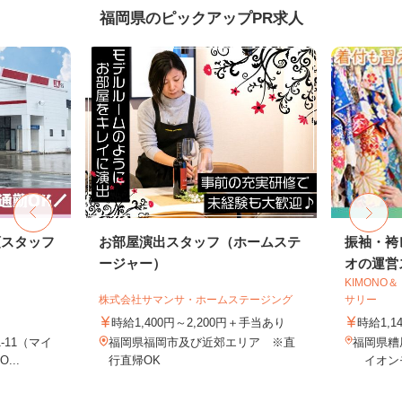
福岡県のピックアップPR求人
頭スタッフ
お部屋演出スタッフ（ホームステ
振袖・袴
ージャー）
オの運営ス
KIMON
株式会社サマンサ・ホームステージング
サリー
時給1,400円～2,200円＋手当あり
時給1,1
-11（マイ
福岡県福岡市及び近郊エリア ※直
福岡県糟
..
行直帰OK
イオンモ