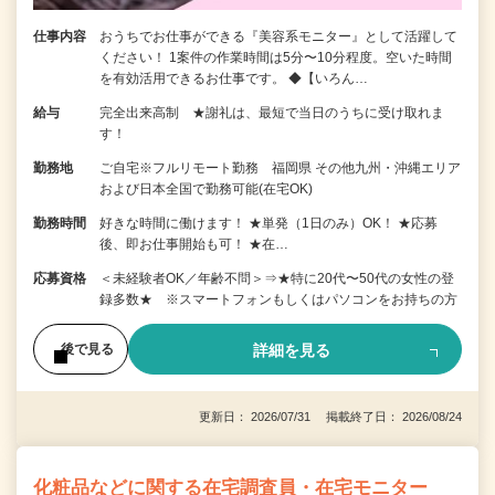
仕事内容
おうちでお仕事ができる『美容系モニター』として活躍して
ください！ 1案件の作業時間は5分〜10分程度。空いた時間
を有効活用できるお仕事です。 ◆【いろん…
給与
完全出来高制 ★謝礼は、最短で当日のうちに受け取れま
す！
勤務地
ご自宅※フルリモート勤務 福岡県 その他九州・沖縄エリア
および日本全国で勤務可能(在宅OK)
勤務時間
好きな時間に働けます！ ★単発（1日のみ）OK！ ★応募
後、即お仕事開始も可！ ★在…
応募資格
＜未経験者OK／年齢不問＞⇒★特に20代〜50代の女性の登
録多数★ ※スマートフォンもしくはパソコンをお持ちの方
詳細を見る
後で見る
更新日： 2026/07/31 掲載終了日： 2026/08/24
化粧品などに関する在宅調査員・在宅モニター