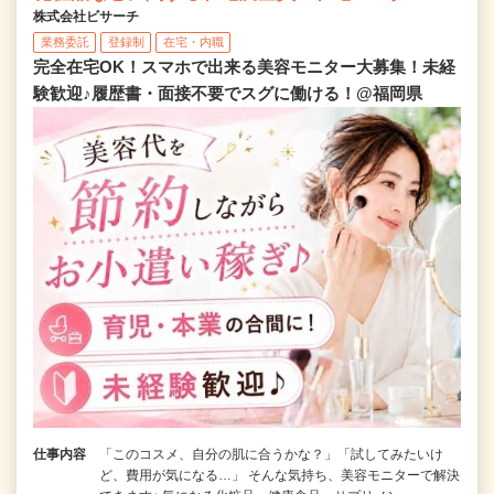
株式会社ビサーチ
業務委託
登録制
在宅・内職
完全在宅OK！スマホで出来る美容モニター大募集！未経
験歓迎♪履歴書・面接不要でスグに働ける！@福岡県
仕事内容
「このコスメ、自分の肌に合うかな？」「試してみたいけ
ど、費用が気になる…」 そんな気持ち、美容モニターで解決