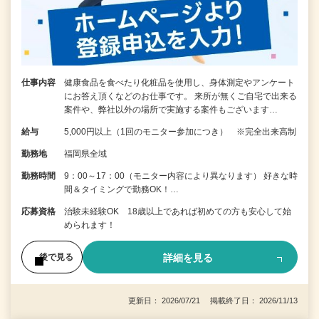
仕事内容
健康食品を食べたり化粧品を使用し、身体測定やアンケート
にお答え頂くなどのお仕事です。 来所が無くご自宅で出来る
案件や、弊社以外の場所で実施する案件もございます…
給与
5,000円以上（1回のモニター参加につき） ※完全出来高制
勤務地
福岡県全域
勤務時間
9：00～17：00（モニター内容により異なります） 好きな時
間＆タイミングで勤務OK！…
応募資格
治験未経験OK 18歳以上であれば初めての方も安心して始
められます！
詳細を見る
後で見る
更新日： 2026/07/21 掲載終了日： 2026/11/13