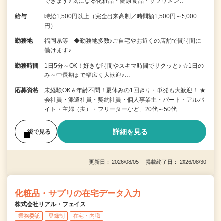
できます♪ 気になる化粧品・健康食品・サプリメン…
給与
時給1,500円以上（完全出来高制／時間額1,500円～5,000
円）
勤務地
福岡県等 ◆勤務地多数♪ご自宅やお近くの店舗で間時間に
働けます♪
勤務時間
1日5分～OK！好きな時間やスキマ時間でサクッと♪ ☆1日の
み～中長期まで幅広く大歓迎♪…
応募資格
未経験OK＆年齢不問！夏休みの1回きり・単発も大歓迎！ ★
会社員・派遣社員・契約社員・個人事業主・パート・アルバ
イト・主婦（夫）・フリーターなど、20代～50代…
詳細を見る
後で見る
更新日： 2026/08/05 掲載終了日： 2026/08/30
化粧品・サプリの在宅データ入力
株式会社リアル・フェイス
業務委託
登録制
在宅・内職