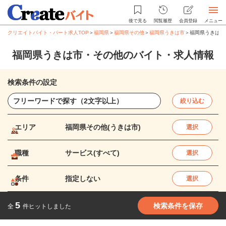
後で見る
閲覧履歴
会員登録
メニュー
クリエイトバイト・パート求人TOP
＞
福岡県
＞
福岡県その他
＞
福岡県うきは市
＞
福岡県うきは市
福岡県うきは市・その他のバイト・求人情報
検索条件の設定
絞り込む
エリア
福岡県その他(うきは市)
選択
職種
サービス(すべて)
選択
条件
指定しない
選択
5
検索条件を保存
全
件ヒットしました