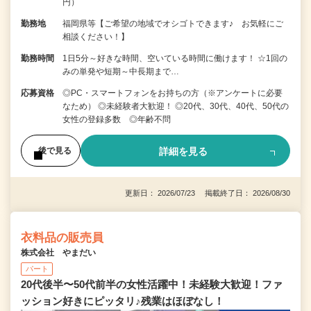
円）
勤務地
福岡県等【ご希望の地域でオシゴトできます♪ お気軽にご
相談ください！】
勤務時間
1日5分～好きな時間、空いている時間に働けます！ ☆1回の
みの単発や短期～中長期まで…
応募資格
◎PC・スマートフォンをお持ちの方（※アンケートに必要
なため） ◎未経験者大歓迎！ ◎20代、30代、40代、50代の
女性の登録多数 ◎年齢不問
詳細を見る
後で見る
更新日： 2026/07/23 掲載終了日： 2026/08/30
衣料品の販売員
株式会社 やまだい
パート
20代後半〜50代前半の女性活躍中！未経験大歓迎！ファ
ッション好きにピッタリ♪残業はほぼなし！