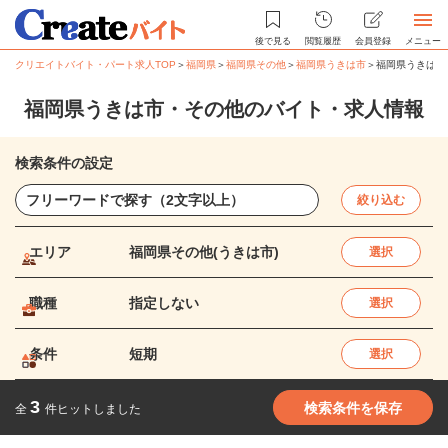
後で見る
閲覧履歴
会員登録
メニュー
クリエイトバイト・パート求人TOP
＞
福岡県
＞
福岡県その他
＞
福岡県うきは市
＞
福岡県うきは市
福岡県うきは市・その他のバイト・求人情報
検索条件の設定
絞り込む
エリア
福岡県その他(うきは市)
選択
職種
指定しない
選択
条件
短期
選択
3
検索条件を保存
全
件ヒットしました