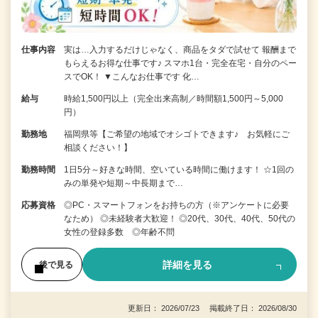
仕事内容
実は…入力するだけじゃなく、商品をタダで試せて 報酬まで
もらえるお得な仕事です♪ スマホ1台・完全在宅・自分のペー
スでOK！ ▼こんなお仕事です 化…
給与
時給1,500円以上（完全出来高制／時間額1,500円～5,000
円）
勤務地
福岡県等【ご希望の地域でオシゴトできます♪ お気軽にご
相談ください！】
勤務時間
1日5分～好きな時間、空いている時間に働けます！ ☆1回の
みの単発や短期～中長期まで…
応募資格
◎PC・スマートフォンをお持ちの方（※アンケートに必要
なため） ◎未経験者大歓迎！ ◎20代、30代、40代、50代の
女性の登録多数 ◎年齢不問
詳細を見る
後で見る
更新日： 2026/07/23 掲載終了日： 2026/08/30