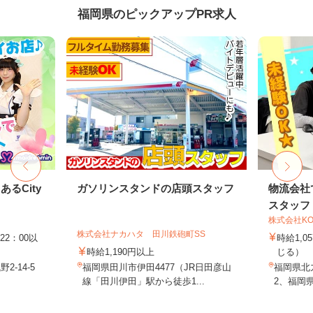
福岡県のピックアップPR求人
るCity
ガソリンスタンドの店頭スタッフ
物流会社
スタッフ
株式会社KO
株式会社ナカハタ 田川鉄砲町SS
22：00以
時給1,
時給1,190円以上
じる）
-14-5
福岡県田川市伊田4477（JR日田彦山
福岡県北九
線「田川伊田」駅から徒歩1...
2、福岡県