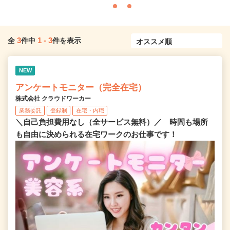
3
1
-
3
全
件中
件を表示
NEW
アンケートモニター（完全在宅）
株式会社 クラウドワーカー
業務委託
登録制
在宅・内職
＼自己負担費用なし（全サービス無料）／ 時間も場所
も自由に決められる在宅ワークのお仕事です！