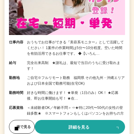
仕事内容
おうちでお仕事ができる『美容系モニター』として活躍して
ください！ 1案件の作業時間は5分〜10分程度。空いた時間
を有効活用できるお仕事です。 ◆【いろん…
給与
完全出来高制 ★謝礼は、最短で当日のうちに受け取れま
す！
勤務地
ご自宅※フルリモート勤務 福岡県 その他九州・沖縄エリア
および日本全国で勤務可能(在宅OK)
勤務時間
好きな時間に働けます！ ★単発（1日のみ）OK！ ★応募
後、即お仕事開始も可！ ★在…
応募資格
＜未経験者OK／年齢不問＞⇒★特に20代〜50代の女性の登
録多数★ ※スマートフォンもしくはパソコンをお持ちの方
詳細を見る
後で見る