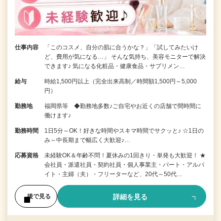
仕事内容
「このコスメ、自分の肌に合うかな？」「試してみたいけ
ど、費用が気になる…」 そんな気持ち、美容モニターで解決
できます♪ 気になる化粧品・健康食品・サプリメン…
給与
時給1,500円以上（完全出来高制／時間額1,500円～5,000
円）
勤務地
福岡県等 ◆勤務地多数♪ご自宅やお近くの店舗で間時間に
働けます♪
勤務時間
1日5分～OK！好きな時間やスキマ時間でサクッと♪ ☆1日の
み～中長期まで幅広く大歓迎♪…
応募資格
未経験OK＆年齢不問！夏休みの1回きり・単発も大歓迎！ ★
会社員・派遣社員・契約社員・個人事業主・パート・アルバ
イト・主婦（夫）・フリーターなど、20代～50代…
詳細を見る
後で見る