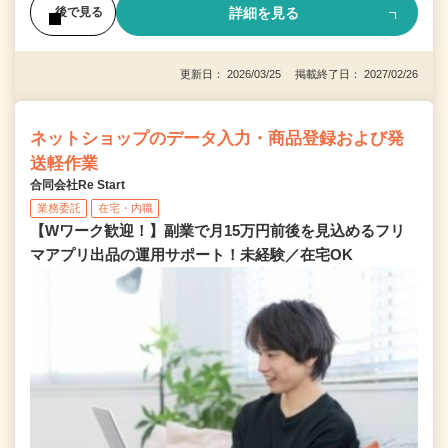
詳細を見る
後で見る
更新日： 2026/03/25 掲載終了日： 2027/02/26
ネットショップのデータ入力・商品登録および発
送軽作業
合同会社Re Start
業務委託
在宅・内職
【Wワーク歓迎！】副業で月15万円前後を見込めるフリ
マアプリ出品の運用サポート！未経験／在宅OK