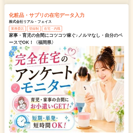
化粧品・サプリの在宅データ入力
株式会社リアル・フェイス
業務委託
登録制
在宅・内職
家事・育児の合間にコツコツ稼ぐ♪ノルマなし・自分のペ
ースでOK！〈福岡県〉