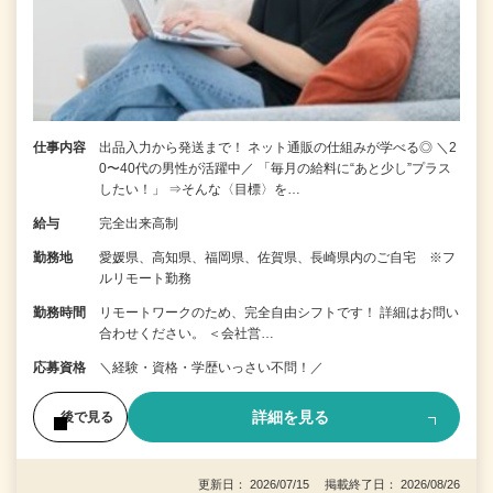
仕事内容
出品入力から発送まで！ ネット通販の仕組みが学べる◎ ＼2
0〜40代の男性が活躍中／ 「毎月の給料に“あと少し”プラス
したい！」 ⇒そんな〈目標〉を…
給与
完全出来高制
勤務地
愛媛県、高知県、福岡県、佐賀県、長崎県内のご自宅 ※フ
ルリモート勤務
勤務時間
リモートワークのため、完全自由シフトです！ 詳細はお問い
合わせください。 ＜会社営…
応募資格
＼経験・資格・学歴いっさい不問！／
詳細を見る
後で見る
更新日： 2026/07/15 掲載終了日： 2026/08/26