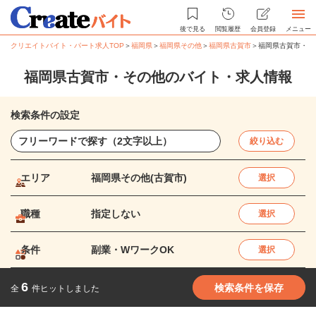
後で見る
閲覧履歴
会員登録
メニュー
クリエイトバイト・パート求人TOP
＞
福岡県
＞
福岡県その他
＞
福岡県古賀市
＞
福岡県古賀市・そ
福岡県古賀市・その他のバイト・求人情報
検索条件の設定
絞り込む
エリア
福岡県その他(古賀市)
選択
職種
指定しない
選択
条件
副業・WワークOK
選択
6
検索条件を保存
全
件ヒットしました