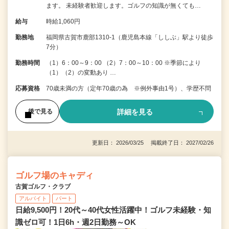
ます。 未経験者歓迎します。ゴルフの知識が無くても…
給与
時給1,060円
勤務地
福岡県古賀市鹿部1310-1（鹿児島本線「ししぶ」駅より徒歩
7分）
勤務時間
（1）6：00～9：00 （2）7：00～10：00 ※季節により
（1）（2）の変動あり …
応募資格
70歳未満の方（定年70歳の為 ※例外事由1号）、学歴不問
詳細を見る
後で見る
更新日： 2026/03/25 掲載終了日： 2027/02/26
ゴルフ場のキャディ
古賀ゴルフ・クラブ
アルバイト
パート
日給9,500円！20代～40代女性活躍中！ゴルフ未経験・知
識ゼロ可！1日6h・週2日勤務～OK