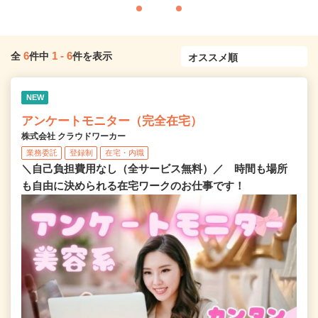
6
1
-
6
全
件中
件を表示
NEW
アンケートモニター（完全在宅）
株式会社 クラウドワーカー
業務委託
登録制
在宅・内職
＼自己負担費用なし（全サービス無料）／ 時間も場所
も自由に決められる在宅ワークのお仕事です！