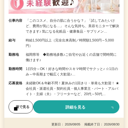
仕事内容
「このコスメ、自分の肌に合うかな？」「試してみたいけ
ど、費用が気になる…」 そんな気持ち、美容モニターで解決
できます♪ 気になる化粧品・健康食品・サプリメン…
給与
時給1,500円以上（完全出来高制／時間額1,500円～5,000
円）
勤務地
福岡県等 ◆勤務地多数♪ご自宅やお近くの店舗で間時間に
働けます♪
勤務時間
1日5分～OK！好きな時間やスキマ時間でサクッと♪ ☆1日の
み～中長期まで幅広く大歓迎♪…
応募資格
未経験OK＆年齢不問！夏休みの1回きり・単発も大歓迎！ ★
会社員・派遣社員・契約社員・個人事業主・パート・アルバ
イト・主婦（夫）・フリーターなど、20代～50代…
詳細を見る
後で見る
更新日： 2026/08/05 掲載終了日： 2026/08/30