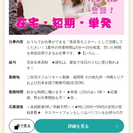
仕事内容
おうちでお仕事ができる『美容系モニター』として活躍して
ください！ 1案件の作業時間は5分〜10分程度。空いた時間
を有効活用できるお仕事です。 ◆【いろん…
給与
完全出来高制 ★謝礼は、最短で当日のうちに受け取れま
す！
勤務地
ご自宅※フルリモート勤務 福岡県 その他九州・沖縄エリア
および日本全国で勤務可能(在宅OK)
勤務時間
好きな時間に働けます！ ★単発（1日のみ）OK！ ★応募
後、即お仕事開始も可！ ★在…
応募資格
＜未経験者OK／年齢不問＞⇒★特に20代〜50代の女性の登
録多数★ ※スマートフォンもしくはパソコンをお持ちの方
詳細を見る
後で見る