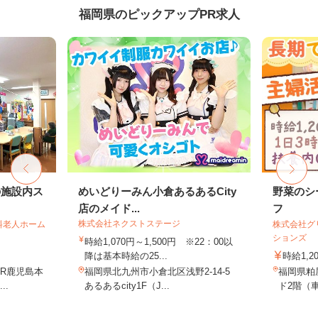
福岡県のピックアップPR求人
の施設内ス
めいどりーみん小倉あるあるCity
野菜のシ
店のメイド...
フ
株式会社ネクストステージ
料老人ホーム
株式会社グ
ションズ
時給1,070円～1,500円 ※22：00以
降は基本時給の25...
時給1,2
JR鹿児島本
福岡県北九州市小倉北区浅野2-14-5
福岡県粕
..
あるあるcity1F（J...
ド2階（車