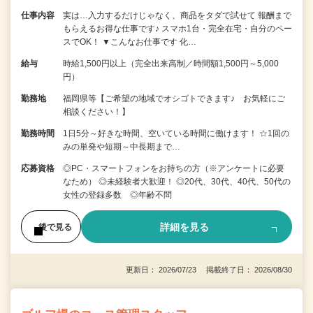
仕事内容
実は…入力するだけじゃなく、商品をタダで試せて 報酬まで
もらえるお得な仕事です♪ スマホ1台・完全在宅・自分のペー
スでOK！ ▼こんなお仕事です 化…
給与
時給1,500円以上（完全出来高制／時間額1,500円～5,000
円）
勤務地
福岡県等【ご希望の地域でオシゴトできます♪ お気軽にご
相談ください！】
勤務時間
1日5分～好きな時間、空いている時間に働けます！ ☆1回の
みの単発や短期～中長期まで…
応募資格
◎PC・スマートフォンをお持ちの方（※アンケートに必要
なため） ◎未経験者大歓迎！ ◎20代、30代、40代、50代の
女性の登録多数 ◎年齢不問
詳細を見る
後で見る
更新日： 2026/07/23 掲載終了日： 2026/08/30