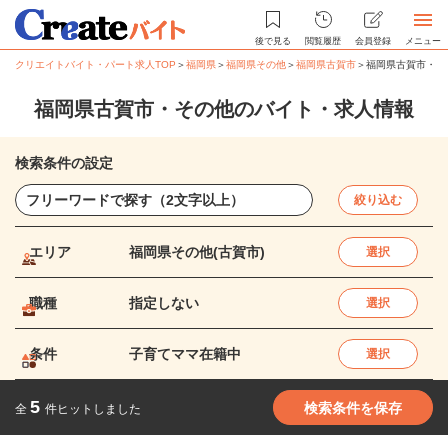
後で見る
閲覧履歴
会員登録
メニュー
クリエイトバイト・パート求人TOP
＞
福岡県
＞
福岡県その他
＞
福岡県古賀市
＞
福岡県古賀市・そ
福岡県古賀市・その他のバイト・求人情報
検索条件の設定
絞り込む
エリア
福岡県その他(古賀市)
選択
職種
指定しない
選択
条件
子育てママ在籍中
選択
5
検索条件を保存
全
件ヒットしました