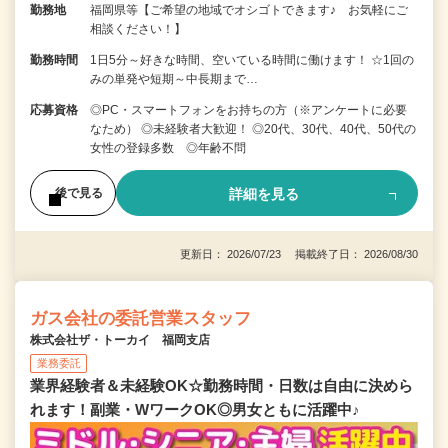
勤務地
福岡県等【ご希望の地域でオシゴトできます♪ お気軽にご
相談ください！】
勤務時間
1日5分～好きな時間、空いている時間に働けます！ ☆1回の
みの単発や短期～中長期まで…
応募資格
◎PC・スマートフォンをお持ちの方（※アンケートに必要
なため） ◎未経験者大歓迎！ ◎20代、30代、40代、50代の
女性の登録多数 ◎年齢不問
詳細を見る
後で見る
更新日： 2026/07/23 掲載終了日： 2026/08/30
ガス会社の委託営業スタッフ
株式会社ザ・トーカイ 福岡支店
業務委託
業界経験者＆未経験OK☆勤務時間・日数は自由に決めら
れます！副業・WワークOK◎男女ともに活躍中♪