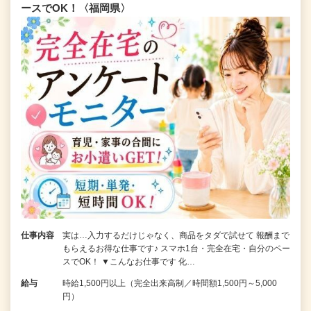
ースでOK！〈福岡県〉
仕事内容
実は…入力するだけじゃなく、商品をタダで試せて 報酬まで
もらえるお得な仕事です♪ スマホ1台・完全在宅・自分のペー
スでOK！ ▼こんなお仕事です 化…
給与
時給1,500円以上（完全出来高制／時間額1,500円～5,000
円）