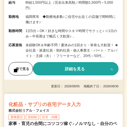
給与
時給1,500円以上（完全出来高制／時間額1,500円～5,000
円）
勤務地
福岡県等 ◆勤務地多数♪ご自宅やお近くの店舗で間時間に
働けます♪
勤務時間
1日5分～OK！好きな時間やスキマ時間でサクッと♪ ☆1日の
み～中長期まで幅広く大歓迎♪…
応募資格
未経験OK＆年齢不問！夏休みの1回きり・単発も大歓迎！ ★
会社員・派遣社員・契約社員・個人事業主・パート・アルバ
イト・主婦（夫）・フリーターなど、20代～50代…
詳細を見る
後で見る
更新日： 2026/08/05 掲載終了日： 2026/08/30
化粧品・サプリの在宅データ入力
株式会社リアル・フェイス
業務委託
登録制
在宅・内職
家事・育児の合間にコツコツ稼ぐ♪ノルマなし・自分のペ