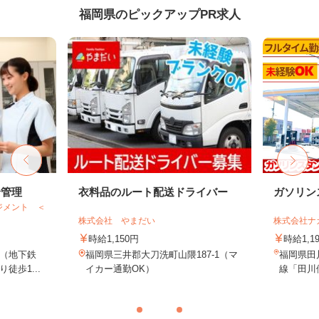
福岡県のピックアップPR求人
給管理
衣料品のルート配送ドライバー
ガソリン
ジメント ＜
株式会社 やまだい
株式会社ナ
時給1,150円
時給1,1
（地下鉄
福岡県三井郡大刀洗町山隈187-1（マ
福岡県田川
徒歩1...
イカー通勤OK）
線「田川伊