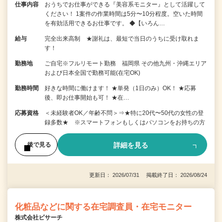
仕事内容
おうちでお仕事ができる『美容系モニター』として活躍して
ください！ 1案件の作業時間は5分〜10分程度。空いた時間
を有効活用できるお仕事です。 ◆【いろん…
給与
完全出来高制 ★謝礼は、最短で当日のうちに受け取れま
す！
勤務地
ご自宅※フルリモート勤務 福岡県 その他九州・沖縄エリア
および日本全国で勤務可能(在宅OK)
勤務時間
好きな時間に働けます！ ★単発（1日のみ）OK！ ★応募
後、即お仕事開始も可！ ★在…
応募資格
＜未経験者OK／年齢不問＞⇒★特に20代〜50代の女性の登
録多数★ ※スマートフォンもしくはパソコンをお持ちの方
詳細を見る
後で見る
更新日： 2026/07/31 掲載終了日： 2026/08/24
化粧品などに関する在宅調査員・在宅モニター
株式会社ビサーチ