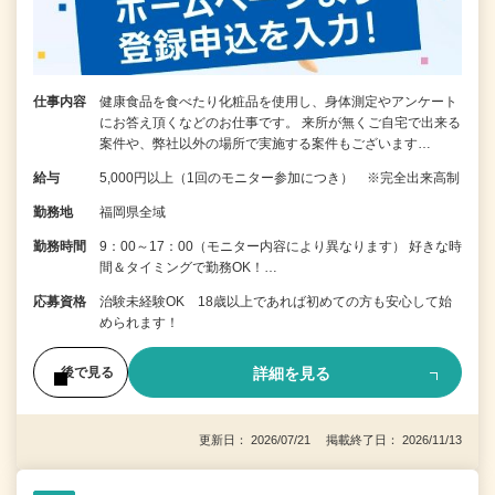
仕事内容
健康食品を食べたり化粧品を使用し、身体測定やアンケート
にお答え頂くなどのお仕事です。 来所が無くご自宅で出来る
案件や、弊社以外の場所で実施する案件もございます…
給与
5,000円以上（1回のモニター参加につき） ※完全出来高制
勤務地
福岡県全域
勤務時間
9：00～17：00（モニター内容により異なります） 好きな時
間＆タイミングで勤務OK！…
応募資格
治験未経験OK 18歳以上であれば初めての方も安心して始
められます！
詳細を見る
後で見る
更新日： 2026/07/21 掲載終了日： 2026/11/13