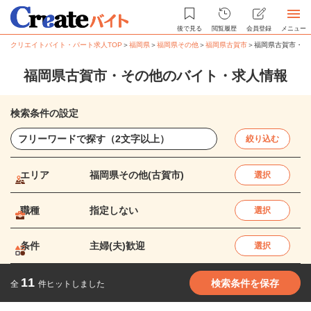
後で見る
閲覧履歴
会員登録
メニュー
クリエイトバイト・パート求人TOP
＞
福岡県
＞
福岡県その他
＞
福岡県古賀市
＞
福岡県古賀市・そ
福岡県古賀市・その他のバイト・求人情報
検索条件の設定
絞り込む
エリア
福岡県その他(古賀市)
選択
職種
指定しない
選択
条件
主婦(夫)歓迎
選択
11
検索条件を保存
全
件ヒットしました