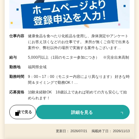
仕事内容
健康食品を食べたり化粧品を使用し、身体測定やアンケート
にお答え頂くなどのお仕事です。 来所が無くご自宅で出来る
案件や、弊社以外の場所で実施する案件もございます…
給与
5,000円以上（1回のモニター参加につき） ※完全出来高制
勤務地
福岡県全域
勤務時間
9：00～17：00（モニター内容により異なります） 好きな時
間＆タイミングで勤務OK！…
応募資格
治験未経験OK 18歳以上であれば初めての方も安心して始
められます！
詳細を見る
後で見る
更新日： 2026/07/21 掲載終了日： 2026/11/13