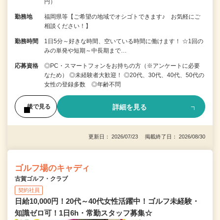
円）
勤務地
福岡県等【ご希望の地域でオシゴトできます♪ お気軽にご
相談ください！】
勤務時間
1日5分～好きな時間、空いている時間に働けます！ ☆1回の
みの単発や短期～中長期まで…
応募資格
◎PC・スマートフォンをお持ちの方（※アンケートに必要
なため） ◎未経験者大歓迎！ ◎20代、30代、40代、50代の
女性の登録多数 ◎年齢不問
詳細を見る
後で見る
更新日： 2026/07/23 掲載終了日： 2026/08/30
ゴルフ場のキャディ
古賀ゴルフ・クラブ
契約社員
日給10,000円！20代～40代女性活躍中！ゴルフ未経験・
知識ゼロ可！1日6h・常勤スタッフ募集☆