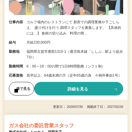
仕事内容
ゴルフ場内のレストランにて 厨房での調理業務や下ごしら
え、 盛り付けを行う 調理スタッフを募集します。 【具体的
には…】 食材の切り込み、料理の簡…
給与
月給230,000円
勤務地
福岡県古賀市鹿部1310-1（鹿児島本線「ししぶ」駅より徒歩
7分）
勤務時間
6：00～18：00の間で1日8時間勤務（シフト制）
応募資格
高卒以上、64歳未満の方（定年65歳の為 ※例外事由1号）
詳細を見る
後で見る
更新日： 2026/07/30 掲載終了日： 2027/02/26
ガス会社の委託営業スタッフ