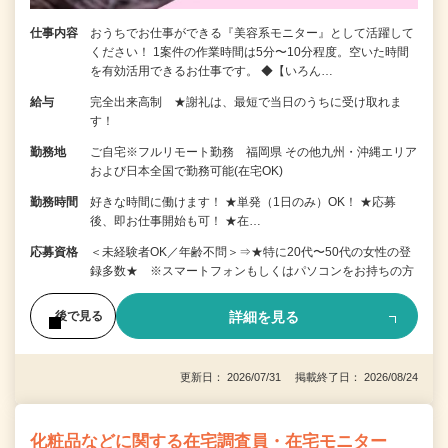
仕事内容
おうちでお仕事ができる『美容系モニター』として活躍して
ください！ 1案件の作業時間は5分〜10分程度。空いた時間
を有効活用できるお仕事です。 ◆【いろん…
給与
完全出来高制 ★謝礼は、最短で当日のうちに受け取れま
す！
勤務地
ご自宅※フルリモート勤務 福岡県 その他九州・沖縄エリア
および日本全国で勤務可能(在宅OK)
勤務時間
好きな時間に働けます！ ★単発（1日のみ）OK！ ★応募
後、即お仕事開始も可！ ★在…
応募資格
＜未経験者OK／年齢不問＞⇒★特に20代〜50代の女性の登
録多数★ ※スマートフォンもしくはパソコンをお持ちの方
詳細を見る
後で見る
更新日： 2026/07/31 掲載終了日： 2026/08/24
化粧品などに関する在宅調査員・在宅モニター