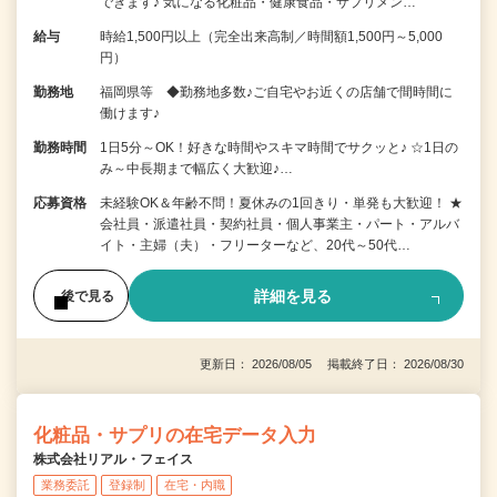
できます♪ 気になる化粧品・健康食品・サプリメン…
給与
時給1,500円以上（完全出来高制／時間額1,500円～5,000
円）
勤務地
福岡県等 ◆勤務地多数♪ご自宅やお近くの店舗で間時間に
働けます♪
勤務時間
1日5分～OK！好きな時間やスキマ時間でサクッと♪ ☆1日の
み～中長期まで幅広く大歓迎♪…
応募資格
未経験OK＆年齢不問！夏休みの1回きり・単発も大歓迎！ ★
会社員・派遣社員・契約社員・個人事業主・パート・アルバ
イト・主婦（夫）・フリーターなど、20代～50代…
詳細を見る
後で見る
更新日： 2026/08/05 掲載終了日： 2026/08/30
化粧品・サプリの在宅データ入力
株式会社リアル・フェイス
業務委託
登録制
在宅・内職