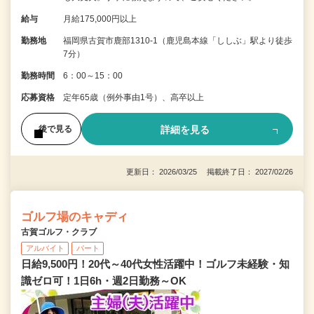
給与
月給175,000円以上
勤務地
福岡県古賀市鹿部1310-1（鹿児島本線「ししぶ」駅より徒歩
7分）
勤務時間
6：00～15：00
応募資格
定年65歳（例外事由1号）、高卒以上
詳細を見る
後で見る
更新日： 2026/03/25 掲載終了日： 2027/02/26
ゴルフ場のキャディ
古賀ゴルフ・クラブ
アルバイト
パート
日給9,500円！20代～40代女性活躍中！ゴルフ未経験・知
識ゼロ可！1日6h・週2日勤務～OK