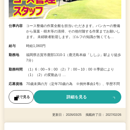
仕事内容
コース整備の作業全般を担当いただきます。バンカーの整備
から落葉・樹木等の清掃、その他付随する作業までお願いし
ます。 未経験者歓迎します。ゴルフの知識が無くても…
給与
時給1,060円
勤務地
福岡県古賀市鹿部1310-1（鹿児島本線「ししぶ」駅より徒歩
7分）
勤務時間
（1）6：00～9：00 （2）7：00～10：00 ※季節により
（1）（2）の変動あり …
応募資格
70歳未満の方（定年70歳の為 ※例外事由1号）、学歴不問
詳細を見る
後で見る
更新日： 2026/03/25 掲載終了日： 2027/02/26