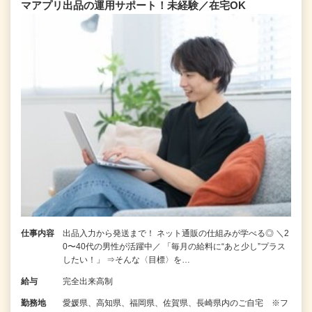
マアプリ出品の運用サポート！未経験／在宅OK
仕事内容
出品入力から発送まで！ ネット通販の仕組みが学べる◎ ＼2
0〜40代の男性が活躍中／ 「毎月の給料に“あと少し”プラス
したい！」 ⇒そんな〈目標〉を…
給与
完全出来高制
勤務地
愛媛県、高知県、福岡県、佐賀県、長崎県内のご自宅 ※フ