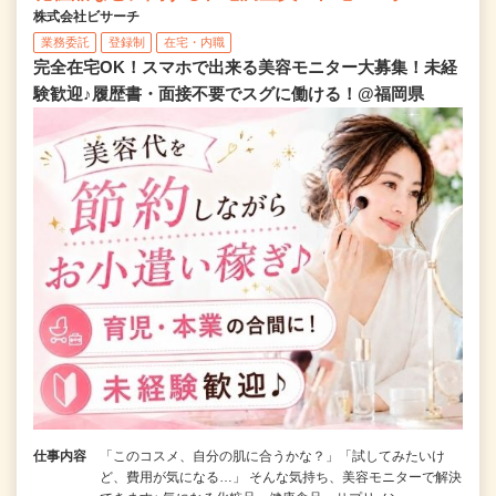
株式会社ビサーチ
業務委託
登録制
在宅・内職
完全在宅OK！スマホで出来る美容モニター大募集！未経
験歓迎♪履歴書・面接不要でスグに働ける！@福岡県
仕事内容
「このコスメ、自分の肌に合うかな？」「試してみたいけ
ど、費用が気になる…」 そんな気持ち、美容モニターで解決