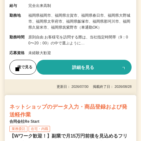
給与
完全出来高制
勤務地
福岡県福岡市、福岡県古賀市、福岡県春日市、福岡県大野城
市、福岡県太宰府市、福岡県飯塚市、福岡県那珂川市、福岡
県久留米市、福岡県筑紫野市（車通勤OK）
勤務時間
原則自由 お客様宅を訪問する際は、当社指定時間帯（9：0
0〜20：00）の中で選ぶように…
応募資格
未経験大歓迎
詳細を見る
後で見る
更新日： 2026/07/30 掲載終了日： 2026/08/28
ネットショップのデータ入力・商品登録および発
送軽作業
合同会社Re Start
業務委託
在宅・内職
【Wワーク歓迎！】副業で月15万円前後を見込めるフリ