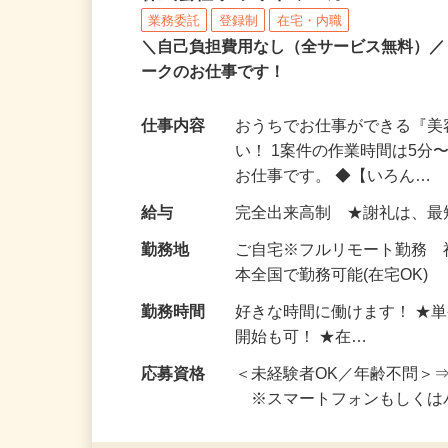
株式会社 クラウドワーカー
業務委託
登録制
在宅・内職
＼自己負担費用なし（全サービス無料）
ークのお仕事です！
仕事内容
おうちでお仕事ができる『
い！ 1案件の作業時間は5
お仕事です。 ◆【いろん…
給与
完全出来高制 ★謝礼は、
勤務地
ご自宅※フルリモート勤務 
本全国で勤務可能(在宅OK)
勤務時間
好きな時間に働けます！ ★
開始も可！ ★在…
応募資格
＜未経験者OK／年齢不問＞
※スマートフォンもしくは