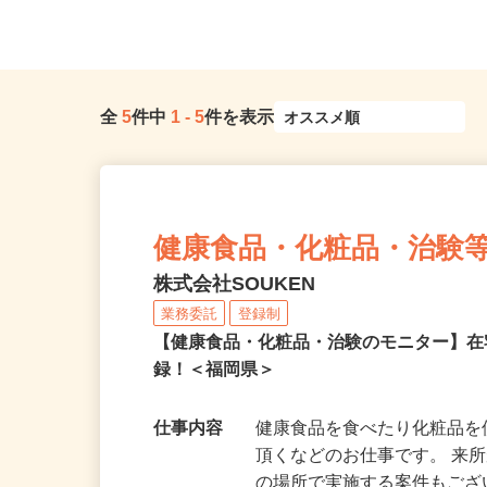
多駅前シティビル4F（地...
線「田川伊田」駅から徒歩1
全
5
件中
1
-
5
件を表示
健康食品・化粧品・治験
株式会社SOUKEN
業務委託
登録制
【健康食品・化粧品・治験のモニター】
録！＜福岡県＞
仕事内容
健康食品を食べたり化粧品
頂くなどのお仕事です。 来