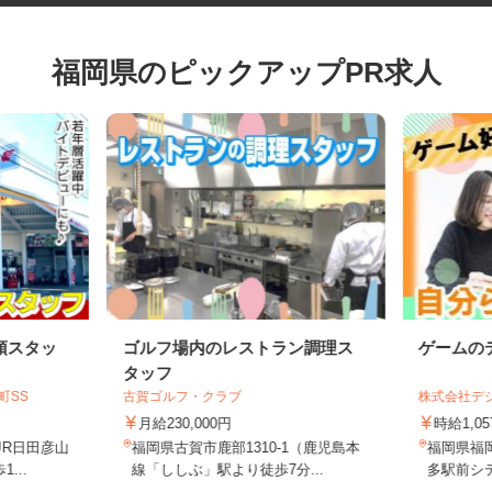
福岡県のピックアップPR求人
頭スタッ
ゴルフ場内のレストラン調理ス
ゲーム
タッフ
町SS
古賀ゴルフ・クラブ
株式会社
月給230,000円
時給1
（JR日田彦山
福岡県古賀市鹿部1310-1（鹿児島本
福岡県福