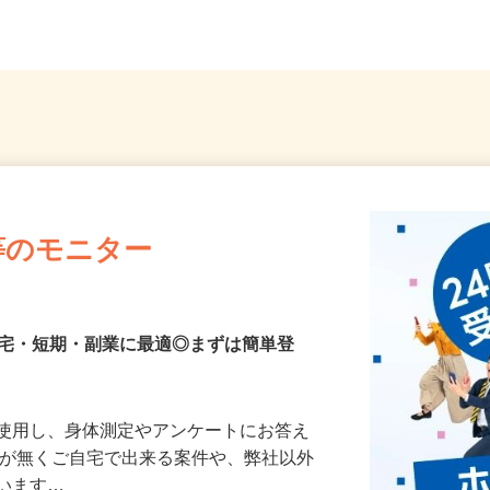
...
線「ししぶ」駅より徒歩7分...
多駅前シ
等のモニター
在宅・短期・副業に最適◎まずは簡単登
を使用し、身体測定やアンケートにお答え
所が無くご自宅で出来る案件や、弊社以外