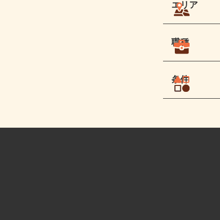
エリア
職種
条件