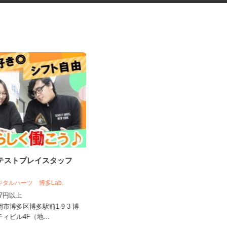
のテストプレイスタッフ
ガソリンスタンドの店頭スタッ
フ
デジタルハーツ 博多Lab.
株式会社ナカハタ 田川鉄砲町SS
,057円以上
時給1,190円以上
岡市博多区博多駅前1-9-3 博
福岡県田川市伊田4477（JR日田彦山