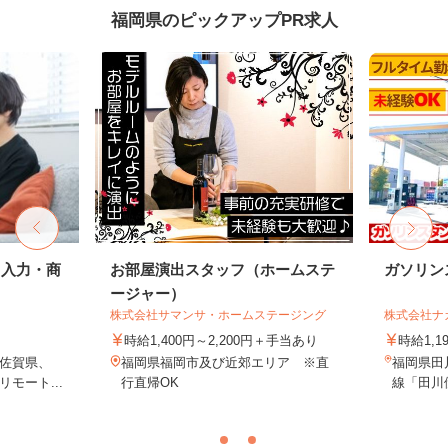
福岡県のピックアップPR求人
タ入力・商
お部屋演出スタッフ（ホームステ
ガソリン
ージャー）
株式会社サマンサ・ホームステージング
株式会社ナ
時給1,400円～2,200円＋手当あり
時給1,1
佐賀県、
福岡県福岡市及び近郊エリア ※直
福岡県田川
モート...
行直帰OK
線「田川伊