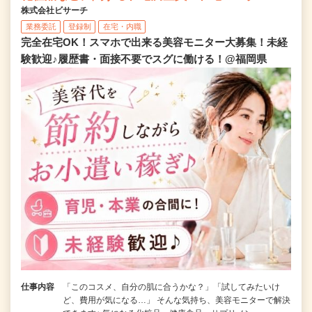
株式会社ビサーチ
業務委託
登録制
在宅・内職
完全在宅OK！スマホで出来る美容モニター大募集！未経
験歓迎♪履歴書・面接不要でスグに働ける！@福岡県
仕事内容
「このコスメ、自分の肌に合うかな？」「試してみたいけ
ど、費用が気になる…」 そんな気持ち、美容モニターで解決