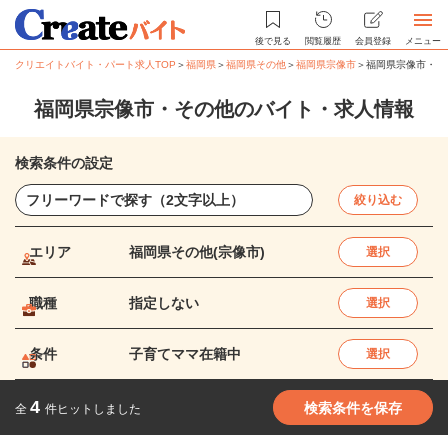
後で見る
閲覧履歴
会員登録
メニュー
クリエイトバイト・パート求人TOP
＞
福岡県
＞
福岡県その他
＞
福岡県宗像市
＞
福岡県宗像市・そ
福岡県宗像市・その他のバイト・求人情報
検索条件の設定
絞り込む
エリア
福岡県その他(宗像市)
選択
職種
指定しない
選択
条件
子育てママ在籍中
選択
4
検索条件を保存
全
件ヒットしました