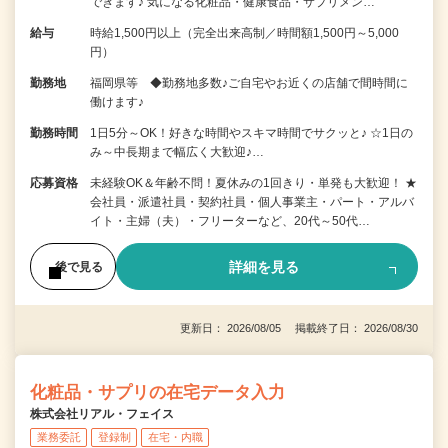
できます♪ 気になる化粧品・健康食品・サプリメン…
給与
時給1,500円以上（完全出来高制／時間額1,500円～5,000
円）
勤務地
福岡県等 ◆勤務地多数♪ご自宅やお近くの店舗で間時間に
働けます♪
勤務時間
1日5分～OK！好きな時間やスキマ時間でサクッと♪ ☆1日の
み～中長期まで幅広く大歓迎♪…
応募資格
未経験OK＆年齢不問！夏休みの1回きり・単発も大歓迎！ ★
会社員・派遣社員・契約社員・個人事業主・パート・アルバ
イト・主婦（夫）・フリーターなど、20代～50代…
詳細を見る
後で見る
更新日： 2026/08/05 掲載終了日： 2026/08/30
化粧品・サプリの在宅データ入力
株式会社リアル・フェイス
業務委託
登録制
在宅・内職