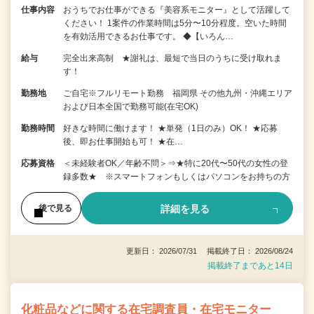
仕事内容
おうちでお仕事ができる『美容系モニター』として活躍して
ください！ 1案件の作業時間は5分〜10分程度。空いた時間
を有効活用できるお仕事です。 ◆【いろん…
給与
完全出来高制 ★謝礼は、最短で当日のうちに受け取れま
す！
勤務地
ご自宅※フルリモート勤務 福岡県 その他九州・沖縄エリア
および日本全国で勤務可能(在宅OK)
勤務時間
好きな時間に働けます！ ★単発（1日のみ）OK！ ★応募
後、即お仕事開始も可！ ★在…
応募資格
＜未経験者OK／年齢不問＞⇒★特に20代〜50代の女性の登
録多数★ ※スマートフォンもしくはパソコンをお持ちの方
詳細を見る
後で見る
更新日： 2026/07/31 掲載終了日： 2026/08/24
掲載終了まであと14日
化粧品などに関する在宅調査員・在宅モニター