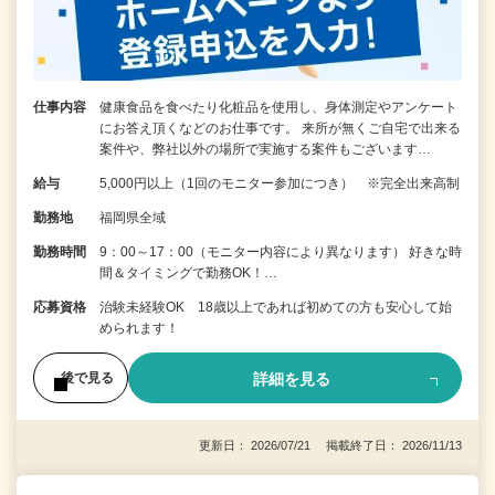
仕事内容
健康食品を食べたり化粧品を使用し、身体測定やアンケート
にお答え頂くなどのお仕事です。 来所が無くご自宅で出来る
案件や、弊社以外の場所で実施する案件もございます…
給与
5,000円以上（1回のモニター参加につき） ※完全出来高制
勤務地
福岡県全域
勤務時間
9：00～17：00（モニター内容により異なります） 好きな時
間＆タイミングで勤務OK！…
応募資格
治験未経験OK 18歳以上であれば初めての方も安心して始
められます！
詳細を見る
後で見る
更新日： 2026/07/21 掲載終了日： 2026/11/13