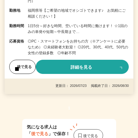
円）
勤務地
福岡県等【ご希望の地域でオシゴトできます♪ お気軽にご
相談ください！】
勤務時間
1日5分～好きな時間、空いている時間に働けます！ ☆1回の
みの単発や短期～中長期まで…
応募資格
◎PC・スマートフォンをお持ちの方（※アンケートに必要
なため） ◎未経験者大歓迎！ ◎20代、30代、40代、50代の
女性の登録多数 ◎年齢不問
詳細を見る
後で見る
更新日： 2026/07/23 掲載終了日： 2026/08/30
1
気になる求人は
「
後で見る
」で保存！