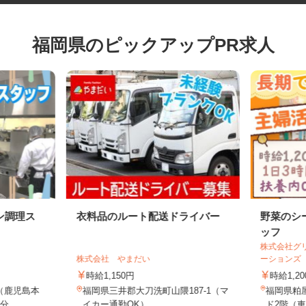
福岡県のピックアップPR求人
ン調理ス
衣料品のルート配送ドライバー
野菜の
ッフ
株式会社
株式会社 やまだい
ーション
時給1,150円
時給1,
1（鹿児島本
福岡県三井郡大刀洗町山隈187-1（マ
福岡県