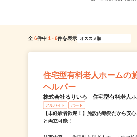
ド2階（車・バイク・自転車...
線「ししぶ」駅より徒歩7分
全
6
件中
1
-
6
件を表示
住宅型有料老人ホームの
ヘルパー
株式会社るりいろ 住宅型有料老人
アルバイト
パート
【未経験者歓迎！】施設内勤務だから安心
と両立可能！