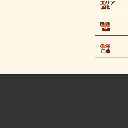
エリア
職種
条件