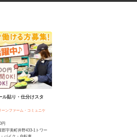
シール貼り・仕分けスタ
ゴルフ場内のレストラン調理ス
タッフ
グリーンファーム・コミュニケ
ズ
古賀ゴルフ・クラブ
200円
月給230,000円
粕屋郡宇美町井野433-1トワー
福岡県古賀市鹿部1310-1（鹿児島本