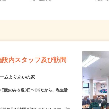
...
イカー通勤OK）
ド2階（
施設内スタッフ及び訪問
ホームよりあいの家
♪日勤のみ＆週3日〜OKだから、私生活