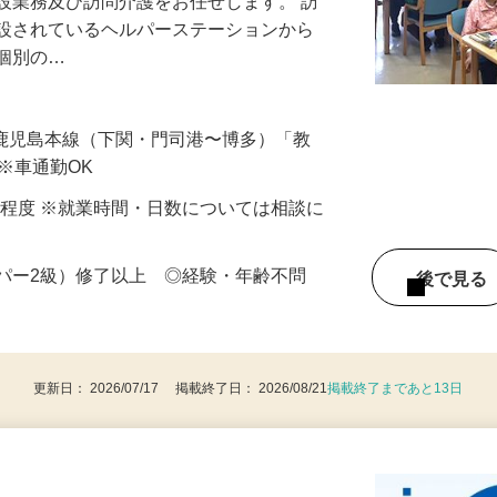
設業務及び訪問介護をお任せします。 訪
併設されているヘルパーステーションから
、個別の…
JR鹿児島本線（下関・門司港〜博多）「教
）※車通勤OK
〜4日程度 ※就業時間・日数については相談に
ルパー2級）修了以上 ◎経験・年齢不問
後で見
更新日： 2026/07/17 掲載終了日： 2026/08/21
掲載終了まであと13日