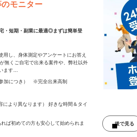
等のモニター
在宅・短期・副業に最適◎まずは簡単登
を使用し、身体測定やアンケートにお答え
所が無くご自宅で出来る案件や、弊社以外
ざいます…
ター参加につき） ※完全出来高制
ー内容により異なります） 好きな時間＆タイ
であれば初めての方も安心して始められま
後で見