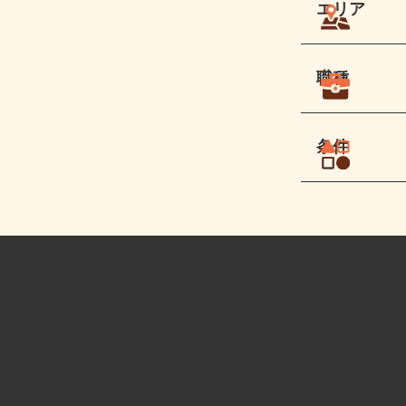
エリア
職種
条件