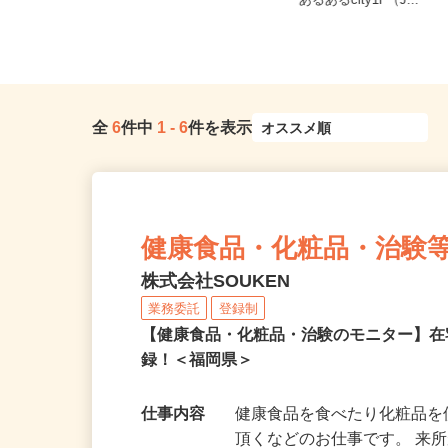
全国どこからでも在宅勤務OK（全国
福岡県北九州市小倉北区浅野
47都道府県対応、転勤なし）
あるあるcity1F（J...
全
6
件中
1
-
6
件を表示
健康食品・化粧品・治験
株式会社SOUKEN
業務委託
登録制
【健康食品・化粧品・治験のモニター】
録！＜福岡県＞
仕事内容
健康食品を食べたり化粧品