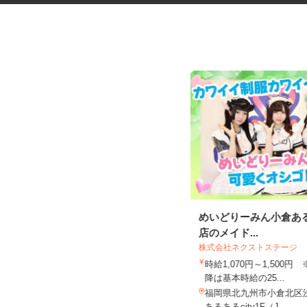
税理士事務所の在宅勤務スタッ
めいどりーみん小倉ある
フ
店のメイド...
税理士法人サリーレ
株式会社ネクストステージ
時給1,300円〜1,600円以上 ※経験
時給1,070円～1,500円
年数・スキルによる
降は基本時給の25...