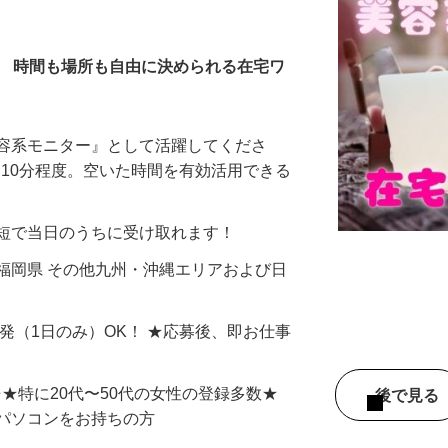
全在宅）
／ 時間も場所も自由に決められる在宅ワ
美容系モニター』として活躍してくださ
分〜10分程度。空いた時間を有効活用できる
最短で当日のうちに受け取れます！
福岡県 その他九州・沖縄エリアおよび日
単発（1日のみ）OK！ ★応募後、即お仕事
⇒★特に20代〜50代の女性の登録多数★
後で見