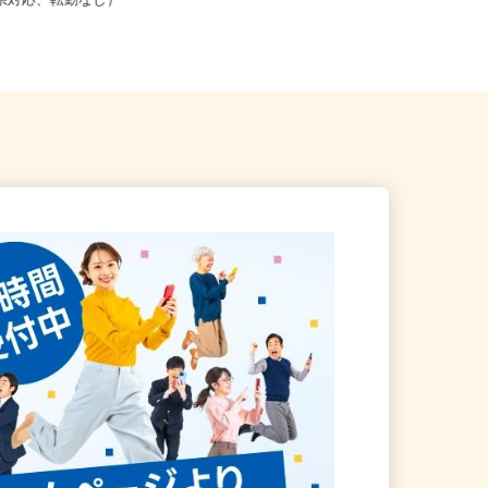
こからでも在宅勤務OK（全国
福岡県北九州市小倉北区浅野2-14-5
道府県対応、転勤なし）
あるあるcity1F（J...