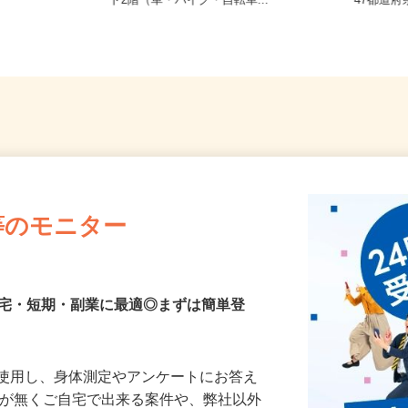
2-14-5
福岡県粕屋郡宇美町井野433-1トワー
全国ど
ド2階（車・バイク・自転車...
47都
等のモニター
在宅・短期・副業に最適◎まずは簡単登
を使用し、身体測定やアンケートにお答え