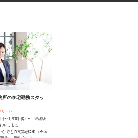
事務所の在宅勤務スタッ
めいどりーみん小倉あるあるCity
店のメイド...
人サリーレ
株式会社ネクストステージ
300円〜1,600円以上 ※経験
時給1,070円～1,500円 ※22：00以
スキルによる
降は基本時給の25...