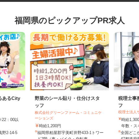
福岡県のピックアップPR求人
あるCity
野菜のシール貼り・仕分けスタ
税理士
ッフ
フ
税理士法
株式会社グリーンファーム・コミュニケ
ーションズ
 ※22：00以
時給1,
時給1,200円
年数・