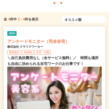
4
1
-
4
全
件中
件を表示
NEW
アンケートモニター（完全在宅）
株式会社 クラウドワーカー
業務委託
登録制
在宅・内職
＼自己負担費用なし（全サービス無料）／ 時間も場所
も自由に決められる在宅ワークのお仕事です！