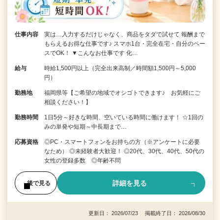
仕事内容
実は…入力するだけじゃなく、商品をタダで試せて 報酬まで
もらえるお得な仕事です♪ スマホ1台・完全在宅・自分のペー
スでOK！ ▼こんなお仕事です 化…
給与
時給1,500円以上（完全出来高制／時間額1,500円～5,000
円）
勤務地
福岡県等【ご希望の地域でオシゴトできます♪ お気軽にご
相談ください！】
勤務時間
1日5分～好きな時間、空いている時間に働けます！ ☆1回の
みの単発や短期～中長期まで…
応募資格
◎PC・スマートフォンをお持ちの方（※アンケートに必要
なため） ◎未経験者大歓迎！ ◎20代、30代、40代、50代の
女性の登録多数 ◎年齢不問
詳細を見る
後で見る
更新日： 2026/07/23 掲載終了日： 2026/08/30