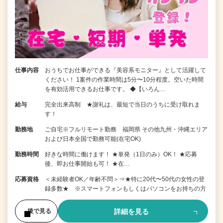
仕事内容
おうちでお仕事ができる『美容系モニター』として活躍して
ください！ 1案件の作業時間は5分〜10分程度。空いた時間
を有効活用できるお仕事です。 ◆【いろん…
給与
完全出来高制 ★謝礼は、最短で当日のうちに受け取れま
す！
勤務地
ご自宅※フルリモート勤務 福岡県 その他九州・沖縄エリア
および日本全国で勤務可能(在宅OK)
勤務時間
好きな時間に働けます！ ★単発（1日のみ）OK！ ★応募
後、即お仕事開始も可！ ★在…
応募資格
＜未経験者OK／年齢不問＞⇒★特に20代〜50代の女性の登
録多数★ ※スマートフォンもしくはパソコンをお持ちの方
詳細を見る
後で見る