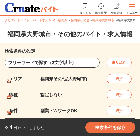
後で見る
閲覧履歴
会員登録
メニュー
クリエイトバイト・パート求人TOP
＞
福岡県
＞
福岡県その他
＞
福岡県大野城市
＞
福岡県大野城市
福岡県大野城市・その他のバイト・求人情報
検索条件の設定
絞り込む
エリア
福岡県その他(大野城市)
選択
職種
指定しない
選択
条件
副業・WワークOK
選択
4
検索条件を保存
全
件ヒットしました