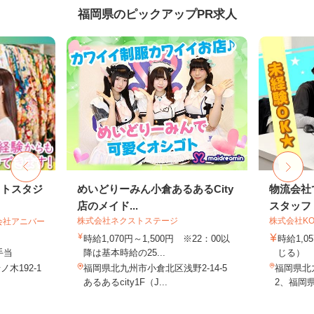
福岡県のピックアップPR求人
ォトスタジ
めいどりーみん小倉あるあるCity
物流会社
店のメイド...
スタッフ
株式会社ネクストステージ
株式会社KO
会社アニバー
時給1,070円～1,500円 ※22：00以
時給1,
手当
降は基本時給の25...
じる）
木192-1
福岡県北九州市小倉北区浅野2-14-5
福岡県北九
あるあるcity1F（J...
2、福岡県