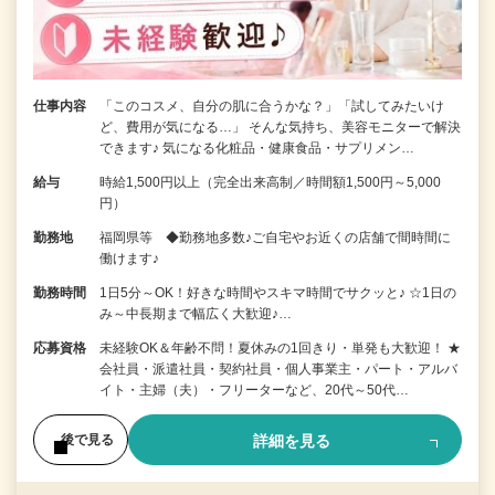
仕事内容
「このコスメ、自分の肌に合うかな？」「試してみたいけ
ど、費用が気になる…」 そんな気持ち、美容モニターで解決
できます♪ 気になる化粧品・健康食品・サプリメン…
給与
時給1,500円以上（完全出来高制／時間額1,500円～5,000
円）
勤務地
福岡県等 ◆勤務地多数♪ご自宅やお近くの店舗で間時間に
働けます♪
勤務時間
1日5分～OK！好きな時間やスキマ時間でサクッと♪ ☆1日の
み～中長期まで幅広く大歓迎♪…
応募資格
未経験OK＆年齢不問！夏休みの1回きり・単発も大歓迎！ ★
会社員・派遣社員・契約社員・個人事業主・パート・アルバ
イト・主婦（夫）・フリーターなど、20代～50代…
詳細を見る
後で見る