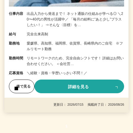
仕事内容
出品入力から発送まで！ ネット通販の仕組みが学べる◎ ＼2
0〜40代の男性が活躍中／ 「毎月の給料に“あと少し”プラス
したい！」 ⇒そんな〈目標〉を…
給与
完全出来高制
勤務地
愛媛県、高知県、福岡県、佐賀県、長崎県内のご自宅 ※フ
ルリモート勤務
勤務時間
リモートワークのため、完全自由シフトです！ 詳細はお問い
合わせください。 ＜会社営…
応募資格
＼経験・資格・学歴いっさい不問！／
詳細を見る
後で見る
更新日： 2026/07/15 掲載終了日： 2026/08/26
1