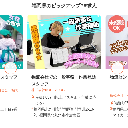
福岡県のピックアップPR求人
けスタッフ
物流会社での一般事務・作業補助
物流セン
スタッフ
株式会社KOUGALOGI
連合会 福岡
株式会社 
時給1,057円以上（スキル・年齢に応
じる）
時給1,0
三丁目7番
福岡県北九州市門司区新門司北2-10-
福岡県三
2、福岡県北九州市小倉南区...
マイカー