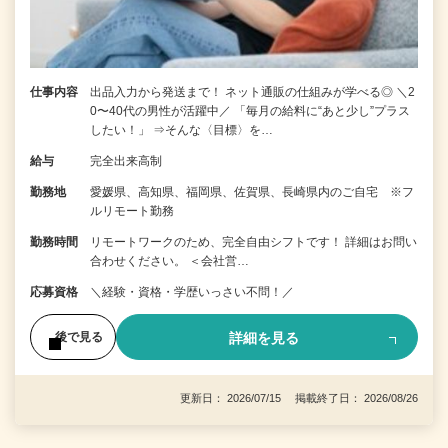
仕事内容
出品入力から発送まで！ ネット通販の仕組みが学べる◎ ＼2
0〜40代の男性が活躍中／ 「毎月の給料に“あと少し”プラス
したい！」 ⇒そんな〈目標〉を…
給与
完全出来高制
勤務地
愛媛県、高知県、福岡県、佐賀県、長崎県内のご自宅 ※フ
ルリモート勤務
勤務時間
リモートワークのため、完全自由シフトです！ 詳細はお問い
合わせください。 ＜会社営…
応募資格
＼経験・資格・学歴いっさい不問！／
詳細を見る
後で見る
更新日： 2026/07/15 掲載終了日： 2026/08/26