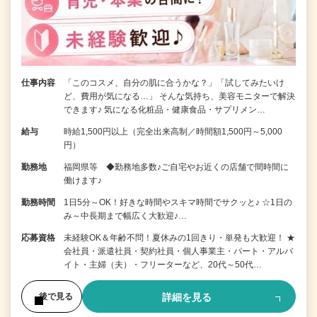
仕事内容
「このコスメ、自分の肌に合うかな？」「試してみたいけ
ど、費用が気になる…」 そんな気持ち、美容モニターで解決
できます♪ 気になる化粧品・健康食品・サプリメン…
給与
時給1,500円以上（完全出来高制／時間額1,500円～5,000
円）
勤務地
福岡県等 ◆勤務地多数♪ご自宅やお近くの店舗で間時間に
働けます♪
勤務時間
1日5分～OK！好きな時間やスキマ時間でサクッと♪ ☆1日の
み～中長期まで幅広く大歓迎♪…
応募資格
未経験OK＆年齢不問！夏休みの1回きり・単発も大歓迎！ ★
会社員・派遣社員・契約社員・個人事業主・パート・アルバ
イト・主婦（夫）・フリーターなど、20代～50代…
詳細を見る
後で見る