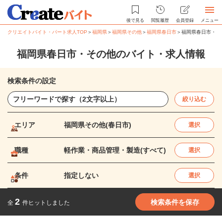
後で見る
閲覧履歴
会員登録
メニュー
クリエイトバイト・パート求人TOP
＞
福岡県
＞
福岡県その他
＞
福岡県春日市
＞
福岡県春日市・そ
福岡県春日市・その他のバイト・求人情報
検索条件の設定
絞り込む
エリア
福岡県その他(春日市)
選択
職種
軽作業・商品管理・製造(すべて)
選択
条件
指定しない
選択
2
検索条件を保存
全
件ヒットしました