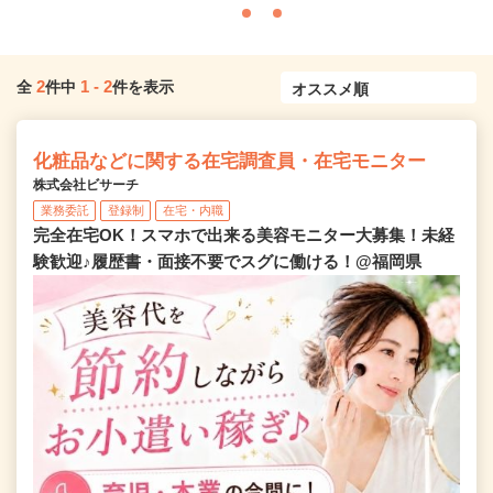
2
1
-
2
全
件中
件を表示
化粧品などに関する在宅調査員・在宅モニター
株式会社ビサーチ
業務委託
登録制
在宅・内職
完全在宅OK！スマホで出来る美容モニター大募集！未経
験歓迎♪履歴書・面接不要でスグに働ける！@福岡県