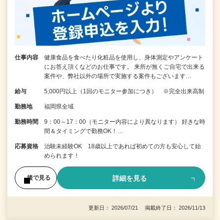
仕事内容
健康食品を食べたり化粧品を使用し、身体測定やアンケート
にお答え頂くなどのお仕事です。 来所が無くご自宅で出来る
案件や、弊社以外の場所で実施する案件もございます…
給与
5,000円以上（1回のモニター参加につき） ※完全出来高制
勤務地
福岡県全域
勤務時間
9：00～17：00（モニター内容により異なります） 好きな時
間＆タイミングで勤務OK！…
応募資格
治験未経験OK 18歳以上であれば初めての方も安心して始
められます！
詳細を見る
後で見る
更新日： 2026/07/21 掲載終了日： 2026/11/13