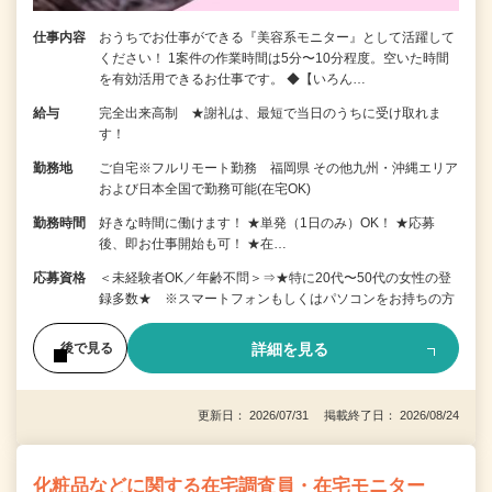
仕事内容
おうちでお仕事ができる『美容系モニター』として活躍して
ください！ 1案件の作業時間は5分〜10分程度。空いた時間
を有効活用できるお仕事です。 ◆【いろん…
給与
完全出来高制 ★謝礼は、最短で当日のうちに受け取れま
す！
勤務地
ご自宅※フルリモート勤務 福岡県 その他九州・沖縄エリア
および日本全国で勤務可能(在宅OK)
勤務時間
好きな時間に働けます！ ★単発（1日のみ）OK！ ★応募
後、即お仕事開始も可！ ★在…
応募資格
＜未経験者OK／年齢不問＞⇒★特に20代〜50代の女性の登
録多数★ ※スマートフォンもしくはパソコンをお持ちの方
詳細を見る
後で見る
更新日： 2026/07/31 掲載終了日： 2026/08/24
化粧品などに関する在宅調査員・在宅モニター