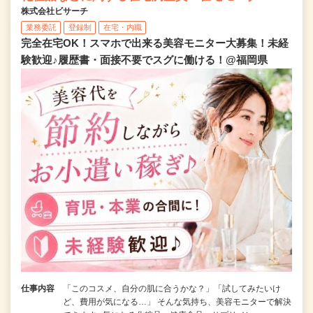
株式会社ビサーチ
業務委託
登録制
在宅・内職
完全在宅OK！スマホで出来る美容モニター大募集！未経
験歓迎♪履歴書・面接不要でスグに働ける！@福岡県
仕事内容
「このコスメ、自分の肌に合うかな？」「試してみたいけ
ど、費用が気になる…」 そんな気持ち、美容モニターで解決