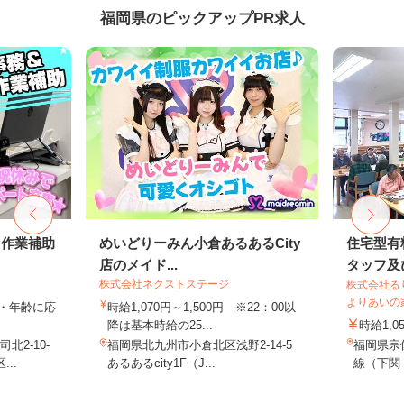
福岡県のピックアップPR求人
・作業補助
めいどりーみん小倉あるあるCity
住宅型有
店のメイド...
タッフ及び
株式会社ネクストステージ
株式会社る
よりあいの
ル・年齢に応
時給1,070円～1,500円 ※22：00以
降は基本時給の25...
時給1,0
2-10-
福岡県北九州市小倉北区浅野2-14-5
福岡県宗像
..
あるあるcity1F（J...
線（下関・