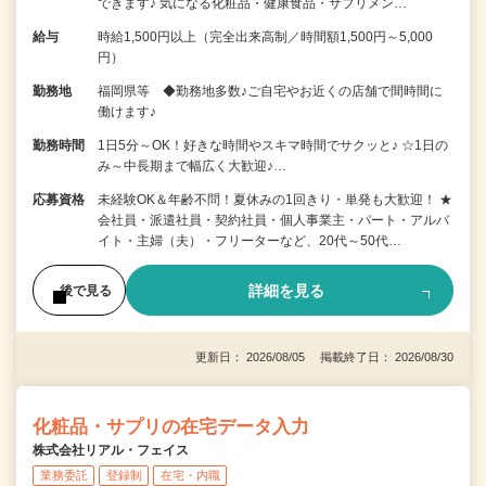
できます♪ 気になる化粧品・健康食品・サプリメン…
給与
時給1,500円以上（完全出来高制／時間額1,500円～5,000
円）
勤務地
福岡県等 ◆勤務地多数♪ご自宅やお近くの店舗で間時間に
働けます♪
勤務時間
1日5分～OK！好きな時間やスキマ時間でサクッと♪ ☆1日の
み～中長期まで幅広く大歓迎♪…
応募資格
未経験OK＆年齢不問！夏休みの1回きり・単発も大歓迎！ ★
会社員・派遣社員・契約社員・個人事業主・パート・アルバ
イト・主婦（夫）・フリーターなど、20代～50代…
詳細を見る
後で見る
更新日： 2026/08/05 掲載終了日： 2026/08/30
化粧品・サプリの在宅データ入力
株式会社リアル・フェイス
業務委託
登録制
在宅・内職