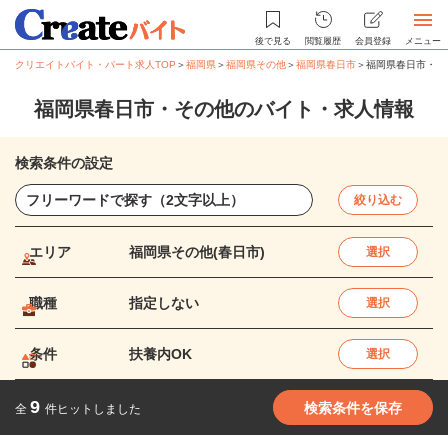
後で見る
閲覧履歴
会員登録
メニュー
クリエイトバイト・パート求人TOP
＞
福岡県
＞
福岡県その他
＞
福岡県春日市
＞
福岡県春日市・そ
福岡県春日市・その他のバイト・求人情報
検索条件の設定
絞り込む
エリア
福岡県その他(春日市)
選択
職種
指定しない
選択
条件
扶養内OK
選択
9
検索条件を保存
全
件ヒットしました