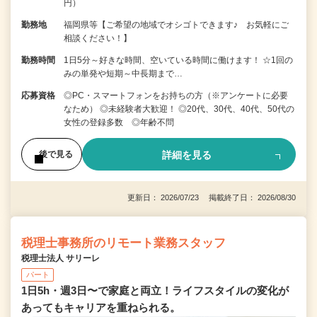
円）
勤務地
福岡県等【ご希望の地域でオシゴトできます♪ お気軽にご
相談ください！】
勤務時間
1日5分～好きな時間、空いている時間に働けます！ ☆1回の
みの単発や短期～中長期まで…
応募資格
◎PC・スマートフォンをお持ちの方（※アンケートに必要
なため） ◎未経験者大歓迎！ ◎20代、30代、40代、50代の
女性の登録多数 ◎年齢不問
詳細を見る
後で見る
更新日： 2026/07/23 掲載終了日： 2026/08/30
税理士事務所のリモート業務スタッフ
税理士法人 サリーレ
パート
1日5h・週3日〜で家庭と両立！ライフスタイルの変化が
あってもキャリアを重ねられる。