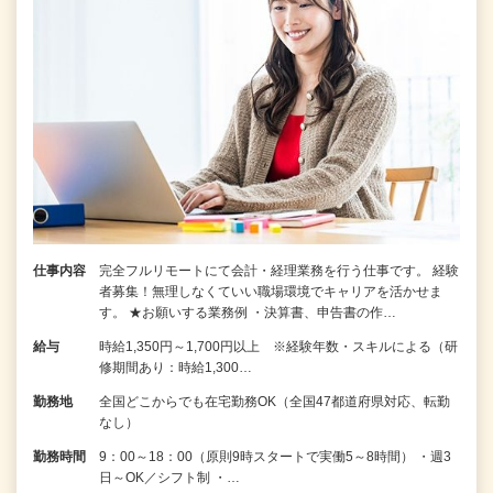
仕事内容
完全フルリモートにて会計・経理業務を行う仕事です。 経験
者募集！無理しなくていい職場環境でキャリアを活かせま
す。 ★お願いする業務例 ・決算書、申告書の作…
給与
時給1,350円～1,700円以上 ※経験年数・スキルによる（研
修期間あり：時給1,300…
勤務地
全国どこからでも在宅勤務OK（全国47都道府県対応、転勤
なし）
勤務時間
9：00～18：00（原則9時スタートで実働5～8時間） ・週3
日～OK／シフト制 ・…