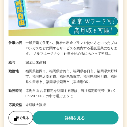
仕事内容
一般戸建て住宅へ、弊社の料金プランや使い方といったプロ
パンガスなどに関するサービスを案内する委託営業になりま
す。 ノルマは一切ナシ！仕事を始めるにあたって初期…
給与
完全出来高制
勤務地
福岡県福岡市、福岡県古賀市、福岡県春日市、福岡県大野城
市、福岡県太宰府市、福岡県飯塚市、福岡県那珂川市、福岡
県久留米市、福岡県筑紫野市（車通勤OK）
勤務時間
原則自由 お客様宅を訪問する際は、当社指定時間帯（9：0
0〜20：00）の中で選ぶように…
応募資格
未経験大歓迎
詳細を見る
後で見る