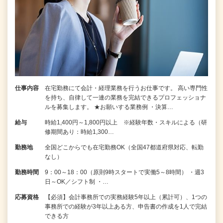
仕事内容
在宅勤務にて会計・経理業務を行うお仕事です。 高い専門性
を持ち、自律して一連の業務を完結できるプロフェッショナ
ルを募集します。 ★お願いする業務例 ・決算…
給与
時給1,400円～1,800円以上 ※経験年数・スキルによる（研
修期間あり：時給1,300…
勤務地
全国どこからでも在宅勤務OK（全国47都道府県対応、転勤
なし）
勤務時間
9：00～18：00（原則9時スタートで実働5～8時間） ・週3
日～OK／シフト制 ・…
応募資格
【必須】会計事務所での実務経験5年以上（累計可）、1つの
事務所での経験が3年以上ある方、申告書の作成を1人で完結
できる方