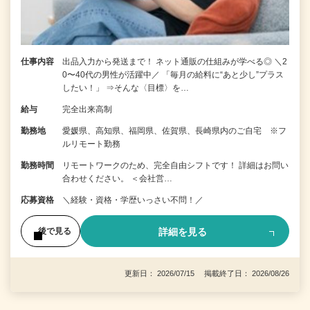
仕事内容
出品入力から発送まで！ ネット通販の仕組みが学べる◎ ＼2
0〜40代の男性が活躍中／ 「毎月の給料に“あと少し”プラス
したい！」 ⇒そんな〈目標〉を…
給与
完全出来高制
勤務地
愛媛県、高知県、福岡県、佐賀県、長崎県内のご自宅 ※フ
ルリモート勤務
勤務時間
リモートワークのため、完全自由シフトです！ 詳細はお問い
合わせください。 ＜会社営…
応募資格
＼経験・資格・学歴いっさい不問！／
詳細を見る
後で見る
更新日： 2026/07/15 掲載終了日： 2026/08/26