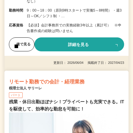
なし）
勤務時間
9：00～18：00（原則9時スタートで実働5～8時間） ・週3
日～OK／シフト制 ・…
応募資格
【必須】会計事務所での実務経験3年以上（累計可） ※申
告書作成の経験は問いません
詳細を見る
後で見る
更新日： 2026/06/04 掲載終了日： 2027/04/23
リモート勤務での会計・経理業務
税理士法人 サリーレ
パート
残業・休日出勤ほぼナシ！プライベートも充実できる。IT
を駆使して、効率的な勤怠を可能に！