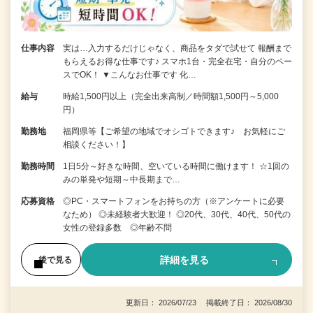
仕事内容
実は…入力するだけじゃなく、商品をタダで試せて 報酬まで
もらえるお得な仕事です♪ スマホ1台・完全在宅・自分のペー
スでOK！ ▼こんなお仕事です 化…
給与
時給1,500円以上（完全出来高制／時間額1,500円～5,000
円）
勤務地
福岡県等【ご希望の地域でオシゴトできます♪ お気軽にご
相談ください！】
勤務時間
1日5分～好きな時間、空いている時間に働けます！ ☆1回の
みの単発や短期～中長期まで…
応募資格
◎PC・スマートフォンをお持ちの方（※アンケートに必要
なため） ◎未経験者大歓迎！ ◎20代、30代、40代、50代の
女性の登録多数 ◎年齢不問
詳細を見る
後で見る
更新日： 2026/07/23 掲載終了日： 2026/08/30