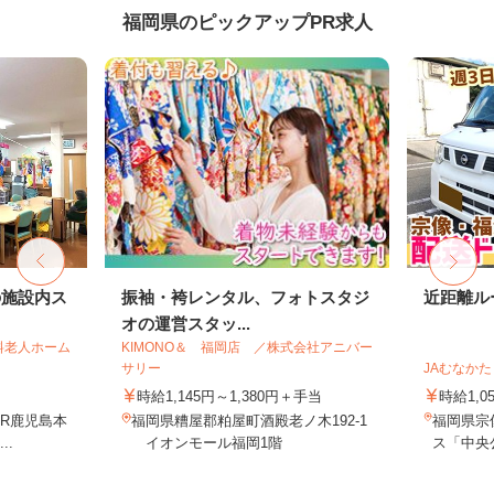
福岡県のピックアップPR求人
の施設内ス
振袖・袴レンタル、フォトスタジ
近距離ル
オの運営スタッ...
料老人ホーム
KIMONO＆ 福岡店 ／株式会社アニバー
サリー
JAむなか
時給1,145円～1,380円＋手当
時給1,0
JR鹿児島本
福岡県糟屋郡粕屋町酒殿老ノ木192-1
福岡県宗
..
イオンモール福岡1階
ス「中央