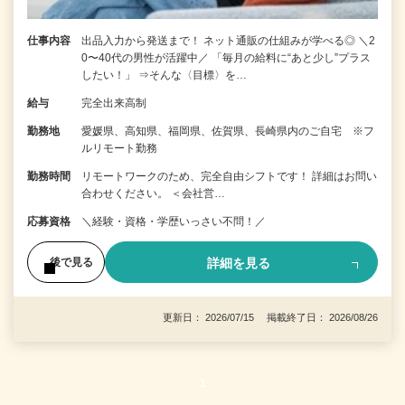
仕事内容
出品入力から発送まで！ ネット通販の仕組みが学べる◎ ＼2
0〜40代の男性が活躍中／ 「毎月の給料に“あと少し”プラス
したい！」 ⇒そんな〈目標〉を…
給与
完全出来高制
勤務地
愛媛県、高知県、福岡県、佐賀県、長崎県内のご自宅 ※フ
ルリモート勤務
勤務時間
リモートワークのため、完全自由シフトです！ 詳細はお問い
合わせください。 ＜会社営…
応募資格
＼経験・資格・学歴いっさい不問！／
詳細を見る
後で見る
更新日： 2026/07/15 掲載終了日： 2026/08/26
1