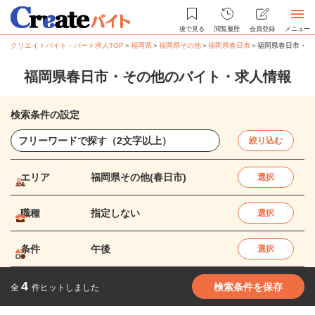
後で見る
閲覧履歴
会員登録
メニュー
クリエイトバイト・パート求人TOP
＞
福岡県
＞
福岡県その他
＞
福岡県春日市
＞
福岡県春日市・そ
福岡県春日市・その他のバイト・求人情報
検索条件の設定
絞り込む
エリア
福岡県その他(春日市)
選択
職種
指定しない
選択
条件
午後
選択
4
検索条件を保存
全
件ヒットしました