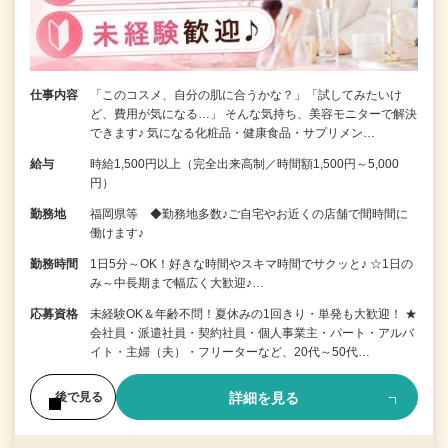
仕事内容
「このコスメ、自分の肌に合うかな？」「試してみたいけ
ど、費用が気になる…」 そんな気持ち、美容モニターで解決
できます♪ 気になる化粧品・健康食品・サプリメン…
給与
時給1,500円以上（完全出来高制／時間額1,500円～5,000
円）
勤務地
福岡県等 ◆勤務地多数♪ご自宅やお近くの店舗で間時間に
働けます♪
勤務時間
1日5分～OK！好きな時間やスキマ時間でサクッと♪ ☆1日の
み～中長期まで幅広く大歓迎♪…
応募資格
未経験OK＆年齢不問！夏休みの1回きり・単発も大歓迎！ ★
会社員・派遣社員・契約社員・個人事業主・パート・アルバ
イト・主婦（夫）・フリーターなど、20代～50代…
詳細を見る
後で見る