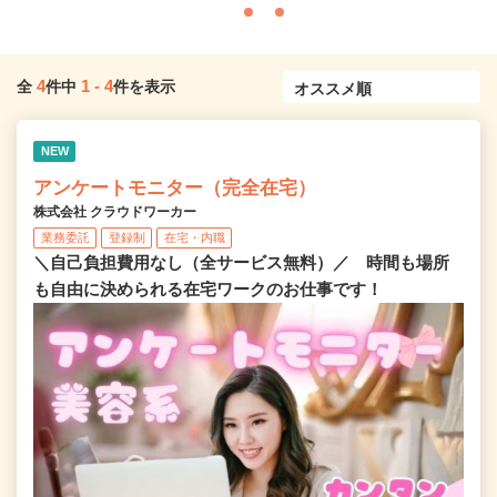
4
1
-
4
全
件中
件を表示
NEW
アンケートモニター（完全在宅）
株式会社 クラウドワーカー
業務委託
登録制
在宅・内職
＼自己負担費用なし（全サービス無料）／ 時間も場所
も自由に決められる在宅ワークのお仕事です！