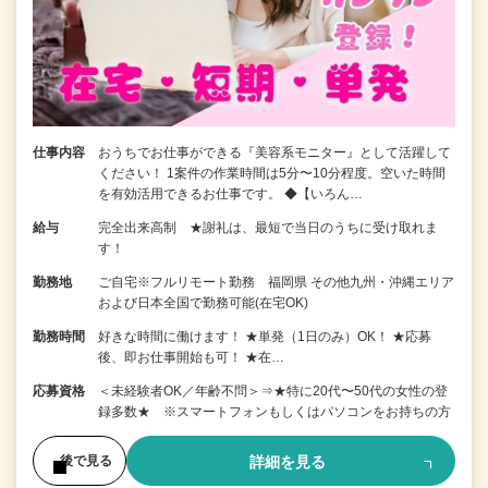
仕事内容
おうちでお仕事ができる『美容系モニター』として活躍して
ください！ 1案件の作業時間は5分〜10分程度。空いた時間
を有効活用できるお仕事です。 ◆【いろん…
給与
完全出来高制 ★謝礼は、最短で当日のうちに受け取れま
す！
勤務地
ご自宅※フルリモート勤務 福岡県 その他九州・沖縄エリア
および日本全国で勤務可能(在宅OK)
勤務時間
好きな時間に働けます！ ★単発（1日のみ）OK！ ★応募
後、即お仕事開始も可！ ★在…
応募資格
＜未経験者OK／年齢不問＞⇒★特に20代〜50代の女性の登
録多数★ ※スマートフォンもしくはパソコンをお持ちの方
詳細を見る
後で見る