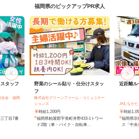
福岡県のピックアップPR求人
けスタッフ
野菜のシール貼り・仕分けスタッ
近距離ル
フ
連合会 福岡
株式会社グリーンファーム・コミュニケー
ションズ
JAむなか
時給1,200円
時給1,0
三丁目7番
福岡県粕屋郡宇美町井野433-1トワー
福岡県宗
ド2階（車・バイク・自転車...
ス「中央