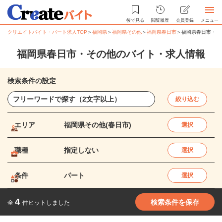
後で見る
閲覧履歴
会員登録
メニュー
クリエイトバイト・パート求人TOP
＞
福岡県
＞
福岡県その他
＞
福岡県春日市
＞
福岡県春日市・そ
福岡県春日市・その他のバイト・求人情報
検索条件の設定
絞り込む
エリア
福岡県その他(春日市)
選択
職種
指定しない
選択
条件
パート
選択
4
検索条件を保存
全
件ヒットしました