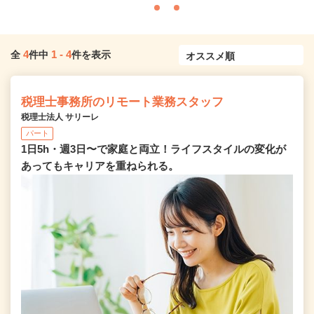
4
1
-
4
全
件中
件を表示
税理士事務所のリモート業務スタッフ
税理士法人 サリーレ
パート
1日5h・週3日〜で家庭と両立！ライフスタイルの変化が
あってもキャリアを重ねられる。