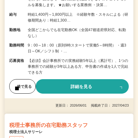
ルを募集します。 ★お願いする業務例 ・決算…
給与
時給1,400円～1,800円以上 ※経験年数・スキルによる（研
修期間あり：時給1,300…
勤務地
全国どこからでも在宅勤務OK（全国47都道府県対応、転勤
なし）
勤務時間
9：00～18：00（原則9時スタートで実働5～8時間） ・週3
日～OK／シフト制 ・…
応募資格
【必須】会計事務所での実務経験5年以上（累計可）、1つの
事務所での経験が3年以上ある方、申告書の作成を1人で完結
できる方
詳細を見る
後で見る
更新日： 2026/06/01 掲載終了日： 2027/04/23
税理士事務所の在宅勤務スタッフ
税理士法人サリーレ