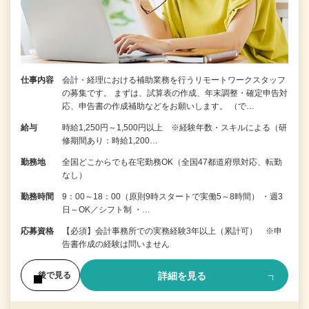
仕事内容
会計・経理における補助業務を行うリモートワークスタッフ
の募集です。 まずは、試算表の作成、年末調整・確定申告対
応、申告書の作成補助などをお願いします。 （で…
給与
時給1,250円～1,500円以上 ※経験年数・スキルによる（研
修期間あり：時給1,200…
勤務地
全国どこからでも在宅勤務OK（全国47都道府県対応、転勤
なし）
勤務時間
9：00～18：00（原則9時スタートで実働5～8時間） ・週3
日～OK／シフト制 ・…
応募資格
【必須】会計事務所での実務経験3年以上（累計可） ※申
告書作成の経験は問いません
詳細を見る
後で見る