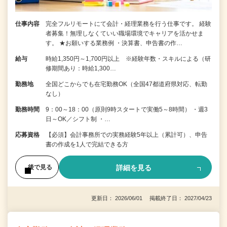
仕事内容
完全フルリモートにて会計・経理業務を行う仕事です。 経験
者募集！無理しなくていい職場環境でキャリアを活かせま
す。 ★お願いする業務例 ・決算書、申告書の作…
給与
時給1,350円～1,700円以上 ※経験年数・スキルによる（研
修期間あり：時給1,300…
勤務地
全国どこからでも在宅勤務OK（全国47都道府県対応、転勤
なし）
勤務時間
9：00～18：00（原則9時スタートで実働5～8時間） ・週3
日～OK／シフト制 ・…
応募資格
【必須】会計事務所での実務経験5年以上（累計可）、申告
書の作成を1人で完結できる方
詳細を見る
後で見る
更新日： 2026/06/01 掲載終了日： 2027/04/23