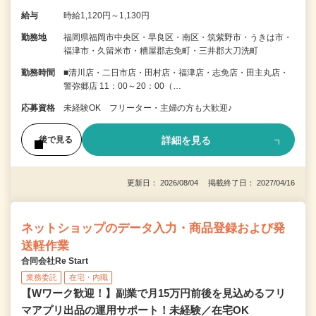
給与
時給1,120円～1,130円
勤務地
福岡県福岡市中央区・早良区・南区・筑紫野市・うきは市・
福津市・久留米市・糟屋郡志免町・三井郡大刀洗町
勤務時間
■清川店・二日市店・田村店・福津店・志免店・田主丸店・
警弥郷店 11：00～20：00（…
応募資格
未経験OK フリーター・主婦の方も大歓迎♪
詳細を見る
後で見る
更新日： 2026/08/04 掲載終了日： 2027/04/16
ネットショップのデータ入力・商品登録および発
送軽作業
合同会社Re Start
業務委託
在宅・内職
【Wワーク歓迎！】副業で月15万円前後を見込めるフリ
マアプリ出品の運用サポート！未経験／在宅OK