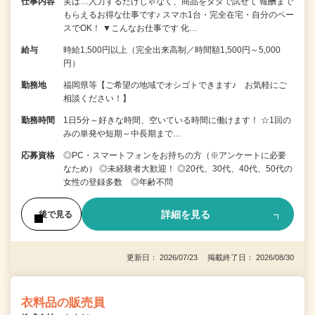
仕事内容
実は…入力するだけじゃなく、商品をタダで試せて 報酬まで
もらえるお得な仕事です♪ スマホ1台・完全在宅・自分のペー
スでOK！ ▼こんなお仕事です 化…
給与
時給1,500円以上（完全出来高制／時間額1,500円～5,000
円）
勤務地
福岡県等【ご希望の地域でオシゴトできます♪ お気軽にご
相談ください！】
勤務時間
1日5分～好きな時間、空いている時間に働けます！ ☆1回の
みの単発や短期～中長期まで…
応募資格
◎PC・スマートフォンをお持ちの方（※アンケートに必要
なため） ◎未経験者大歓迎！ ◎20代、30代、40代、50代の
女性の登録多数 ◎年齢不問
詳細を見る
後で見る
更新日： 2026/07/23 掲載終了日： 2026/08/30
衣料品の販売員