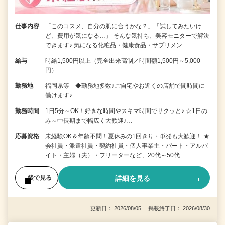
仕事内容
「このコスメ、自分の肌に合うかな？」「試してみたいけ
ど、費用が気になる…」 そんな気持ち、美容モニターで解決
できます♪ 気になる化粧品・健康食品・サプリメン…
給与
時給1,500円以上（完全出来高制／時間額1,500円～5,000
円）
勤務地
福岡県等 ◆勤務地多数♪ご自宅やお近くの店舗で間時間に
働けます♪
勤務時間
1日5分～OK！好きな時間やスキマ時間でサクッと♪ ☆1日の
み～中長期まで幅広く大歓迎♪…
応募資格
未経験OK＆年齢不問！夏休みの1回きり・単発も大歓迎！ ★
会社員・派遣社員・契約社員・個人事業主・パート・アルバ
イト・主婦（夫）・フリーターなど、20代～50代…
詳細を見る
後で見る
更新日： 2026/08/05 掲載終了日： 2026/08/30