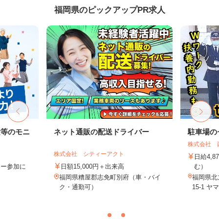
福岡県のピックアップPR求人
験等のモニ
ネット通販の配送ドライバー
駐車場の
株式会社 
株式会社 シティーアクト
日給4,8
ター参加に
日額15,000円＋出来高
む）
福岡県糟屋郡志免町別府（車・バイ
福岡県北
ク・通勤可）
15-1 ヤ