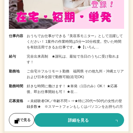
仕事内容
おうちでお仕事ができる『美容系モニター』として活躍して
ください！ 1案件の作業時間は5分〜10分程度。空いた時間
を有効活用できるお仕事です。 ◆【いろん…
給与
完全出来高制 ★謝礼は、最短で当日のうちに受け取れま
す！
勤務地
ご自宅※フルリモート勤務 福岡県 その他九州・沖縄エリア
および日本全国で勤務可能(在宅OK)
勤務時間
好きな時間に働けます！ ★単発（1日のみ）OK！ ★応募
後、即お仕事開始も可！ ★在…
応募資格
＜未経験者OK／年齢不問＞⇒★特に20代〜50代の女性の登
録多数★ ※スマートフォンもしくはパソコンをお持ちの方
詳細を見る
後で見る