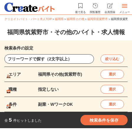
後で見る
閲覧履歴
会員登録
メニュー
クリエイトバイト・パート求人TOP
＞
福岡県
＞
福岡県その他
＞
福岡県筑紫野市
＞
福岡県筑紫野市
福岡県筑紫野市・その他のバイト・求人情報
検索条件の設定
絞り込む
エリア
福岡県その他(筑紫野市)
選択
職種
指定しない
選択
条件
副業・WワークOK
選択
5
検索条件を保存
全
件ヒットしました