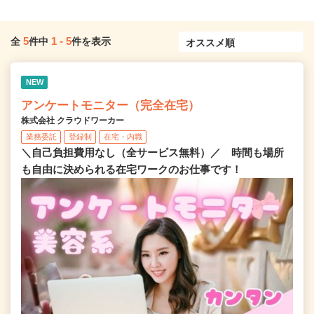
5
1
-
5
全
件中
件を表示
NEW
アンケートモニター（完全在宅）
株式会社 クラウドワーカー
業務委託
登録制
在宅・内職
＼自己負担費用なし（全サービス無料）／ 時間も場所
も自由に決められる在宅ワークのお仕事です！