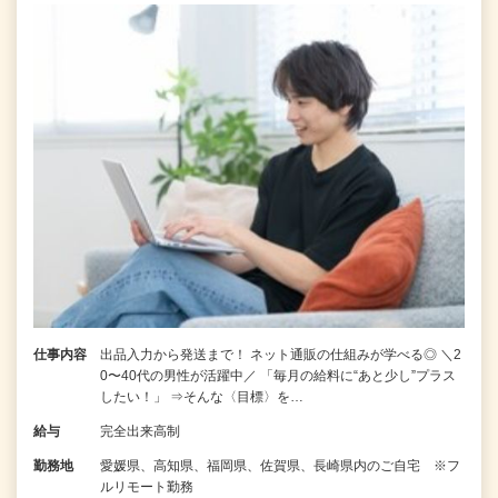
仕事内容
出品入力から発送まで！ ネット通販の仕組みが学べる◎ ＼2
0〜40代の男性が活躍中／ 「毎月の給料に“あと少し”プラス
したい！」 ⇒そんな〈目標〉を…
給与
完全出来高制
勤務地
愛媛県、高知県、福岡県、佐賀県、長崎県内のご自宅 ※フ
ルリモート勤務