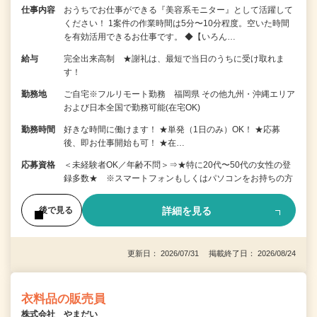
仕事内容
おうちでお仕事ができる『美容系モニター』として活躍して
ください！ 1案件の作業時間は5分〜10分程度。空いた時間
を有効活用できるお仕事です。 ◆【いろん…
給与
完全出来高制 ★謝礼は、最短で当日のうちに受け取れま
す！
勤務地
ご自宅※フルリモート勤務 福岡県 その他九州・沖縄エリア
および日本全国で勤務可能(在宅OK)
勤務時間
好きな時間に働けます！ ★単発（1日のみ）OK！ ★応募
後、即お仕事開始も可！ ★在…
応募資格
＜未経験者OK／年齢不問＞⇒★特に20代〜50代の女性の登
録多数★ ※スマートフォンもしくはパソコンをお持ちの方
詳細を見る
後で見る
更新日： 2026/07/31 掲載終了日： 2026/08/24
衣料品の販売員
株式会社 やまだい