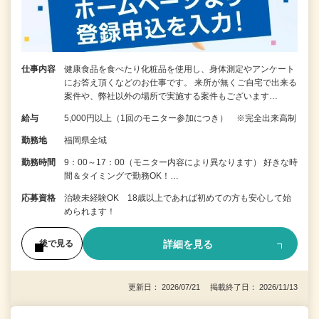
仕事内容
健康食品を食べたり化粧品を使用し、身体測定やアンケート
にお答え頂くなどのお仕事です。 来所が無くご自宅で出来る
案件や、弊社以外の場所で実施する案件もございます…
給与
5,000円以上（1回のモニター参加につき） ※完全出来高制
勤務地
福岡県全域
勤務時間
9：00～17：00（モニター内容により異なります） 好きな時
間＆タイミングで勤務OK！…
応募資格
治験未経験OK 18歳以上であれば初めての方も安心して始
められます！
詳細を見る
後で見る
更新日： 2026/07/21 掲載終了日： 2026/11/13