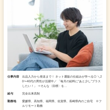
仕事内容
出品入力から発送まで！ ネット通販の仕組みが学べる◎ ＼2
0〜40代の男性が活躍中／ 「毎月の給料に“あと少し”プラス
したい！」 ⇒そんな〈目標〉を…
給与
完全出来高制
勤務地
愛媛県、高知県、福岡県、佐賀県、長崎県内のご自宅 ※フ
ルリモート勤務