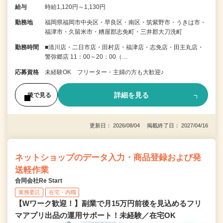
給与
時給1,120円～1,130円
勤務地
福岡県福岡市中央区・早良区・南区・筑紫野市・うきは市・
福津市・久留米市・糟屋郡志免町・三井郡大刀洗町
勤務時間
■清川店・二日市店・田村店・福津店・志免店・田主丸店・
警弥郷店 11：00～20：00（…
応募資格
未経験OK フリーター・主婦の方も大歓迎♪
詳細を見る
後で見る
更新日： 2026/08/04 掲載終了日： 2027/04/16
ネットショップのデータ入力・商品登録および発
送軽作業
合同会社Re Start
業務委託
在宅・内職
【Wワーク歓迎！】副業で月15万円前後を見込めるフリ
マアプリ出品の運用サポート！未経験／在宅OK