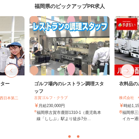
福岡県のピックアップPR求人
ーター
ゴルフ場内のレストラン調理スタ
衣料品の
ッフ
古賀ゴルフ・クラブ
株式会社 
T西日本第二
月給230,000円
時給1,1
福岡県古賀市鹿部1310-1（鹿児島本
福岡県三
線「ししぶ」駅より徒歩7分...
イカー通