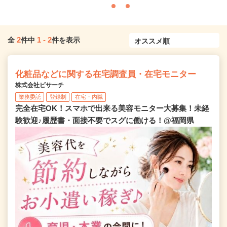
2
1
-
2
全
件中
件を表示
化粧品などに関する在宅調査員・在宅モニター
株式会社ビサーチ
業務委託
登録制
在宅・内職
完全在宅OK！スマホで出来る美容モニター大募集！未経
験歓迎♪履歴書・面接不要でスグに働ける！@福岡県