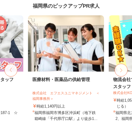
福岡県のピックアップPR求人
スタッフ
医療材料・医薬品の供給管理
物流会社
スタッフ
株式会社KO
株式会社 エフエスユニマネジメント ＜
福岡事務所＞
時給1,
時給1,140円以上
じる）
87-1 ☆
福岡県福岡市博多区沖浜町（地下鉄
福岡県北九
箱崎線「千代県庁口駅」より徒歩1...
2、福岡県