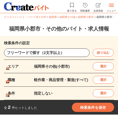
後で見る
閲覧履歴
会員登録
メニュー
クリエイトバイト・パート求人TOP
＞
福岡県
＞
福岡県その他
＞
福岡県小郡市
＞
福岡県小郡市・そ
福岡県小郡市・その他のバイト・求人情報
検索条件の設定
絞り込む
エリア
福岡県その他(小郡市)
選択
職種
軽作業・商品管理・製造(すべて)
選択
条件
指定しない
選択
2
検索条件を保存
全
件ヒットしました