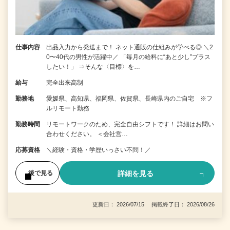
仕事内容
出品入力から発送まで！ ネット通販の仕組みが学べる◎ ＼2
0〜40代の男性が活躍中／ 「毎月の給料に“あと少し”プラス
したい！」 ⇒そんな〈目標〉を…
給与
完全出来高制
勤務地
愛媛県、高知県、福岡県、佐賀県、長崎県内のご自宅 ※フ
ルリモート勤務
勤務時間
リモートワークのため、完全自由シフトです！ 詳細はお問い
合わせください。 ＜会社営…
応募資格
＼経験・資格・学歴いっさい不問！／
詳細を見る
後で見る
更新日： 2026/07/15 掲載終了日： 2026/08/26