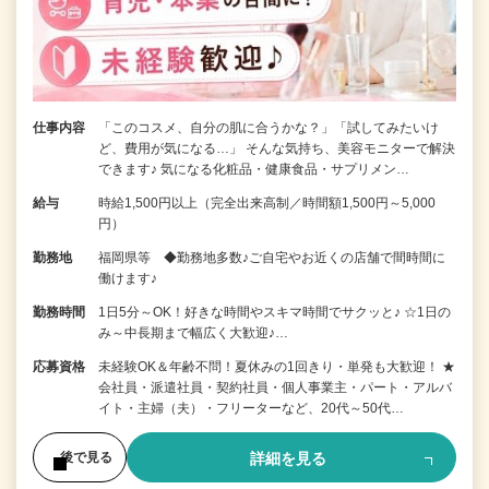
仕事内容
「このコスメ、自分の肌に合うかな？」「試してみたいけ
ど、費用が気になる…」 そんな気持ち、美容モニターで解決
できます♪ 気になる化粧品・健康食品・サプリメン…
給与
時給1,500円以上（完全出来高制／時間額1,500円～5,000
円）
勤務地
福岡県等 ◆勤務地多数♪ご自宅やお近くの店舗で間時間に
働けます♪
勤務時間
1日5分～OK！好きな時間やスキマ時間でサクッと♪ ☆1日の
み～中長期まで幅広く大歓迎♪…
応募資格
未経験OK＆年齢不問！夏休みの1回きり・単発も大歓迎！ ★
会社員・派遣社員・契約社員・個人事業主・パート・アルバ
イト・主婦（夫）・フリーターなど、20代～50代…
詳細を見る
後で見る